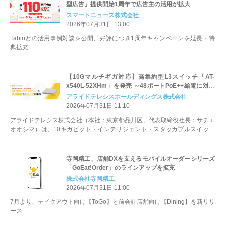
型広告」提供開始1周年で広告主の活用が拡大
スマートニュース株式会社
2026年07月31日 13:00
Tabioとの活用事例対談を公開、好評につき1周年キャンペーンを延長・特
典拡充
【10Gマルチギガ対応】高集約型L3スイッチ「AT-
x540L-52XHm」を発売 ～48ポートPoE++給電に対応
し、多様なデバイスを柔軟に収容～
アライドテレシスホールディングス株式会社
2026年07月31日 11:10
アライドテレシス株式会社（本社：東京都品川区、代表取締役社長：サチエ
オオシマ）は、10ギガビット・インテリジェント・スタッカブルスイッチ
「CentreCOM x540L...
寺岡精工、店舗DXを支えるモバイルオーダーシリーズ
「GoEat!Order」のラインアップを拡充
株式会社寺岡精工
2026年07月31日 11:00
7月より、テイクアウト向け【ToGo】と前会計店舗向け【Dining】を新リリ
ース