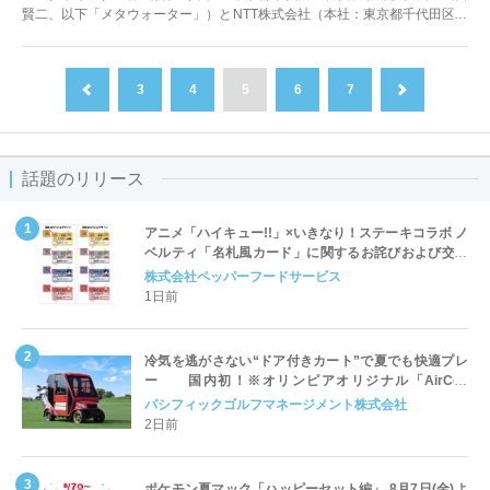
賢二、以下「メタウォーター」）とNTT株式会社（本社：東京都千代田区、
代表取締役社長：島田明、以下「N...
3
4
5
6
7
前へ
次へ
話題のリリース
アニメ「ハイキュー!!」×いきなり！ステーキコラボ ノ
ベルティ「名札風カード」に関するお詫びおよび交換
対応についてのご案内
株式会社ペッパーフードサービス
1日前
冷気を逃がさない“ドア付きカート”で夏でも快適プレ
ー 国内初！※オリンピアオリジナル「AirCon
Cart（エアコンカート）」導入 | ＰＧＭ
パシフィックゴルフマネージメント株式会社
2日前
ポケモン夏マック「ハッピーセット編」 8月7日(金)よ