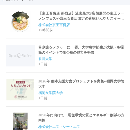
【京王百貨店 新宿店】過去最大8店舗展開の京王ラー
メンフェスや京王百貨店限定の背徳ひんやりスイーツ
など、実演グルメが充実 過去最長21日間、計90店舗
株式会社京王百貨店
出店の 「大北海道展」
12時間前
希少糖をメジャーに！ 香川大学農学部生が大阪・御堂
筋のイベントで希少糖の魅力を発信
香川大学
1日前
2026年 熊本支援方言プロジェクトを実施--福岡女学院
大学
福岡女学院大学
1日前
2050年に向けて、居住環境の質とエネルギー削減の方
向性
株式会社エヌ・シー・エヌ