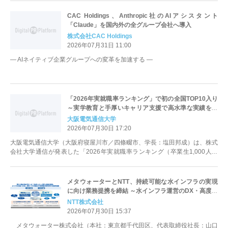
CAC Holdings、Anthropic社のAIアシスタント
「Claude」を国内外の全グループ会社へ導入
株式会社CAC Holdings
2026年07月31日 11:00
― AIネイティブ企業グループへの変革を加速する ―
「2026年実就職率ランキング」で初の全国TOP10入り
～実学教育と手厚いキャリア支援で高水準な実績を実
証～
大阪電気通信大学
2026年07月30日 17:20
大阪電気通信大学（大阪府寝屋川市／四條畷市、学長：塩田邦成）は、株式
会社大学通信が発表した「2026年実就職率ランキング（卒業生1,000人以
上）」において、関西第3位・...
メタウォーターとNTT、持続可能な水インフラの実現
に向け業務提携を締結 ～水インフラ運営のDX・高度化
と地域課題の解決に向けた協業を推進～
NTT株式会社
2026年07月30日 15:37
メタウォーター株式会社（本社：東京都千代田区、代表取締役社長：山口