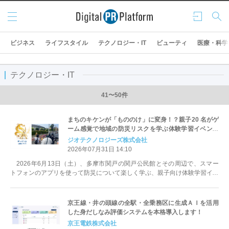
メニ
ログ
検索
ュー
イン
ビジネス
ライフスタイル
テクノロジー・IT
ビューティ
医療・科学
テクノロジー・IT
41〜50件
まちのキケンが「もののけ」に変身！？親子20 名がゲ
ーム感覚で地域の防災リスクを学ぶ体験学習イベント
「もののけコレクト」を東京都多摩市で開催
ジオテクノロジーズ株式会社
2026年07月31日 14:10
2026年6月13日（土）、多摩市関戸の関戸公民館とその周辺で、スマー
トフォンのアプリを使って防災について楽しく学ぶ、親子向け体験学習イベ
ント「もののけコレクト」が初開...
京王線・井の頭線の全駅・全乗務区に生成ＡＩを活用
した身だしなみ評価システムを本格導入します！
京王電鉄株式会社