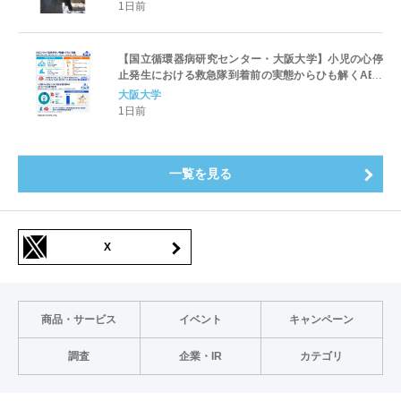
1日前
【国立循環器病研究センター・大阪大学】小児の心停
止発生における救急隊到着前の実態からひも解くAED
パッド装着と良好な神経学的転帰との関連性
大阪大学
1日前
一覧を見る
X
商品・サービス
イベント
キャンペーン
調査
企業・IR
カテゴリ