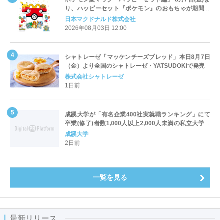
り、ハッピーセット『ポケモン』のおもちゃが期間限
定登場
日本マクドナルド株式会社
2026年08月03日 12:00
シャトレーゼ「マッケンチーズブレッド」本日8月7日
（金）より全国のシャトレーゼ・YATSUDOKIで発売
株式会社シャトレーゼ
1日前
成蹊大学が「有名企業400社実就職ランキング」にて
卒業(修了)者数1,000人以上2,000人未満の私立大学で
全国第1位を獲得！～実就職率は26.5%（前年比＋
成蹊大学
4.3pt）に伸長、東京の私立大学でも10位にランクイン
2日前
～
一覧を見る
最新リリース