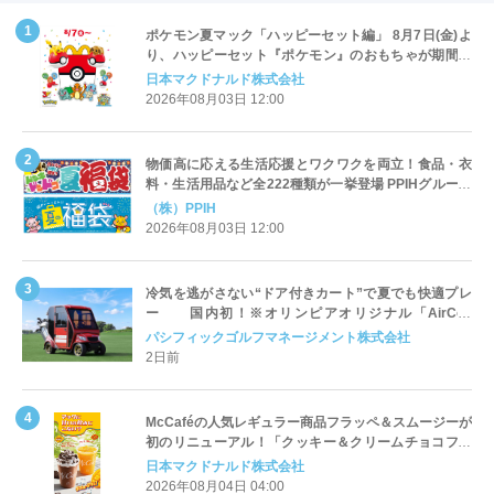
ポケモン夏マック「ハッピーセット編」 8月7日(金)よ
り、ハッピーセット『ポケモン』のおもちゃが期間限
定登場
日本マクドナルド株式会社
2026年08月03日 12:00
物価高に応える生活応援とワクワクを両立！食品・衣
料・生活用品など全222種類が一挙登場 PPIHグループ
「夏福袋」＆セール 8月6日(木)より順次スタート
（株）PPIH
2026年08月03日 12:00
冷気を逃がさない“ドア付きカート”で夏でも快適プレ
ー 国内初！※オリンピアオリジナル「AirCon
Cart（エアコンカート）」導入 | ＰＧＭ
パシフィックゴルフマネージメント株式会社
2日前
McCaféの人気レギュラー商品フラッペ＆スムージーが
初のリニューアル！「クッキー＆クリームチョコフラ
ッペ」「マンゴースムージー」8月5日（水）から販売
日本マクドナルド株式会社
開始
2026年08月04日 04:00