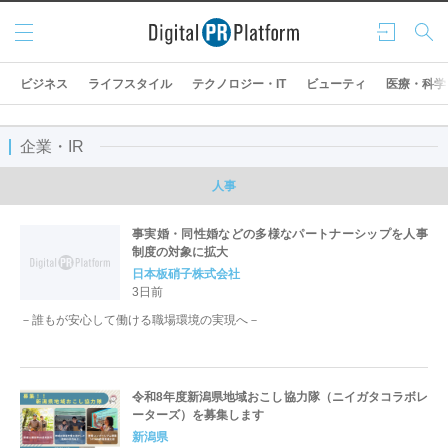
メニ
ログ
検索
ュー
イン
ビジネス
ライフスタイル
テクノロジー・IT
ビューティ
医療・科学
企業・IR
人事
事実婚・同性婚などの多様なパートナーシップを人事
制度の対象に拡大
日本板硝子株式会社
3日前
－誰もが安心して働ける職場環境の実現へ－
令和8年度新潟県地域おこし協力隊（ニイガタコラボレ
ーターズ）を募集します
新潟県