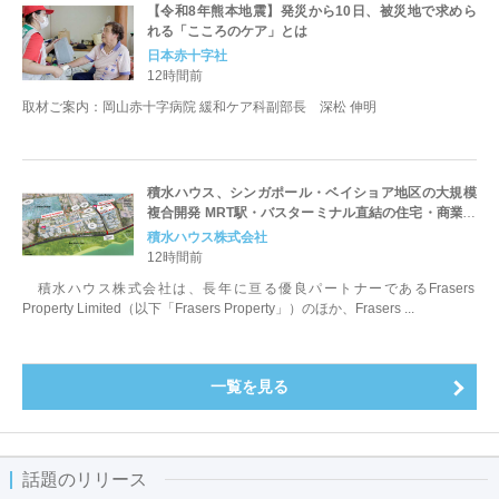
【令和8年熊本地震】発災から10日、被災地で求めら
れる「こころのケア」とは
日本赤十字社
12時間前
取材ご案内：岡山赤十字病院 緩和ケア科副部長 深松 伸明
積水ハウス、シンガポール・ベイショア地区の大規模
複合開発 MRT駅・バスターミナル直結の住宅・商業一
体型プロジェクトが始動
積水ハウス株式会社
12時間前
積水ハウス株式会社は、長年に亘る優良パートナーであるFrasers
Property Limited（以下「Frasers Property」）のほか、Frasers ...
一覧を見る
話題のリリース