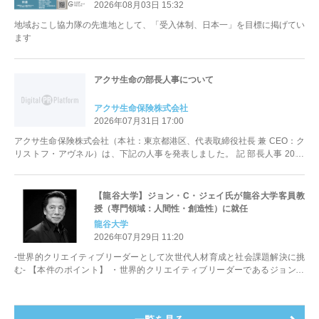
2026年08月03日 15:32
地域おこし協力隊の先進地として、「受入体制、日本一」を目標に掲げてい
ます
アクサ生命の部長人事について
アクサ生命保険株式会社
2026年07月31日 17:00
アクサ生命保険株式会社（本社：東京都港区、代表取締役社長 兼 CEO：ク
リストフ・アヴネル）は、下記の人事を発表しました。 記 部長人事 2026
年8月...
【龍谷大学】ジョン・C・ジェイ氏が龍谷大学客員教
授（専門領域：人間性・創造性）に就任
龍谷大学
2026年07月29日 11:20
-世界的クリエイティブリーダーとして次世代人材育成と社会課題解決に挑
む- 【本件のポイント】 ・世界的クリエイティブリーダーであるジョン・
C・ジェイ氏が龍谷大学客員教授...