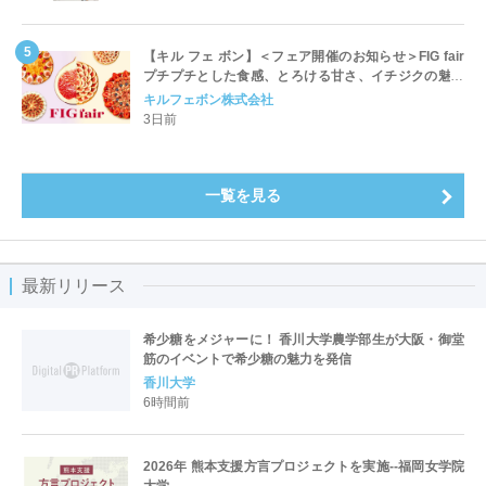
【キル フェ ボン】＜フェア開催のお知らせ＞FIG fair
プチプチとした食感、とろける甘さ、イチジクの魅力
をたっぷりと。新作を含め、イチジク尽くしの全4種が
キルフェボン株式会社
登場8月20日（木）スタート
3日前
一覧を見る
最新リリース
希少糖をメジャーに！ 香川大学農学部生が大阪・御堂
筋のイベントで希少糖の魅力を発信
香川大学
6時間前
2026年 熊本支援方言プロジェクトを実施--福岡女学院
大学