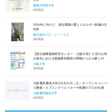
福岡女学院大学
6時間前
2050年に向けて、居住環境の質とエネルギー削減の方
向性
株式会社エヌ・シー・エヌ
9時間前
【国立循環器病研究センター・大阪大学】小児の心停
止発生における救急隊到着前の実態からひも解くAED
パッド装着と良好な神経学的転帰との関連性
大阪大学
9時間前
大阪電気通信大学が8月22日（土）オープンキャンパ
ス開催！カプコンクリエイターや医療のプロが伝授！
未来を拓く特別講演を実施～「万博レガシーイベン
大阪電気通信大学
ト」会場と本学会場をフィジカルアバターでつなぐコ
9時間前
ラボ企画も開催～