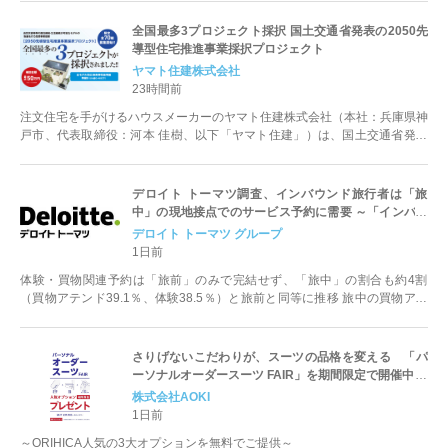
全国最多3プロジェクト採択 国土交通省発表の2050先
導型住宅推進事業採択プロジェクト
ヤマト住建株式会社
23時間前
注文住宅を手がけるハウスメーカーのヤマト住建株式会社（本社：兵庫県神
戸市、代表取締役：河本 佳樹、以下「ヤマト住建」）は、国土交通省発表
の「2050先導型住宅推進事業採択...
デロイト トーマツ調査、インバウンド旅行者は「旅
中」の現地接点でのサービス予約に需要 ～「インバウ
ンド消費者意識・購買行動調査」
デロイト トーマツ グループ
1日前
体験・買物関連予約は「旅前」のみで完結せず、「旅中」の割合も約4割
（買物アテンド39.1％、体験38.5％）と旅前と同等に推移 旅中の買物アテ
ンド予約チャネルで...
さりげないこだわりが、スーツの品格を変える 「パ
ーソナルオーダースーツ FAIR」を期間限定で開催中！
株式会社AOKI
1日前
～ORIHICA人気の3大オプションを無料でご提供～