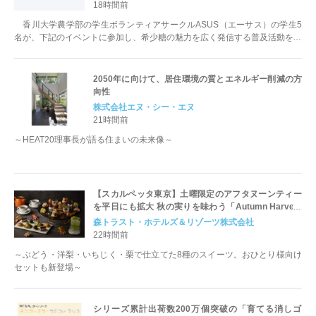
18時間前
香川大学農学部の学生ボランティアサークルASUS（エーサス）の学生5
名が、下記のイベントに参加し、希少糖の魅力を広く発信する普及活動を実
施します。 本活動は、香川大学...
2050年に向けて、居住環境の質とエネルギー削減の方
向性
株式会社エヌ・シー・エヌ
21時間前
～HEAT20理事長が語る住まいの未来像～
【スカルペッタ東京】土曜限定のアフタヌーンティー
を平日にも拡大 秋の実りを味わう「Autumn Harvest
Afternoon Tea」9月1日スタート
森トラスト・ホテルズ＆リゾーツ株式会社
22時間前
～ぶどう・洋梨・いちじく・栗で仕立てた8種のスイーツ。おひとり様向け
セットも新登場～
シリーズ累計出荷数200万個突破の「育てる消しゴ