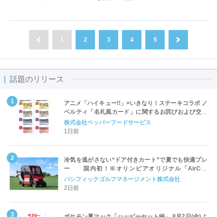
1
2
3
4
5
前へ
次へ
話題のリリース
アニメ「ハイキュー!!」×いきなり！ステーキコラボ ノ
ベルティ「名札風カード」に関するお詫びおよび交換
対応についてのご案内
株式会社ペッパーフードサービス
1日前
冷気を逃がさない“ドア付きカート”で夏でも快適プレ
ー 国内初！※オリンピアオリジナル「AirCon
Cart（エアコンカート）」導入 | ＰＧＭ
パシフィックゴルフマネージメント株式会社
2日前
ポケモン夏マック「ハッピーセット編」 8月7日(金)よ