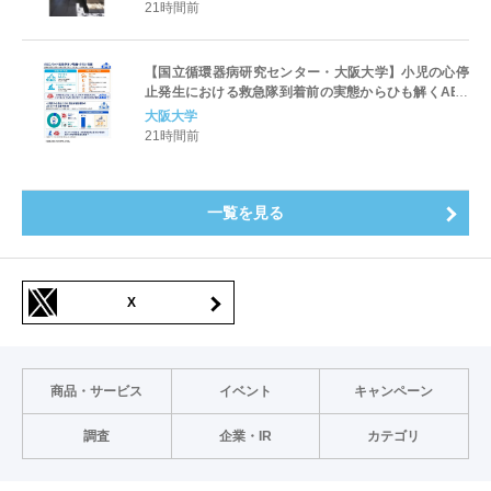
21時間前
【国立循環器病研究センター・大阪大学】小児の心停
止発生における救急隊到着前の実態からひも解くAED
パッド装着と良好な神経学的転帰との関連性
大阪大学
21時間前
一覧を見る
X
商品・サービス
イベント
キャンペーン
調査
企業・IR
カテゴリ