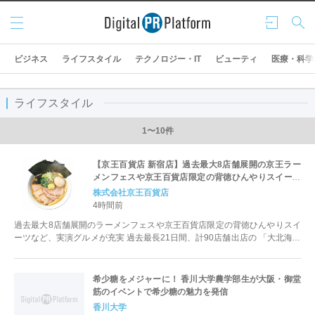
メニ
ログ
検索
ュー
イン
ビジネス
ライフスタイル
テクノロジー・IT
ビューティ
医療・科学
ライフスタイル
1〜10件
【京王百貨店 新宿店】過去最大8店舗展開の京王ラー
メンフェスや京王百貨店限定の背徳ひんやりスイーツ
など、実演グルメが充実 過去最長21日間、計90店舗
株式会社京王百貨店
出店の 「大北海道展」
4時間前
過去最大8店舗展開のラーメンフェスや京王百貨店限定の背徳ひんやりスイ
ーツなど、実演グルメが充実 過去最長21日間、計90店舗出店の 「大北海道
展」 場所：京王百貨...
希少糖をメジャーに！ 香川大学農学部生が大阪・御堂
筋のイベントで希少糖の魅力を発信
香川大学