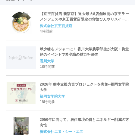
【京王百貨店 新宿店】過去最大8店舗展開の京王ラー
メンフェスや京王百貨店限定の背徳ひんやりスイーツ
など、実演グルメが充実 過去最長21日間、計90店舗
株式会社京王百貨店
出店の 「大北海道展」
4時間前
希少糖をメジャーに！ 香川大学農学部生が大阪・御堂
筋のイベントで希少糖の魅力を発信
香川大学
18時間前
2026年 熊本支援方言プロジェクトを実施--福岡女学院
大学
福岡女学院大学
18時間前
2050年に向けて、居住環境の質とエネルギー削減の方
向性
株式会社エヌ・シー・エヌ