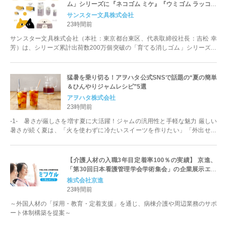
ム」シリーズに『ネコゴム ミケ』『ウミゴム ラッコ』
が仲間入り！
サンスター文具株式会社
23時間前
サンスター文具株式会社（本社：東京都台東区、代表取締役社長：吉松 幸
芳）は、シリーズ累計出荷数200万個突破の「育てる消しゴム」シリーズか
ら、『ネコゴム ミケ』『ウミゴム...
猛暑を乗り切る！アヲハタ公式SNSで話題の“夏の簡単
＆ひんやりジャムレシピ”5選
アヲハタ株式会社
23時間前
-1- 暑さが厳しさを増す夏に大活躍！ジャムの汎用性と手軽な魅力 厳しい
暑さが続く夏は、「火を使わずに冷たいスイーツを作りたい」「外出せず
に、手軽におうちでカフェ気分を...
【介護人材の入職3年目定着率100％の実績】 京進、
「第30回日本看護管理学会学術集会」の企業展示エリ
アに出展
株式会社京進
23時間前
～外国人材の「採用・教育・定着支援」を通じ、病棟介護や周辺業務のサポ
ート体制構築を提案～