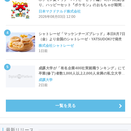
り、ハッピーセット『ポケモン』のおもちゃが期間限
定登場
日本マクドナルド株式会社
2026年08月03日 12:00
シャトレーゼ「マッケンチーズブレッド」本日8月7日
（金）より全国のシャトレーゼ・YATSUDOKIで発売
株式会社シャトレーゼ
1日前
成蹊大学が「有名企業400社実就職ランキング」にて
卒業(修了)者数1,000人以上2,000人未満の私立大学で
全国第1位を獲得！～実就職率は26.5%（前年比＋
成蹊大学
4.3pt）に伸長、東京の私立大学でも10位にランクイン
2日前
～
一覧を見る
最新リリース