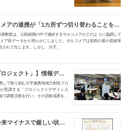
のアイ...
【中部大学】心筋細胞内でサルコメアの連携が「1カ所ずつ切り替わることを発見—筋肉の最小単位どうしは、短縮と伸長の配置を柔軟に組み替えていた—（新谷正嶺准教授）
正嶺准教授は、心筋細胞の中で連続するサルコメアがどのように協調して
ルコメア長データから明らかにしました。サルコメアは筋肉の最小収縮単
されて生じます。しかし、分子...
【金沢市「大学連携地域力創造プロジェクト」】情報デザイン学部１年生の最終発表会に額地域の方々が参加。7月30日（木）9：00 – 11：30。会場：金沢工業大学24号館3階305室［一般参加不可］
携して取り組む大学連携地域力創造プロ
生が受講する「プロジェクトデザイン入
域で調査活動を行い、その活動成果をお
する運び...
26年度改定シミュレーション、外来マイナスで厳しい状況続く 特定機能病院一般や救命救急入院料などが増加