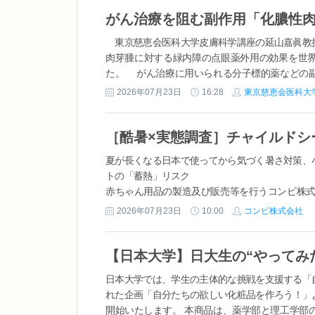
料金の高騰・空室不足を背景に、国内旅行...
東京慈恵会医科大学皮膚科学講座の延山嘉眞教
肉芽腫に対する緑内障の点眼薬外用の効果を世
た。 がん治療に用いられる分子標的薬などの
腫（かのうせいにくげしゅ）」が高頻度で発生するこ
2026年07月23日
16:28
東京慈恵会医科大
夏が長くなる日本で使ってから気づく暑さ対策、
トの「蓄熱」リスク
赤ちゃん用品の製造及び販売等を行うコンビ株式
社長：松浦康詞）は、妊娠中期～生後36カ月ま
2026年07月23日
10:00
コンビ株式会社
のチャイルドシートに関する調査」を実施し、1,1
果サマリー...
日本大学では、学生の主体的な挑戦を支援する「
れた企画「自分たちの欲しい化粧品を作ろう！」
開始いたします。 本商品は、薬学部と理工学部