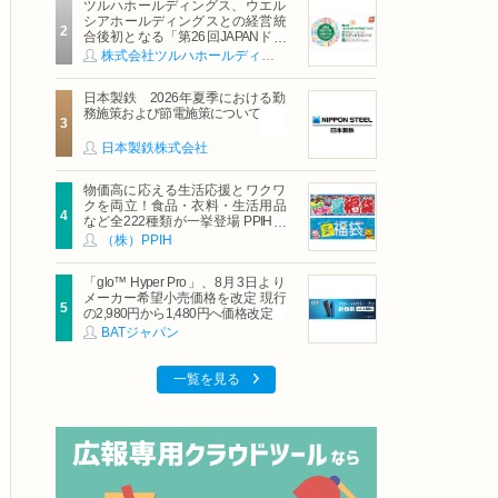
ツルハホールディングス、ウエル
シアホールディングスとの経営統
合後初となる「第26回JAPANドラ
ッグストアショー」に出展
株式会社ツルハホールディングス
日本製鉄 2026年夏季における勤
務施策および節電施策について
日本製鉄株式会社
物価高に応える生活応援とワクワ
クを両立！食品・衣料・生活用品
など全222種類が一挙登場 PPIHグ
ループ「夏福袋」＆セール 8月6日
（株）PPIH
(木)より順次スタート
「glo™ Hyper Pro」、8月3日より
メーカー希望小売価格を改定 現行
の2,980円から1,480円へ価格改定
BATジャパン
一覧を見る