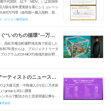
千代田区、以下「MDV」）は2026年
の収入額を前年度実績を基にシミュレーシ
,400万円増（急性期一般入院料、前年
タ・ビジョン株式会社
【香川大学】河森正治監督がつなぐ“いのちの循環”―万博モニュメントを活かした藻場構造物を海底へ キジハタの生態解明に新展開 調査領域を3.6倍へ拡大 ～河森正治監督をお迎えし、沈設と説明会を開催します～
り、高松市庵治町鎌野地先海で安定した
。令和7年度からは、プロジェクトリーダ
グラム(COI-NEXT)地域共創分野・
.
2026年上半期、30歳以下はどのアーティストのニュースを読んだ？閲読データと記事数の伸びから見る、注目アーティストランキング【スマートニュースデータニュースレター】
、個人では大森元貴・中島健人が1位に乃木坂
! groupも3位に躍進
P」チャンネルで配信された音楽関連記事を対
アーティスト別の配信記事数の変化を分
株式会社
門で「Mrs. GREEN APPLE」、個