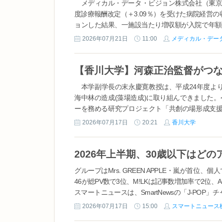
メディカル・データ・ビジョン株式会社（東京都
度診療報酬改定（＋3.09％）を受けた病院経営
ョンした結果、一施設当たり増収額が入院で年額9
比＋2.02％）となる一方、外来が同6,8...
2026年07月21日
11:00
メディカル・デー
本学副学長の末永慶寛教授は、平成24年度よ
海中林の造成(藻場造成)に取り組んできました
ーを務める研究プロジェクト「共創の場形成支援プロ
本格型」「資源あふれる豊かで持続可能な瀬戸内..
2026年07月17日
20:21
香川大学
グループはMrs. GREEN APPLE・嵐が首位
46が総PV数で3位、M!LKは記事数増加率で2位、Aぇ
スマートニュースは、SmartNewsの「J-PO
象に、30歳以下のユーザーによる閲読状況と、
2026年07月17日
15:00
スマートニュース
析しました。2026年上半期の総PV数では、グループ部