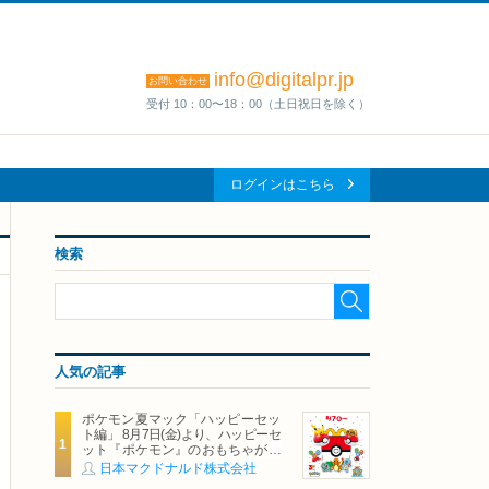
info@digitalpr.jp
お問い合わせ
受付 10：00〜18：00（土日祝日を除く）
ログインはこちら
検索
人気の記事
ポケモン夏マック「ハッピーセッ
ト編」 8月7日(金)より、ハッピーセ
ット『ポケモン』のおもちゃが期
間限定登場
日本マクドナルド株式会社