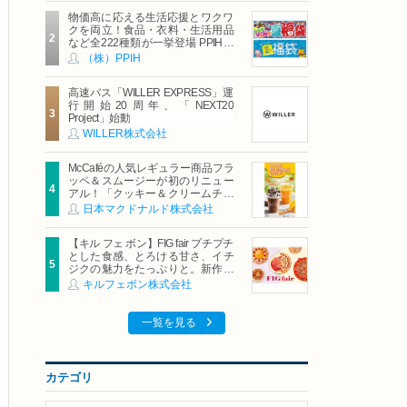
物価高に応える生活応援とワクワ
クを両立！食品・衣料・生活用品
など全222種類が一挙登場 PPIHグ
ループ「夏福袋」＆セール 8月6日
（株）PPIH
(木)より順次スタート
高速バス「WILLER EXPRESS」運
行開始20周年、「NEXT20
Project」始動
WILLER株式会社
McCaféの人気レギュラー商品フラ
ッペ＆スムージーが初のリニュー
アル！「クッキー＆クリームチョ
コフラッペ」「マンゴースムージ
日本マクドナルド株式会社
ー」8月5日（水）から販売開始
【キル フェ ボン】FIG fair プチプチ
とした食感、とろける甘さ、イチ
ジクの魅力をたっぷりと。新作を
含め、イチジク尽くしの全4種が登
キルフェボン株式会社
場8月20日（木）スタート
一覧を見る
カテゴリ