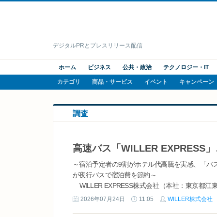
デジタルPRとプレスリリース配信
ホーム
ビジネス
公共・政治
テクノロジー・IT
カテゴリ
商品・サービス
イベント
キャンペーン
調査
～宿泊予定者の9割がホテル代高騰を実感、「バ
が夜行バスで宿泊費を節約～
WILLER EXPRESS株式会社（本社：東京都
年の夏休み期間（7月・8月）における国内旅行
2026年07月24日
11:05
WILLER株式会社
ート調査を実施しました。 物価高騰や海外旅