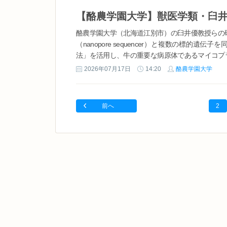
人部門で「大森元貴」が1...
酪農学園大学（北海道江別市）の臼井優教授らの
（nanopore sequencer）と複数の標的遺
法」を活用し、牛の重要な病原体であるマイコプラズマ・
薬剤耐性変異を、その...
2026年07月17日
14:20
酪農学園大学
前へ
2