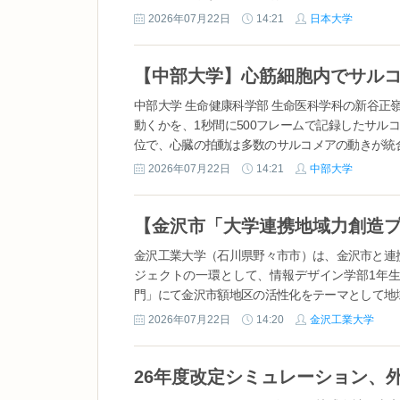
識を活かしながら試行錯誤を重ねて開発したこだわり
2026年07月22日
14:21
日本大学
中部大学 生命健康科学部 生命医科学科の新谷
動くかを、1秒間に500フレームで記録したサ
位で、心臓の拍動は多数のサルコメアの動きが統合
2026年07月22日
14:21
中部大学
金沢工業大学（石川県野々市市）は、金沢市と連
ジェクトの一環として、情報デザイン学部1年
門」にて金沢市額地区の活性化をテーマとして地
世話になった額地域の方々を対象に最終発表会を実施
2026年07月22日
14:20
金沢工業大学