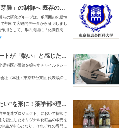
がん治療を阻む副作用「化膿性肉芽腫」の制御へ 既存の緑内障点眼薬による有効性を世界で初めて客観的に立証
授らの研究グループは、爪周囲の化膿性
界で初めて客観的データから証明しまし
副作用として、爪の周囲に「化膿性肉芽
と...
学
［酷暑×実態調査］チャイルドシートが「熱い」と感じた親の99％が「わが子を乗せたくない」 その一方で、選ぶときに“暑さ対策”を重視した人はわずか18％
小児科医が警鐘を鳴らすチャイルドシー
会社（本社：東京都台東区 代表取締役
でのお子さまがいる世帯を対象に「夏場
05名の有効回答を得ました。 ［調査結
【日本大学】日大生の“やってみたい”を形に！薬学部×理工学部の女子学生が開発したこだわりの化粧品が「自主創造プロジェクト」から誕生、販売をスタート
自主創造プロジェクト」において採択さ
より誕生したオリジナル化粧品の販売を
の学生が中心となり、それぞれの専門知