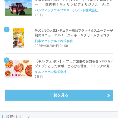
ー 国内初！※オリンピアオリジナル「AirCon
Cart（エアコンカート）」導入 | ＰＧＭ
パシフィックゴルフマネージメント株式会社
1日前
McCaféの人気レギュラー商品フラッペ＆スムージーが
初のリニューアル！「クッキー＆クリームチョコフラ
ッペ」「マンゴースムージー」8月5日（水）から販売
日本マクドナルド株式会社
開始
2026年08月04日 04:00
【キル フェ ボン】＜フェア開催のお知らせ＞FIG fair
プチプチとした食感、とろける甘さ、イチジクの魅力
をたっぷりと。新作を含め、イチジク尽くしの全4種が
キルフェボン株式会社
登場8月20日（木）スタート
2日前
一覧を見る
最新リリース