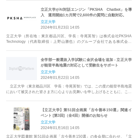
立正大学がAI対話エンジン「PKSHA Chatbot」を導
入 運用開始1カ月間で2,600件の質問に自動対応。
立正大学
2024年01月23日 14:05
立正大学（所在地：東京都品川区、学長：寺尾英智）は株式会社PKSHA
Technology（代表取締役：上野山勝也）のグループ会社である株式会社
PKSHA Workp...
全学部一般選抜入学試験に金沢会場を追加 - 立正大学
が能登半島地震の対応として受験生をサポート
立正大学
2024年01月22日 14:05
立正大学（東京都品川区 学長：寺尾英智）では、この度の能登半島地震
において被災された皆さま方に心よりお見舞いを申し上げるとともに、この
ような困難な状況を受け、202...
【立正大学】第51回企画展「古今善本150選」関連イ
ベント [第3回]（全4回）開催のお知らせ
立正大学
2024年01月16日 14:05
立正大学図書館 第51回企画展「古今善本150選」の各会期に合わせ、『立