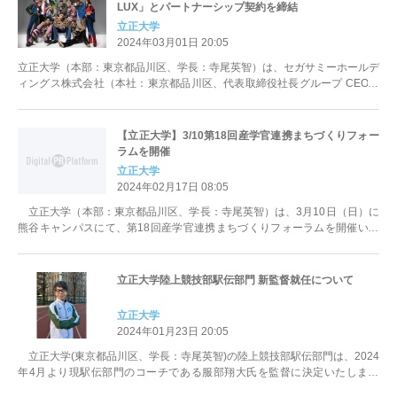
LUX」とパートナーシップ契約を締結
立正大学
2024年03月01日 20:05
立正大学（本部：東京都品川区、学長：寺尾英智）は、セガサミーホールデ
ィングス株式会社（本社：東京都品川区、代表取締役社長グループ CEO：
里見治紀）が運営するプロダン...
【立正大学】3/10第18回産学官連携まちづくりフォー
ラムを開催
立正大学
2024年02月17日 08:05
立正大学（本部：東京都品川区、学長：寺尾英智）は、3月10日（日）に
熊谷キャンパスにて、第18回産学官連携まちづくりフォーラムを開催いた
します。平成19年に立正大学...
立正大学陸上競技部駅伝部門 新監督就任について
立正大学
2024年01月23日 20:05
立正大学(東京都品川区、学長：寺尾英智)の陸上競技部駅伝部門は、2024
年4月より現駅伝部門のコーチである服部翔大氏を監督に決定いたしまし
た。 ■服部翔大(...