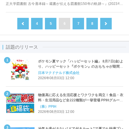
正大学図書館 古今善本録～蔵書が伝える図書館150年の軌跡～』(2023年6
月刊行)の資料解説...
4
5
6
7
8
前へ
次へ
話題のリリース
ポケモン夏マック「ハッピーセット編」 8月7日(金)よ
り、ハッピーセット『ポケモン』のおもちゃが期間限
定登場
日本マクドナルド株式会社
2026年08月03日 12:00
物価高に応える生活応援とワクワクを両立！食品・衣
料・生活用品など全222種類が一挙登場 PPIHグループ
「夏福袋」＆セール 8月6日(木)より順次スタート
（株）PPIH
2026年08月03日 12:00
冷気を逃がさない“ドア付きカート”で夏でも快適プレ