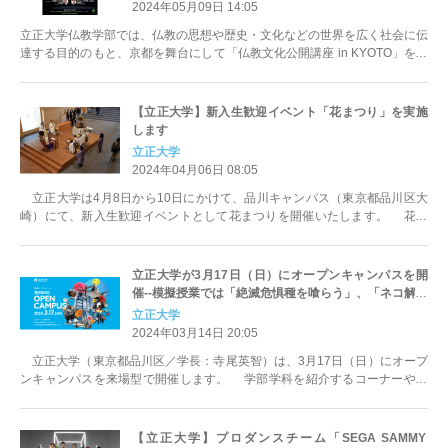
2024年05月09日 14:05
立正大学仏教学部では、仏教の思想や歴史・文化などの世界を広く社会に伝
達する目的のもと、京都を舞台にして「仏教文化公開講座 in KYOTO」を開
催します。本講座では、...
【立正大学】新入生歓迎イベント「花まつり」を実施
します
立正大学
2024年04月06日 08:05
立正大学は4月8日から10日にかけて、品川キャンパス（東京都品川区大
崎）にて、新入生歓迎イベントとして花まつりを開催いたします。 花ま
つりは、仏教の開祖...
立正大学が3月17日（日）にオープンキャンパスを開
催--模擬授業では「絶滅危惧種を喰らう」、「ネコ解放
令」など--
立正大学
2024年03月14日 20:05
立正大学（東京都品川区／学長：寺尾英智）は、3月17日（日）にオープ
ンキャンパスを来場型で開催します。 学部学科を紹介するコーナーや入
試ガイダンス、学生ツアーコン...
【立正大学】プロダンスチーム「SEGA SAMMY