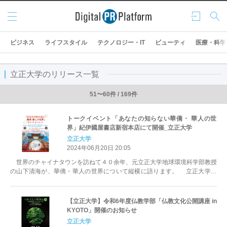
メニ
ログ
検索
ュー
イン
ビジネス
ライフスタイル
テクノロジー・IT
ビューティ
医療・科学
立正大学のリリース一覧
51〜60件 / 169件
トークイベント「あなたの知らない華僑・ 華人の世
界」紀伊國屋書店新宿本店にて開催_立正大学
立正大学
2024年06月20日 20:05
世界のチャイナタウンを訪ねて４０余年、元立正大学地球環境科学部教授
の山下清海が、華僑・華人の世界について縦横に語ります。 立正大学地
球環境科学部・明石書...
【立正大学】令和6年度仏教学部「仏教文化公開講座 in
KYOTO」開催のお知らせ
立正大学