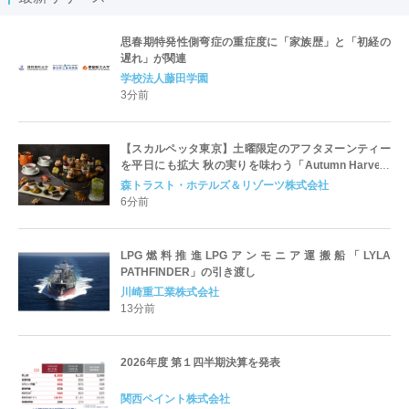
思春期特発性側弯症の重症度に「家族歴」と「初経の
遅れ」が関連
学校法人藤田学園
3分前
【スカルペッタ東京】土曜限定のアフタヌーンティー
を平日にも拡大 秋の実りを味わう「Autumn Harvest
Afternoon Tea」9月1日スタート
森トラスト・ホテルズ＆リゾーツ株式会社
6分前
LPG燃料推進LPGアンモニア運搬船「LYLA
PATHFINDER」の引き渡し
川崎重工業株式会社
13分前
2026年度 第１四半期決算を発表
関西ペイント株式会社