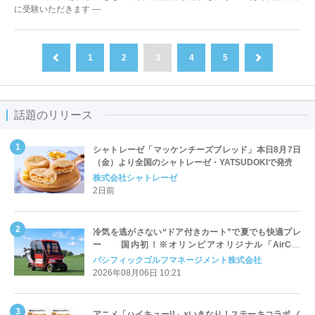
に受験いただきます ―
1
2
3
4
5
前へ
次へ
話題のリリース
シャトレーゼ「マッケンチーズブレッド」本日8月7日
（金）より全国のシャトレーゼ・YATSUDOKIで発売
株式会社シャトレーゼ
2日前
冷気を逃がさない“ドア付きカート”で夏でも快適プレ
ー 国内初！※オリンピアオリジナル「AirCon
Cart（エアコンカート）」導入 | ＰＧＭ
パシフィックゴルフマネージメント株式会社
2026年08月06日 10:21
アニメ「ハイキュー!!」×いきなり！ステーキコラボ ノ