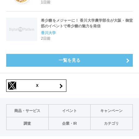
出店の 「大北海道展」
1日前
希少糖をメジャーに！ 香川大学農学部生が大阪・御堂
筋のイベントで希少糖の魅力を発信
香川大学
2日前
一覧を見る
X
商品・サービス
イベント
キャンペーン
調査
企業・IR
カテゴリ