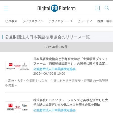
メニ
ログ
検索
ュー
イン
ビジネス
ライフスタイル
テクノロジー・IT
ビューティ
医療・科学
公益財団法人日本英語検定協会のリリース一覧
21〜30件 / 97件
日本英語検定協会と宇都宮大学が「生涯学習プラット
フォーム（商標登録出願中）」の開発に関する協定を
締結
公益財団法人日本英語検定協会
2025年06月02日 10:00
～高校・大学・企業間をつなぎ、生涯にわたる学習履歴・証明書の一元管理
を促進～
株式会社ＯＤＫソリューションズと英検を活用した大
学入試の出願デジタル化に向けた基本合意を締結
公益財団法人日本英語検定協会