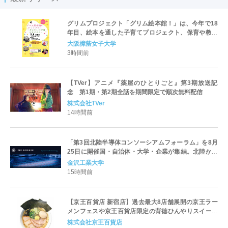
グリムプロジェクト「グリム絵本館！」は、今年で18
年目、絵本を通した子育てプロジェクト、保育や教育
を学ぶ学生が企画･運営「グリム絵本館がやってき
大阪樟蔭女子大学
た！」を開催
3時間前
【TVer】アニメ『薬屋のひとりごと』第3期放送記
念 第1期・第2期全話を期間限定で順次無料配信
株式会社TVer
14時間前
「第3回北陸半導体コンソーシアムフォーラム」を8月
25日に開催国・自治体・大学・企業が集結。北陸から
世界に向けた半導体産業の発展とエコシステム形成を
金沢工業大学
議論
15時間前
【京王百貨店 新宿店】過去最大8店舗展開の京王ラー
メンフェスや京王百貨店限定の背徳ひんやりスイーツ
など、実演グルメが充実 過去最長21日間、計90店舗
株式会社京王百貨店