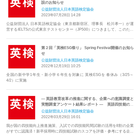
設のお知らせ
公益財団法人日本英語検定協会
2023年07月28日 14:28
公益財団法人 日本英語検定協会（東京都新宿区、理事長 松川孝一）が運
営するIELTSの公式東京テストセンター（JP500）につきまして、このたび
2023年...
第２回「英検ESG祭り」 Spring Festival開催のお知ら
せ
公益財団法人日本英語検定協会
2022年12月19日 10:25
全国の新中学1年生・新小学６年生を対象に 英検ESGを 春休み（3/25～
4/2）に実施
― 英語教育改革の推進に関する、企業への意識調査と
実態調査アンケート結果レポート — 英語四技能の重
要性について企業側の意識に変化！
公益財団法人日本英語検定協会
2022年03月29日 16:01
我が国の四技能向上推進施策、入試での四技能民間試験の活用を8割の企業
がすでに認識済！新卒採用時に四技能試験のスコアを評価・参考にする企業
も増加傾向にあり！