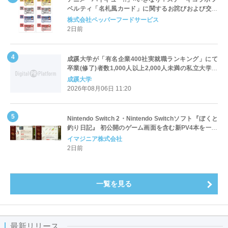
ベルティ「名札風カード」に関するお詫びおよび交換
対応についてのご案内
株式会社ペッパーフードサービス
2日前
成蹊大学が「有名企業400社実就職ランキング」にて
卒業(修了)者数1,000人以上2,000人未満の私立大学で
全国第1位を獲得！～実就職率は26.5%（前年比＋
成蹊大学
4.3pt）に伸長、東京の私立大学でも10位にランクイン
2026年08月06日 11:20
～
Nintendo Switch 2・Nintendo Switchソフト『ぼくと
釣り日記』 初公開のゲーム画面を含む新PV4本を一挙
公開！
イマジニア株式会社
2日前
一覧を見る
最新リリース