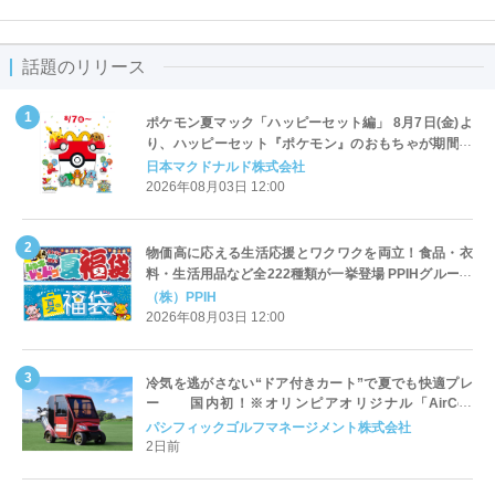
話題のリリース
ポケモン夏マック「ハッピーセット編」 8月7日(金)よ
り、ハッピーセット『ポケモン』のおもちゃが期間限
定登場
日本マクドナルド株式会社
2026年08月03日 12:00
物価高に応える生活応援とワクワクを両立！食品・衣
料・生活用品など全222種類が一挙登場 PPIHグループ
「夏福袋」＆セール 8月6日(木)より順次スタート
（株）PPIH
2026年08月03日 12:00
冷気を逃がさない“ドア付きカート”で夏でも快適プレ
ー 国内初！※オリンピアオリジナル「AirCon
Cart（エアコンカート）」導入 | ＰＧＭ
パシフィックゴルフマネージメント株式会社
2日前