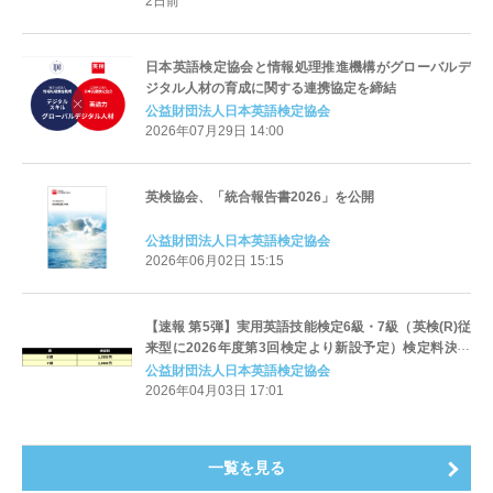
2日前
日本英語検定協会と情報処理推進機構がグローバルデ
ジタル人材の育成に関する連携協定を締結
公益財団法人日本英語検定協会
2026年07月29日 14:00
英検協会、「統合報告書2026」を公開
公益財団法人日本英語検定協会
2026年06月02日 15:15
【速報 第5弾】実用英語技能検定6級・7級（英検(R)従
来型に2026年度第3回検定より新設予定）検定料決定
のお知らせ
公益財団法人日本英語検定協会
2026年04月03日 17:01
一覧を見る