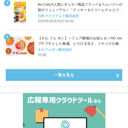
McCaféの人気レギュラー商品フラッペ＆スムージーが
初のリニューアル！「クッキー＆クリームチョコフラ
ッペ」「マンゴースムージー」8月5日（水）から販売
日本マクドナルド株式会社
開始
2026年08月04日 04:00
【キル フェ ボン】＜フェア開催のお知らせ＞FIG fair
プチプチとした食感、とろける甘さ、イチジクの魅力
をたっぷりと。新作を含め、イチジク尽くしの全4種が
キルフェボン株式会社
登場8月20日（木）スタート
3日前
一覧を見る