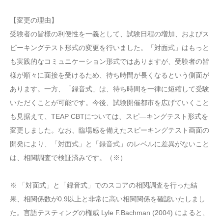
【変更の理由】
受験者の皆様の利便性を一義として、試験日程の増加、およびス
ピーキングテスト形式の変更を行いました。「対面式」はもっと
も実践的なコミュニケーション形式ではありますが、受験者の皆
様が順々に面接を受けるため、待ち時間が長くなるという側面が
あります。一方、「録音式」は、待ち時間を一律に短縮して受験
いただくことが可能です。今後、試験開催都市を広げていくこと
も見据えて、TEAP CBTについては、スピ―キングテスト形式を
変更しました。なお、臨場感を備えたスピーキングテスト画面の
開発により、「対面式」と「録音式」のレベルに差異がないこと
は、相関調査で検証済みです。（※）
※ 「対面式」と「録音式」でのスコアの相関調査を行った結
果、相関係数が0.9以上と非常に高い相関関係を確認いたしまし
た。言語テスティングの権威 Lyle F.Bachman (2004) によると、