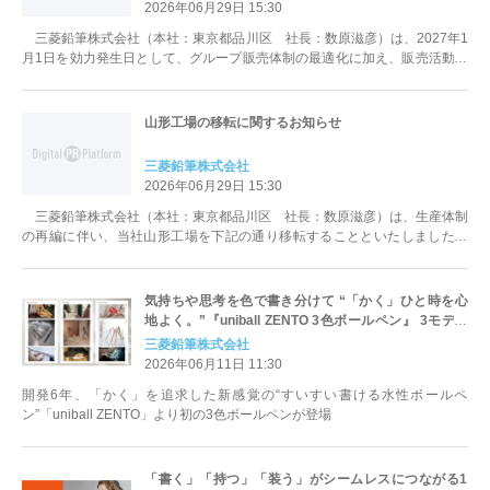
2026年06月29日 15:30
三菱鉛筆株式会社（本社：東京都品川区 社長：数原滋彦）は、2027年1
月1日を効力発生日として、グループ販売体制の最適化に加え、販売活動と
一体となったマーケティング機能...
山形工場の移転に関するお知らせ
三菱鉛筆株式会社
2026年06月29日 15:30
三菱鉛筆株式会社（本社：東京都品川区 社長：数原滋彦）は、生産体制
の再編に伴い、当社山形工場を下記の通り移転することといたしましたの
で、お知らせいたします。なお、当該工...
気持ちや思考を色で書き分けて “「かく」ひと時を心
地よく。”『uniball ZENTO 3色ボールペン』 3モデル
新登場 2026年6月25日（木）より発売
三菱鉛筆株式会社
2026年06月11日 11:30
開発6年、「かく」を追求した新感覚の“すいすい書ける水性ボールペ
ン”「uniball ZENTO」より初の3色ボールペンが登場
「書く」「持つ」「装う」がシームレスにつながる1