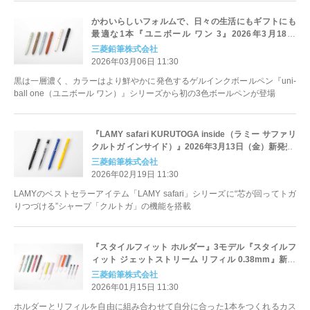
かわいらしいフォルムで、日々の生活にもギフトにも
最適な1本『ユニボール ワン 3』2026年3月18日
（水）新発売
三菱鉛筆株式会社
2026年03月06日 11:30
黒は一層濃く、カラーはより鮮やかに発色するゲルインクボールペン『uni-
ball one（ユニボール ワン）』シリーズから初の3色ボールペンが登場
『LAMY safari KURUTOGA inside（ラミー サファリ
クルトガ インサイド）』2026年3月13日（金）新発売
三菱鉛筆株式会社
2026年02月19日 11:30
LAMYのベストセラーアイテム「LAMY safari」シリーズに“芯が回ってトガ
りつづける”シャープ「クルトガ」の機能を搭載
『スタイルフィット ホルダー』3モデル『スタイルフ
ィット ジェットストリーム リフィル 0.38mm』新登
場 2026年1月27日（火）新発売
三菱鉛筆株式会社
2026年01月15日 11:30
ホルダーとリフィルを自由に組み合わせて自分に合った1本をつくれるカス