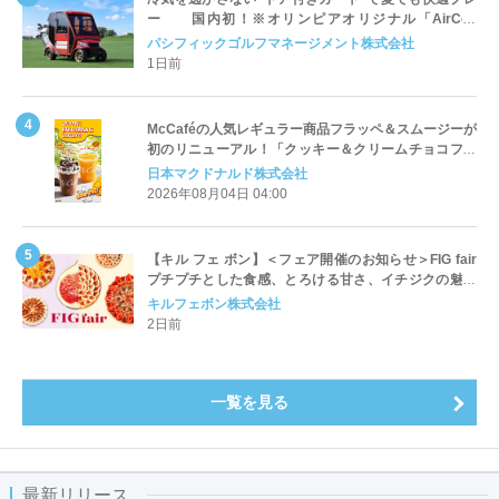
ー 国内初！※オリンピアオリジナル「AirCon
Cart（エアコンカート）」導入 | ＰＧＭ
パシフィックゴルフマネージメント株式会社
1日前
McCaféの人気レギュラー商品フラッペ＆スムージーが
初のリニューアル！「クッキー＆クリームチョコフラ
ッペ」「マンゴースムージー」8月5日（水）から販売
日本マクドナルド株式会社
開始
2026年08月04日 04:00
【キル フェ ボン】＜フェア開催のお知らせ＞FIG fair
プチプチとした食感、とろける甘さ、イチジクの魅力
をたっぷりと。新作を含め、イチジク尽くしの全4種が
キルフェボン株式会社
登場8月20日（木）スタート
2日前
一覧を見る
最新リリース