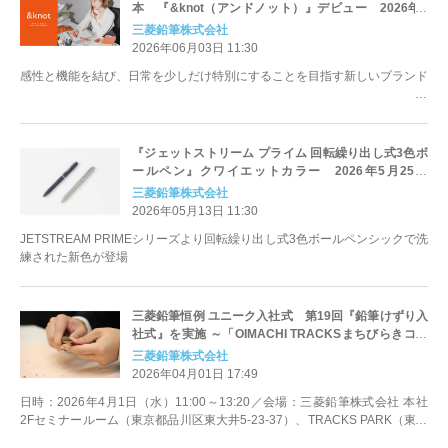
本 『&knot（アンドノット）』デビュー 2026年6
月17日（水）より発売
三菱鉛筆株式会社
2026年06月03日 11:30
感性と機能を結び、日常を少しだけ特別にすることを目指す新しいブランド
『ジェットストリーム プライム 回転繰り出し式3色ボ
ールペン』クワイエットカラー 2026年5月25日
（月）新発売
三菱鉛筆株式会社
2026年05月13日 11:30
JETSTREAM PRIMEシリーズより回転繰り出し式3色ボールペンシックで洗
練された新色が登場
三菱鉛筆恒例 ユニーク入社式 第19回『鉛筆けずり入
社式』を実施 ～「OIMACHI TRACKSまちびらきコラ
ボ特別企画 in TRACKS PARK」も開催～
三菱鉛筆株式会社
2026年04月01日 17:49
日時：2026年4月1日（水）11:00～13:20／会場：三菱鉛筆株式会社 本社
2Fセミナールーム（東京都品川区東大井5-23-37）、TRACKS PARK（東京
都品川区広町2-2-9）