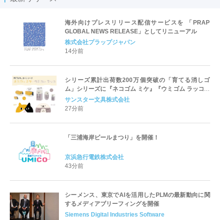
海外向けプレスリリース配信サービスを 「PRAP
GLOBAL NEWS RELEASE」としてリニューアル
株式会社プラップジャパン
14分前
シリーズ累計出荷数200万個突破の「育てる消しゴ
ム」シリーズに『ネコゴム ミケ』『ウミゴム ラッコ』
が仲間入り！
サンスター文具株式会社
27分前
「三浦海岸ビールまつり」を開催！
京浜急行電鉄株式会社
43分前
シーメンス、東京でAIを活用したPLMの最新動向に関
するメディアブリーフィングを開催
Siemens Digital Industries Software