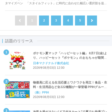
タマイズペン 「スタイルフィット」に時代に合わせた幅広い選択肢を追加
してリニューアル
1
2
3
4
5
前へ
次へ
話題のリリース
ポケモン夏マック「ハッピーセット編」 8月7日(金)よ
り、ハッピーセット『ポケモン』のおもちゃが期間限
定登場
日本マクドナルド株式会社
2026年08月03日 12:00
物価高に応える生活応援とワクワクを両立！食品・衣
料・生活用品など全222種類が一挙登場 PPIHグループ
「夏福袋」＆セール 8月6日(木)より順次スタート
（株）PPIH
2026年08月03日 12:00
冷気を逃がさない“ドア付きカート”で夏でも快適プレ