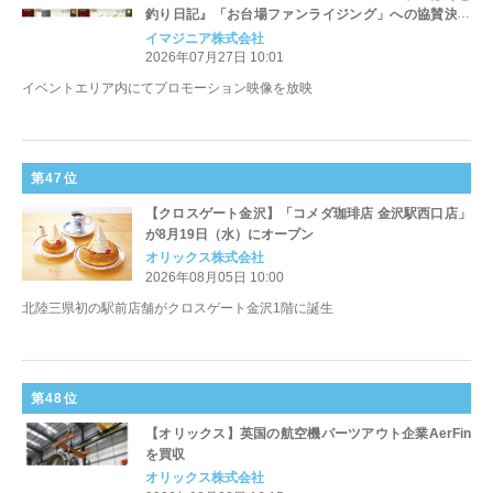
釣り日記』「お台場ファンライジング」への協賛決定
のお知らせ
イマジニア株式会社
2026年07月27日 10:01
イベントエリア内にてプロモーション映像を放映
第47位
【クロスゲート金沢】「コメダ珈琲店 金沢駅西口店」
が8月19日（水）にオープン
オリックス株式会社
2026年08月05日 10:00
北陸三県初の駅前店舗がクロスゲート金沢1階に誕生
第48位
【オリックス】英国の航空機パーツアウト企業AerFin
を買収
オリックス株式会社