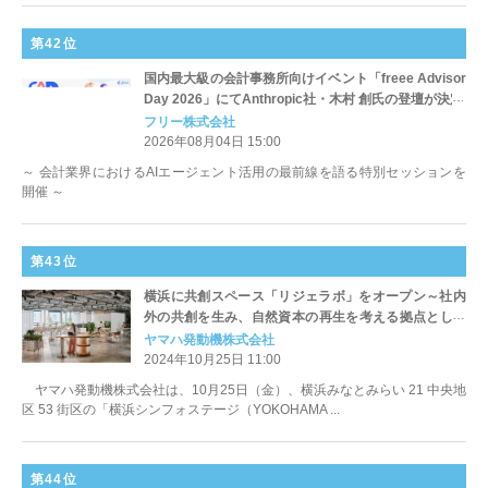
第42位
国内最大級の会計事務所向けイベント「freee Advisor
Day 2026」にてAnthropic社・木村 創氏の登壇が決定
フリー株式会社
2026年08月04日 15:00
～ 会計業界におけるAIエージェント活用の最前線を語る特別セッションを
開催 ～
第43位
横浜に共創スペース「リジェラボ」をオープン～社内
外の共創を生み、自然資本の再生を考える拠点として
活用～
ヤマハ発動機株式会社
2024年10月25日 11:00
ヤマハ発動機株式会社は、10月25日（金）、横浜みなとみらい 21 中央地
区 53 街区の「横浜シンフォステージ（YOKOHAMA ...
第44位