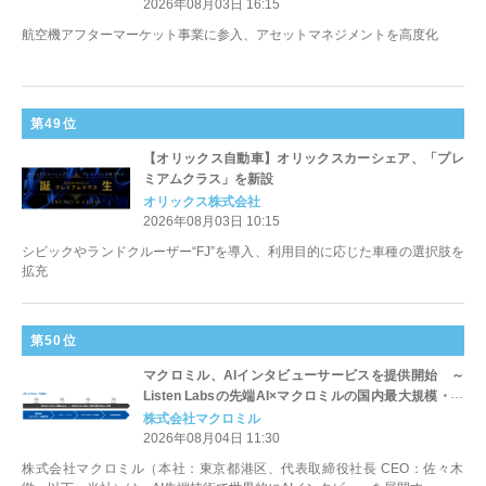
2026年08月03日 16:15
航空機アフターマーケット事業に参入、アセットマネジメントを高度化
第49位
【オリックス自動車】オリックスカーシェア、「プレ
ミアムクラス」を新設
オリックス株式会社
2026年08月03日 10:15
シビックやランドクルーザー“FJ”を導入、利用目的に応じた車種の選択肢を
拡充
第50位
マクロミル、AIインタビューサービスを提供開始 ～
Listen Labsの先端AI×マクロミルの国内最大規模・高
品質パネルで、インタビューから分析までを最短即日
株式会社マクロミル
で完了～
2026年08月04日 11:30
株式会社マクロミル（本社：東京都港区、代表取締役社長 CEO：佐々木