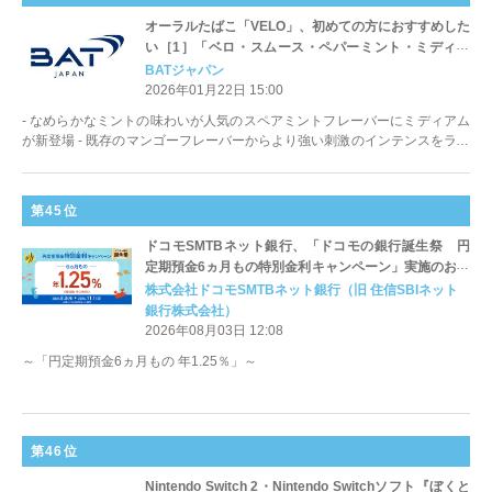
オーラルたばこ「VELO」、初めての方におすすめした
い［1］「ベロ・スムース・ペパーミント・ミディア
ム」を含む2銘柄を2月2日（月）より新発売
BATジャパン
2026年01月22日 15:00
‐ なめらかなミントの味わいが人気のスペアミントフレーバーにミディアム
が新登場 ‐ 既存のマンゴーフレーバーからより強い刺激のインテンスをライ
ンアップに追加
第45位
ドコモSMTBネット銀行、「ドコモの銀行誕生祭 円
定期預金6ヵ月もの特別金利キャンペーン」実施のお知
らせ
株式会社ドコモSMTBネット銀行（旧 住信SBIネット
銀行株式会社）
2026年08月03日 12:08
～「円定期預金6ヵ月もの 年1.25％」～
第46位
Nintendo Switch 2・Nintendo Switchソフト『ぼくと