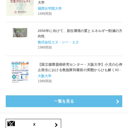
大学
福岡女学院大学
16時間前
2050年に向けて、居住環境の質とエネルギー削減の方
向性
株式会社エヌ・シー・エヌ
19時間前
【国立循環器病研究センター・大阪大学】小児の心停
止発生における救急隊到着前の実態からひも解くAED
パッド装着と良好な神経学的転帰との関連性
大阪大学
19時間前
一覧を見る
X