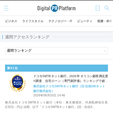
メニ
ログ
検索
ュー
イン
ビジネス
ライフスタイル
テクノロジー・IT
ビューティ
医療・科学
週間アクセスランキング
第41位
ドコモSMTBネット銀行、2026年 オリコン顧客満足度
®調査 住宅ローン（専門家評価）ランキングで総合
第1位を獲得
株式会社ドコモSMTBネット銀行（旧 住信SBIネット
銀行株式会社）
2026年08月03日 14:46
株式会社ドコモSMTBネット銀行（本社：東京都港区、代表取締役社長
(CEO)：円山 法昭、以下「ドコモSMTBネット銀行」(旧：住信S...