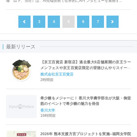
徹 以下、当社）は、AI先端技術で世界的にAIインタビューを展開す...
3
4
5
6
7
前へ
次へ
最新リリース
【京王百貨店 新宿店】過去最大8店舗展開の京王ラー
メンフェスや京王百貨店限定の背徳ひんやりスイーツ
など、実演グルメが充実 過去最長21日間、計90店舗
株式会社京王百貨店
出店の 「大北海道展」
2時間前
希少糖をメジャーに！ 香川大学農学部生が大阪・御堂
筋のイベントで希少糖の魅力を発信
香川大学
16時間前
2026年 熊本支援方言プロジェクトを実施--福岡女学院