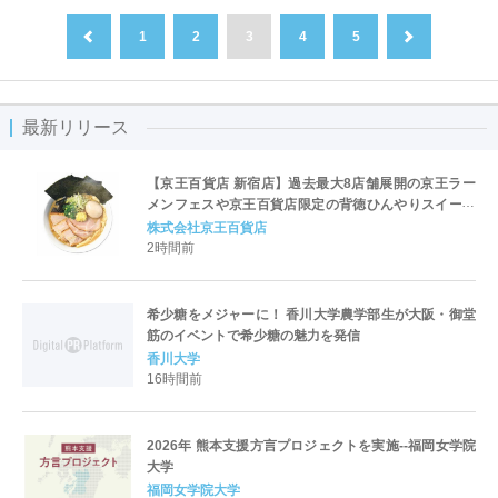
1
2
3
4
5
前へ
次へ
最新リリース
【京王百貨店 新宿店】過去最大8店舗展開の京王ラー
メンフェスや京王百貨店限定の背徳ひんやりスイーツ
など、実演グルメが充実 過去最長21日間、計90店舗
株式会社京王百貨店
出店の 「大北海道展」
2時間前
希少糖をメジャーに！ 香川大学農学部生が大阪・御堂
筋のイベントで希少糖の魅力を発信
香川大学
16時間前
2026年 熊本支援方言プロジェクトを実施--福岡女学院
大学
福岡女学院大学