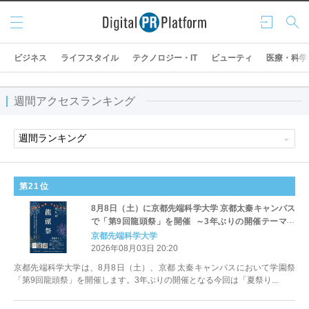
メニ
ログ
検索
ュー
イン
ビジネス
ライフスタイル
テクノロジー・IT
ビューティ
医療・科学
週間アクセスランキング
第21位
8月8日（土）に京都先端科学大学 京都太秦キャンパス
で「第9回龍頭祭」を開催 ～3年ぶりの開催テーマは
「夏祭り」 地域マルシェや盆踊りなど多彩な企画を実
京都先端科学大学
施～
2026年08月03日 20:20
京都先端科学大学は、8月8日（土）、京都 太秦キャンパスにおいて学園祭
「第9回龍頭祭」を開催します。3年ぶりの開催となる今回は「夏祭り...