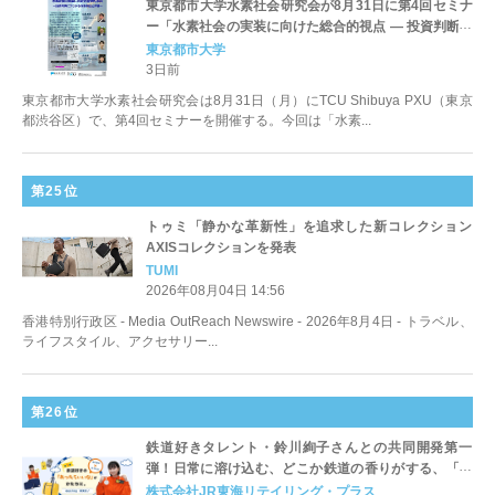
東京都市大学水素社会研究会が8月31日に第4回セミナ
ー「水素社会の実装に向けた総合的視点 ― 投資判断に
つながる技術実証と評価 ―」を開催
東京都市大学
3日前
東京都市大学水素社会研究会は8月31日（月）にTCU Shibuya PXU（東京
都渋谷区）で、第4回セミナーを開催する。今回は「水素...
第25位
トゥミ「静かな革新性」を追求した新コレクション
AXISコレクションを発表
TUMI
2026年08月04日 14:56
香港特別行政区 - Media OutReach Newswire - 2026年8月4日 - トラベル、
ライフスタイル、アクセサリー...
第26位
鉄道好きタレント・鈴川絢子さんとの共同開発第一
弾！日常に溶け込む、どこか鉄道の香りがする、「さ
りげない鉄道エッセンスの入ったトラベルグッズ」新
株式会社JR東海リテイリング・プラス