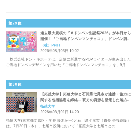
第29位
過去最大規模の『＃ドンペン生誕祭2026』が本日から
開催！『ご当地ドンペンマンチョコ』、ドンペン誕生
日に発売決定！
（株）PPIH
2026年08月03日 10:02
株式会社ドン・キホーテは、店舗に所属するPOPライターが生み出した
ご当地ドンペンデザインを用いた『ご当地ドンペンマンチョコ』を、9月...
第30位
【拓殖大学】拓殖大学と石川県七尾市が連携・協力に
関する包括協定を締結― 双方の資源を活用した地方創
生の実現および教育・学術研を推進 ―
拓殖大学
2026年08月01日 14:20
拓殖大学(東京都文京区・学長 鈴木昭一)と石川県七尾市（市長 茶谷義隆）
は、7月30日（木）、七尾市役所において「拓殖大学と七尾市との...