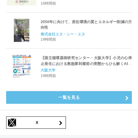
16時間前
2050年に向けて、居住環境の質とエネルギー削減の方
向性
株式会社エヌ・シー・エヌ
19時間前
【国立循環器病研究センター・大阪大学】小児の心停
止発生における救急隊到着前の実態からひも解くAED
パッド装着と良好な神経学的転帰との関連性
大阪大学
19時間前
一覧を見る
X