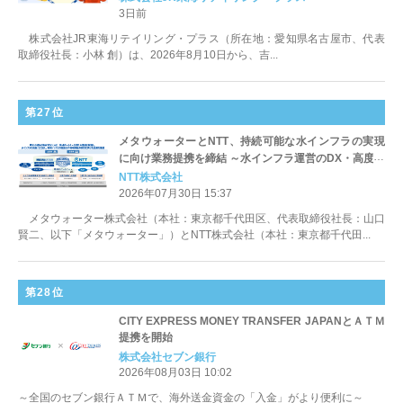
発売
3日前
株式会社JR東海リテイリング・プラス（所在地：愛知県名古屋市、代表
取締役社長：小林 創）は、2026年8月10日から、吉...
第27位
メタウォーターとNTT、持続可能な水インフラの実現
に向け業務提携を締結 ～水インフラ運営のDX・高度化
と地域課題の解決に向けた協業を推進～
NTT株式会社
2026年07月30日 15:37
メタウォーター株式会社（本社：東京都千代田区、代表取締役社長：山口
賢二、以下「メタウォーター」）とNTT株式会社（本社：東京都千代田...
第28位
CITY EXPRESS MONEY TRANSFER JAPANとＡＴＭ
提携を開始
株式会社セブン銀行
2026年08月03日 10:02
～全国のセブン銀行ＡＴＭで、海外送金資金の「入金」がより便利に～