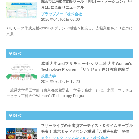
統合型広報DX支援ツール「PRオートメーション」を4
月1日に全面リニューアル
プラップノード株式会社
2026年04月01日 05:00
AIリリース作成支援やマルチブランド機能を拡充し、広報業務をより強力に
支援
第35位
成蹊大学andマサチューセッツ工科大学Women's
Technology Program 「リケジョ」向け教育体験プロ
グラム「Global Women's Technology Program」開
成蹊大学
催
2026年07月27日 17:20
成蹊大学理工学部（東京都武蔵野市、学長：森雄一）は、米国・マサチュ
ーセッツ工科大学Women's Technology Progra...
第36位
フリーライブの全出演アーティスト＆タイムテーブル
発表！ 東京ミッドタウン八重洲「八重洲夜市」開催
期間：2026 年8月28 日（金）～9月6日（日）
東京ミッドタウンマネジメント株式会社