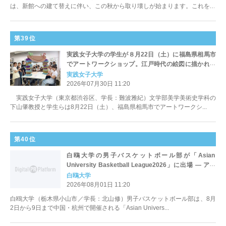
は、新館への建て替えに伴い、この秋から取り壊しが始まります。これを...
第39位
実践女子大学の学生が８月22日（土）に福島県相馬市
でアートワークショップ。江戸時代の絵図に描かれた
「門」をカラフルな作品に
実践女子大学
2026年07月30日 11:20
実践女子大学（東京都渋谷区、学長：難波雅紀）文学部美学美術史学科の
下山肇教授と学生らは8月22日（土）、福島県相馬市でアートワークシ...
第40位
白鴎大学の男子バスケットボール部が「Asian
University Basketball League2026」に出場 ― アジ
アの強豪12大学が参加
白鴎大学
2026年08月01日 11:20
白鴎大学（栃木県小山市／学長：北山修）男子バスケットボール部は、8月
2日から9日まで中国・杭州で開催される「Asian Univers...