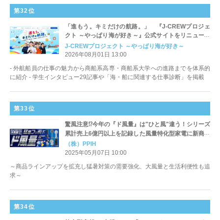
第32位
「進もう。キミだけの航路。」 『J-CREWプロジェ
クト ～やっぱり海が好き～』公式サイトをリニューア
ル
J-CREWプロジェクト ～やっぱり海が好き～
2026年08月01日 13:00
- 外航船員の仕事の魅力から商船系高専・商船系大学への進路までを体系的
に紹介 - 学生インタビュー29記事や「海・船に関連する仕事診断」を掲載
第33位
驚風注意⁉今年の『ド風量』は"ひと風"違う！シリーズ
累計売上6億円以上を記録した風量特化型家電に新商品
登場
（株）PPIH
2025年05月07日 10:00
～商品ラインアップを拡充し猛暑対策の需要強化、大風量と生活利便性も追
求～
第34位