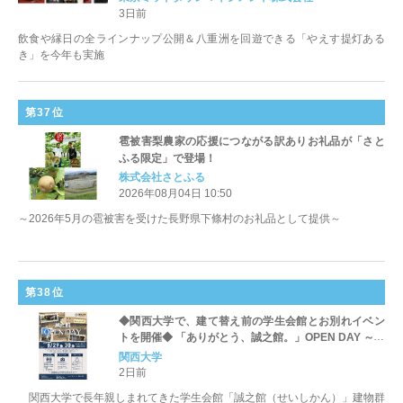
3日前
飲食や縁日の全ラインナップ公開＆八重洲を回遊できる「やえす提灯ある
き」を今年も実施
第37位
雹被害梨農家の応援につながる訳ありお礼品が「さと
ふる限定」で登場！
株式会社さとふる
2026年08月04日 10:50
～2026年5月の雹被害を受けた長野県下條村のお礼品として提供～
第38位
◆関西大学で、建て替え前の学生会館とお別れイベン
トを開催◆ 「ありがとう、誠之館。」OPEN DAY ～寄
せ書きウォールも／「大屋根リング」一部再現の新館
関西大学
へ～
2日前
関西大学で長年親しまれてきた学生会館「誠之館（せいしかん）」建物群