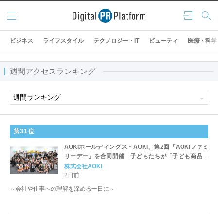
メニ
ログ
検索
ュー
イン
ビジネス
ライフスタイル
テクノロジー・IT
ビューティ
医療・科学
週間アクセスランキング
第31位
AOKIホールディングス・AOKI、第2回「AOKIファミ
リーデー」を合同開催 子どもたちが「子ども商品開
発部長」に就任！未来のスーツを企画・発表
株式会社AOKI
2日前
～会社や仕事への理解を深める一日に～