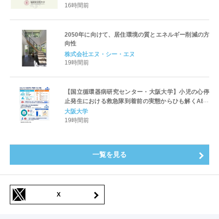
16時間前
2050年に向けて、居住環境の質とエネルギー削減の方
向性
株式会社エヌ・シー・エヌ
19時間前
【国立循環器病研究センター・大阪大学】小児の心停
止発生における救急隊到着前の実態からひも解くAED
パッド装着と良好な神経学的転帰との関連性
大阪大学
19時間前
一覧を見る
X