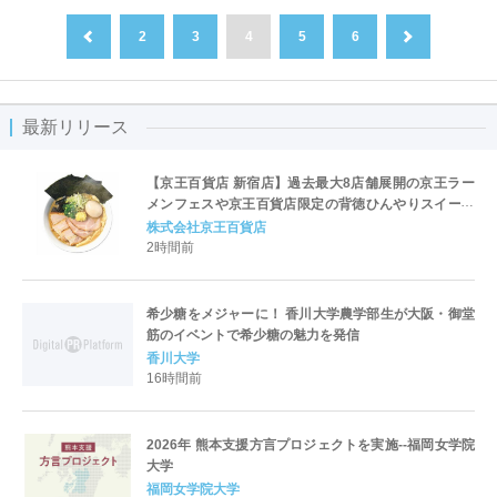
2
3
4
5
6
前へ
次へ
最新リリース
【京王百貨店 新宿店】過去最大8店舗展開の京王ラー
メンフェスや京王百貨店限定の背徳ひんやりスイーツ
など、実演グルメが充実 過去最長21日間、計90店舗
株式会社京王百貨店
出店の 「大北海道展」
2時間前
希少糖をメジャーに！ 香川大学農学部生が大阪・御堂
筋のイベントで希少糖の魅力を発信
香川大学
16時間前
2026年 熊本支援方言プロジェクトを実施--福岡女学院
大学
福岡女学院大学