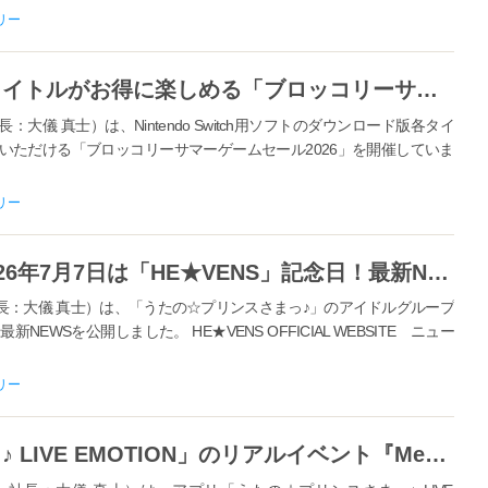
リー
ブロッコリーより発売中の人気タイトルがお得に楽しめる「ブロッコリーサマーゲームセール2026」が、本日より開催！
儀 真士）は、Nintendo Switch用ソフトのダウンロード版各タイ
いただける「ブロッコリーサマーゲームセール2026」を開催していま
リー
【うたの☆プリンスさまっ♪】2026年7月7日は「HE★VENS」記念日！最新NEWSをお届け！
長：大儀 真士）は、「うたの☆プリンスさまっ♪」のアイドルグループ
NEWSを公開しました。 HE★VENS OFFICIAL WEBSITE ニュー
リー
アプリ「うたの☆プリンスさまっ♪ LIVE EMOTION」のリアルイベント『Meet The Stars!』が10月3日・4日に開催！応募方法など詳細を公開。