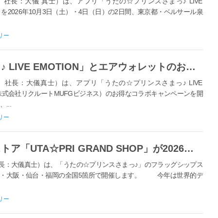
長：大儀 真士）は、アプリ「うたの☆プリンスさまっ♪ LIVE
ars!』を2026年10月3日（土）・4日（日）の2日間、東京都・ベルサール泉
リー
アプリ「うたの☆プリンスさまっ♪ LIVE EMOTION」とエアウォレットのお得なキャンペーンが開催中！
社長：大儀真士）は、アプリ「うたの☆プリンスさまっ♪ LIVE
（株式会社リクルートMUFGビジネス）のお得なコラボキャンペーンを開
...
リー
【うた☆プリ】フラッグシップストア「UTA☆PRI GRAND SHOP」が2026年7月18日より順次開催！
長：大儀真士）は、「うたの☆プリンスさまっ♪」のフラッグシップス
袋・名古屋・大阪・仙台・福岡の全国5箇所で開催します。 今年は世界的デ
リー