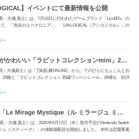
OGICAL】イベントにて最新情報を公開
儀 真士）は、7月18日に行われたゲームブランド「LicoBiTs」の
tion-」にて、「泡沫のユークロニア」、「UN:LOGICAL（アンロジカル）」の
リー
【刀剣乱舞ONLINE】ミニサイズがかわいい「ラビットコレクションmini」20種と「ラビットコレクション 刺繍ワッペンシール」28種が、好評につき再受注決定！
：大儀真士）は『刀剣乱舞ONLINE』から、てのひらにちょこんとお
」20種と「ラビットコレクション 刺繍ワッペンシール」28種を、好評
リー
Nintendo Switch用ゲームソフト「Le Mirage Mystique（ル ミラージュ ミスティーク）」体験版配信開始！
真士）は、2026年9月17日（木）発売予定のNintendo Switch
ル ミラージュ ミスティーク）」の体験版配信を開始しました。 本作は恋愛要素