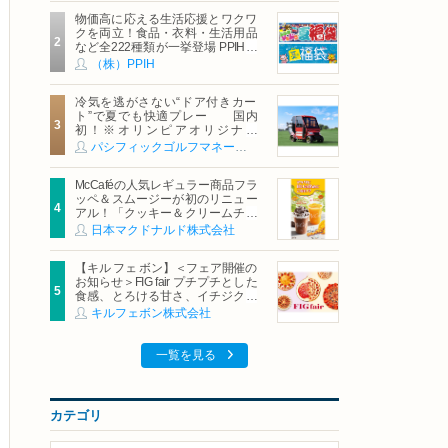
物価高に応える生活応援とワクワ
クを両立！食品・衣料・生活用品
など全222種類が一挙登場 PPIHグ
ループ「夏福袋」＆セール 8月6日
（株）PPIH
(木)より順次スタート
冷気を逃がさない“ドア付きカー
ト”で夏でも快適プレー 国内
初！※オリンピアオリジナル
「AirCon Cart（エアコンカー
パシフィックゴルフマネージメント株式会社
ト）」導入 | ＰＧＭ
McCaféの人気レギュラー商品フラ
ッペ＆スムージーが初のリニュー
アル！「クッキー＆クリームチョ
コフラッペ」「マンゴースムージ
日本マクドナルド株式会社
ー」8月5日（水）から販売開始
【キル フェ ボン】＜フェア開催の
お知らせ＞FIG fair プチプチとした
食感、とろける甘さ、イチジクの
魅力をたっぷりと。新作を含め、
キルフェボン株式会社
イチジク尽くしの全4種が登場8月
20日（木）スタート
一覧を見る
カテゴリ