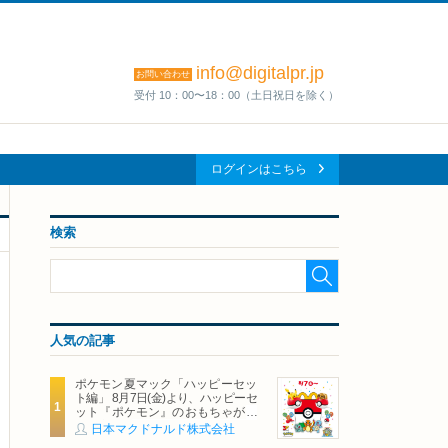
info@digitalpr.jp
お問い合わせ
受付 10：00〜18：00（土日祝日を除く）
ログインはこちら
検索
人気の記事
ポケモン夏マック「ハッピーセッ
ト編」 8月7日(金)より、ハッピーセ
ット『ポケモン』のおもちゃが期
間限定登場
日本マクドナルド株式会社