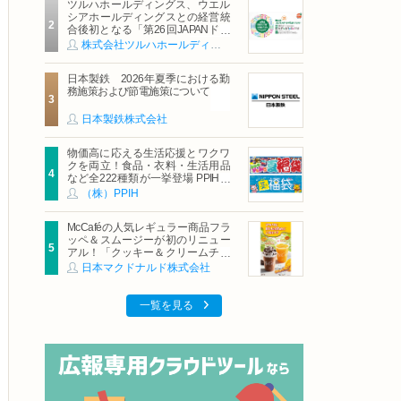
ツルハホールディングス、ウエル
シアホールディングスとの経営統
合後初となる「第26回JAPANドラ
ッグストアショー」に出展
株式会社ツルハホールディングス
日本製鉄 2026年夏季における勤
務施策および節電施策について
日本製鉄株式会社
物価高に応える生活応援とワクワ
クを両立！食品・衣料・生活用品
など全222種類が一挙登場 PPIHグ
ループ「夏福袋」＆セール 8月6日
（株）PPIH
(木)より順次スタート
McCaféの人気レギュラー商品フラ
ッペ＆スムージーが初のリニュー
アル！「クッキー＆クリームチョ
コフラッペ」「マンゴースムージ
日本マクドナルド株式会社
ー」8月5日（水）から販売開始
一覧を見る