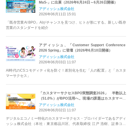
MaS-」に出展（2026年6月24日～6月26日開催）
アディッシュ株式会社
2026年06月11日 15:01
「既存営業AI BPO」AIがチャンスを見つけ、ヒトが形にする。新しい既存
営業のスタンダードを紹介
アディッシュ、「Customer Support Conference
2026 Spring」に登壇（2026年6月10日開催）
アディッシュ株式会社
2026年06月03日 11:07
AI時代のCSコモディティ化を防ぐ！差別化を生む「人の配置」と「カスタ
マーサクセス」
「カスタマーサクセスBPO実態調査2026」 半数以上
（51.0%）がBPO活用へ。現場の課題はカスタマーサ
クセス担当者の「離職率の高さ」（44.0%）と「採用
アディッシュ株式会社
難」（71.7%）
2026年06月02日 11:07
デジタルエコノミー特化のカスタマーサクセス・プロバイダーであるアディ
ッシュ株式会社（本社：東京都品川区、代表取締役 江戸 浩樹、証券コー
ド：7093、以下アディッシュ）は...