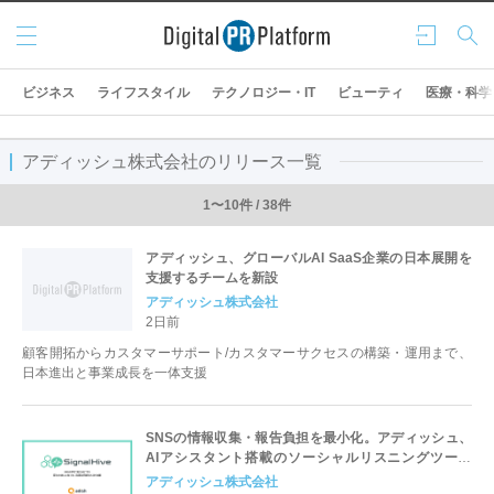
メニ
ログ
検索
ュー
イン
ビジネス
ライフスタイル
テクノロジー・IT
ビューティ
医療・科学
アディッシュ株式会社のリリース一覧
1〜10件 / 38件
アディッシュ、グローバルAI SaaS企業の日本展開を
支援するチームを新設
アディッシュ株式会社
2日前
顧客開拓からカスタマーサポート/カスタマーサクセスの構築・運用まで、
日本進出と事業成長を一体支援
SNSの情報収集・報告負担を最小化。アディッシュ、
AIアシスタント搭載のソーシャルリスニングツール
「SignalHive」を刷新
アディッシュ株式会社