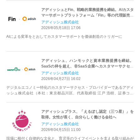
アディッシュとFin、戦略的業務提携を締結。AIカスタ
マーサポートプラットフォーム「Fin」等の代理販売な
らびに「導入」から「事業成果へ直結」させるBPaaS
アディッシュ株式会社
モデルを提供
2026年05月18日 17:06
AIによる変革をとおしてカスタマーサポートを価値創造のトリガーに
アディッシュ、ハンモックと資本業務提携を締結。
SaaSの枠を超え、非SaaS企業へカスタマーサクセス
支援を展開
アディッシュ株式会社
2026年04月27日 16:02
デジタルエコノミー特化のカスタマーサクセス・プロバイダーであるアディ
ッシュ株式会社（本社：東京都品川区、代表取締役 江戸 浩樹、証券コー
ド：7093、以下 アディッシ...
アディッシュプラス、「えるぼし認定（三つ星）」を
取得。女性が長く、自分らしく働ける会社へ
アディッシュ株式会社
2026年04月15日 11:00
現場に根付く自律的な文化と、育児等のライフイベントを支える取り組みが