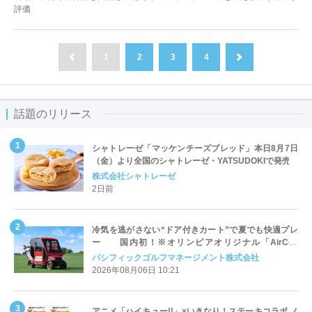
評価
1
2
3
4
前へ
次へ
話題のリリース
シャトレーゼ「マッケンチーズブレッド」本日8月7日
（金）より全国のシャトレーゼ・YATSUDOKIで発売
株式会社シャトレーゼ
2日前
冷気を逃がさない“ドア付きカート”で夏でも快適プレ
ー 国内初！※オリンピアオリジナル「AirCon
Cart（エアコンカート）」導入 | ＰＧＭ
パシフィックゴルフマネージメント株式会社
2026年08月06日 10:21
アニメ「ハイキュー!!」×いきなり！ステーキコラボ ノ