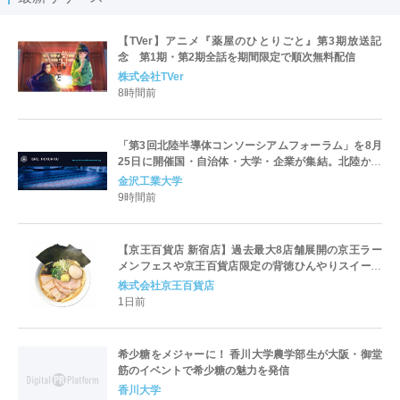
【TVer】アニメ『薬屋のひとりごと』第3期放送記
念 第1期・第2期全話を期間限定で順次無料配信
株式会社TVer
8時間前
「第3回北陸半導体コンソーシアムフォーラム」を8月
25日に開催国・自治体・大学・企業が集結。北陸から
世界に向けた半導体産業の発展とエコシステム形成を
金沢工業大学
議論
9時間前
【京王百貨店 新宿店】過去最大8店舗展開の京王ラー
メンフェスや京王百貨店限定の背徳ひんやりスイーツ
など、実演グルメが充実 過去最長21日間、計90店舗
株式会社京王百貨店
出店の 「大北海道展」
1日前
希少糖をメジャーに！ 香川大学農学部生が大阪・御堂
筋のイベントで希少糖の魅力を発信
香川大学