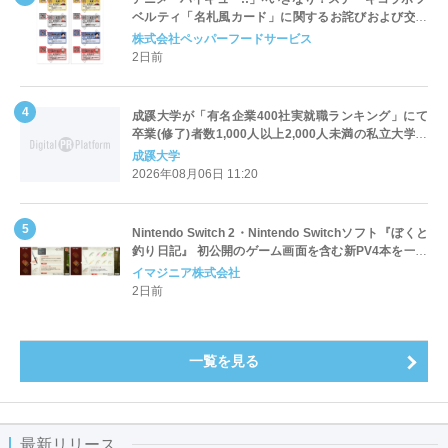
ベルティ「名札風カード」に関するお詫びおよび交換
対応についてのご案内
株式会社ペッパーフードサービス
2日前
成蹊大学が「有名企業400社実就職ランキング」にて
卒業(修了)者数1,000人以上2,000人未満の私立大学で
全国第1位を獲得！～実就職率は26.5%（前年比＋
成蹊大学
4.3pt）に伸長、東京の私立大学でも10位にランクイン
2026年08月06日 11:20
～
Nintendo Switch 2・Nintendo Switchソフト『ぼくと
釣り日記』 初公開のゲーム画面を含む新PV4本を一挙
公開！
イマジニア株式会社
2日前
一覧を見る
最新リリース