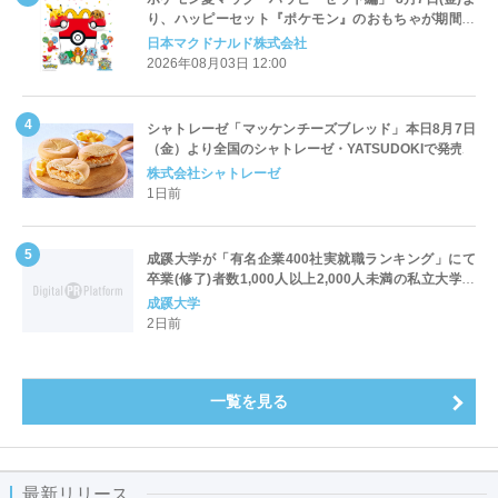
り、ハッピーセット『ポケモン』のおもちゃが期間限
定登場
日本マクドナルド株式会社
2026年08月03日 12:00
シャトレーゼ「マッケンチーズブレッド」本日8月7日
（金）より全国のシャトレーゼ・YATSUDOKIで発売
株式会社シャトレーゼ
1日前
成蹊大学が「有名企業400社実就職ランキング」にて
卒業(修了)者数1,000人以上2,000人未満の私立大学で
全国第1位を獲得！～実就職率は26.5%（前年比＋
成蹊大学
4.3pt）に伸長、東京の私立大学でも10位にランクイン
2日前
～
一覧を見る
最新リリース