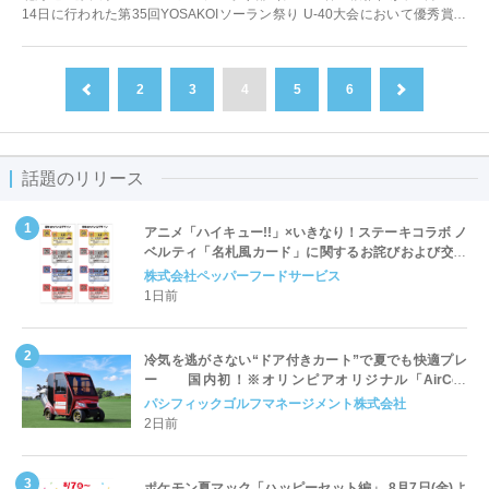
14日に行われた第35回YOSAKOIソーラン祭り U-40大会において優秀賞を
受賞。同チームは...
2
3
4
5
6
前へ
次へ
話題のリリース
アニメ「ハイキュー!!」×いきなり！ステーキコラボ ノ
ベルティ「名札風カード」に関するお詫びおよび交換
対応についてのご案内
株式会社ペッパーフードサービス
1日前
冷気を逃がさない“ドア付きカート”で夏でも快適プレ
ー 国内初！※オリンピアオリジナル「AirCon
Cart（エアコンカート）」導入 | ＰＧＭ
パシフィックゴルフマネージメント株式会社
2日前
ポケモン夏マック「ハッピーセット編」 8月7日(金)よ