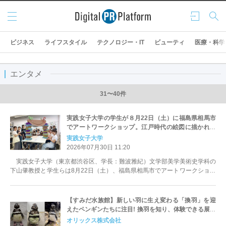
メニ
ログ
検索
ュー
イン
ビジネス
ライフスタイル
テクノロジー・IT
ビューティ
医療・科学
エンタメ
31〜40件
実践女子大学の学生が８月22日（土）に福島県相馬市
でアートワークショップ。江戸時代の絵図に描かれた
「門」をカラフルな作品に
実践女子大学
2026年07月30日 11:20
実践女子大学（東京都渋谷区、学長：難波雅紀）文学部美学美術史学科の
下山肇教授と学生らは8月22日（土）、福島県相馬市でアートワークショッ
プを実施します。最新のデジタル技...
【すみだ水族館】新しい羽に生え変わる「換羽」を迎
えたペンギンたちに注目! 換羽を知り、体験できる展示
を7月30日より実施
オリックス株式会社