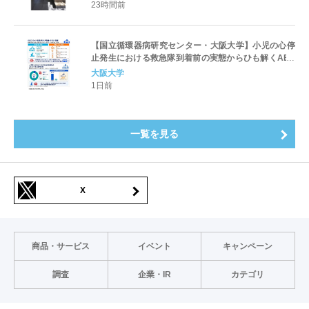
23時間前
【国立循環器病研究センター・大阪大学】小児の心停
止発生における救急隊到着前の実態からひも解くAED
パッド装着と良好な神経学的転帰との関連性
大阪大学
1日前
一覧を見る
X
商品・サービス
イベント
キャンペーン
調査
企業・IR
カテゴリ