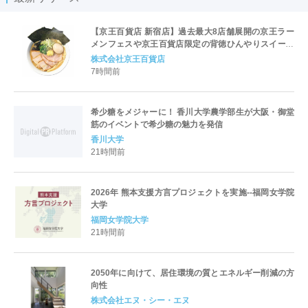
【京王百貨店 新宿店】過去最大8店舗展開の京王ラー
メンフェスや京王百貨店限定の背徳ひんやりスイーツ
など、実演グルメが充実 過去最長21日間、計90店舗
株式会社京王百貨店
出店の 「大北海道展」
7時間前
希少糖をメジャーに！ 香川大学農学部生が大阪・御堂
筋のイベントで希少糖の魅力を発信
香川大学
21時間前
2026年 熊本支援方言プロジェクトを実施--福岡女学院
大学
福岡女学院大学
21時間前
2050年に向けて、居住環境の質とエネルギー削減の方
向性
株式会社エヌ・シー・エヌ