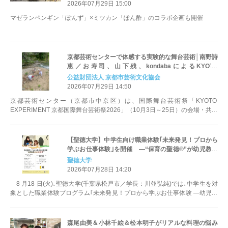
2026年07月29日 15:00
マゼランペンギン「ぽんず」×ミツカン「ぽん酢」のコラボ企画も開催
京都芸術センターで体感する実験的な舞台芸術│南野詩
恵／お寿司、山下残、kondabaによるKYOTO
EXPERIMENT
公益財団法人 京都市芸術文化協会
2026年07月29日 14:50
京都芸術センター（京都市中京区）は、国際舞台芸術祭「KYOTO
EXPERIMENT 京都国際舞台芸術祭2026」（10月3日～25日）の会場・共同
主催者として、多彩なプ...
【聖徳大学】中学生向け職業体験｢未来発見！プロから
学ぶお仕事体験｣を開催 ―“保育の聖徳®”が幼児教育
の魅力を次世代へつなぐ―
聖徳大学
2026年07月28日 14:20
8 月18 日(火)､聖徳大学(千葉県松戸市／学長：川並弘純)では､中学生を対
象とした職業体験プログラム｢未来発見！プロから学ぶお仕事体験 ―幼児教
育のヒ･ミ･ツ！―｣...
森尾由美＆小林千絵＆松本明子がリアルな料理の悩み