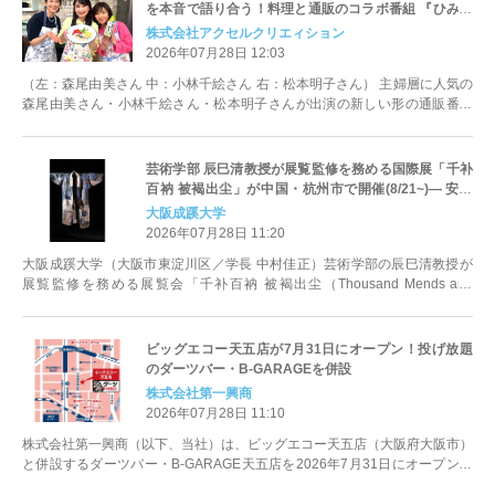
を本音で語り合う！料理と通販のコラボ番組 『ひみつ
のキッチン！』 絶賛放送中！
株式会社アクセルクリエィション
2026年07月28日 12:03
（左：森尾由美さん 中：小林千絵さん 右：松本明子さん） 主婦層に人気の
森尾由美さん・小林千絵さん・松本明子さんが出演の新しい形の通販番組
『ひみつの...
芸術学部 辰巳清教授が展覧監修を務める国際展「千补
百衲 被褐出尘」が中国・杭州市で開催(8/21~)― 安藤
忠雄氏設計の良渚文化芸術中心にて、日中の手仕事と
大阪成蹊大学
「循環の思想」を提示 ―
2026年07月28日 11:20
大阪成蹊大学（大阪市東淀川区／学長 中村佳正）芸術学部の辰巳清教授が
展覧監修を務める展覧会「千补百衲 被褐出尘（Thousand Mends and
Hundred Pa...
ビッグエコー天五店が7月31日にオープン！投げ放題
のダーツバー・B-GARAGEを併設
株式会社第一興商
2026年07月28日 11:10
株式会社第一興商（以下、当社）は、ビッグエコー天五店（大阪府大阪市）
と併設するダーツバー・B-GARAGE天五店を2026年7月31日にオープンし
ます。 大阪市北区天神...