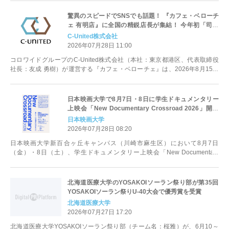
驚異のスピードでSNSでも話題！ 『カフェ・ベローチ
ェ 有明店』に全国の精鋭店長が集結！ 今年初「司令
塔」体制で夏コミケに挑む ～ 初登場「謎の黒ねこドリ
C-United株式会社
ンク」と限定グッズも販売 ～
2026年07月28日 11:00
コロワイドグループのC-United株式会社（本社：東京都港区、代表取締役
社長：友成 勇樹）が運営する『カフェ・ベローチェ』は、2026年8月15日
（土）・16日（日）に...
日本映画大学で8月7日・8日に学生ドキュメンタリー
上映会「New Documentary Crossroad 2026」開催
― ドキュメンタリー映画を学ぶ大学・映画学校が集
日本映画大学
合、トークイベントも実施
2026年07月28日 08:20
日本映画大学新百合ヶ丘キャンパス（川崎市麻生区）において8月7日
（金）・8日（土）、学生ドキュメンタリー上映会「New Documentary
Crossroad 202...
北海道医療大学のYOSAKOIソーラン祭り部が第35回
YOSAKOIソーラン祭りU-40大会で優秀賞を受賞
北海道医療大学
2026年07月27日 17:20
北海道医療大学YOSAKOIソーラン祭り部（チーム名：桜雅）が、6月10～