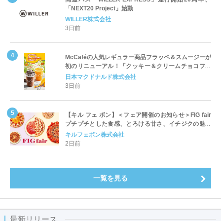
「NEXT20 Project」始動
WILLER株式会社
3日前
McCaféの人気レギュラー商品フラッペ＆スムージーが
初のリニューアル！「クッキー＆クリームチョコフラ
ッペ」「マンゴースムージー」8月5日（水）から販売
日本マクドナルド株式会社
開始
3日前
【キル フェ ボン】＜フェア開催のお知らせ＞FIG fair
プチプチとした食感、とろける甘さ、イチジクの魅力
をたっぷりと。新作を含め、イチジク尽くしの全4種が
キルフェボン株式会社
登場8月20日（木）スタート
2日前
一覧を見る
最新リリース