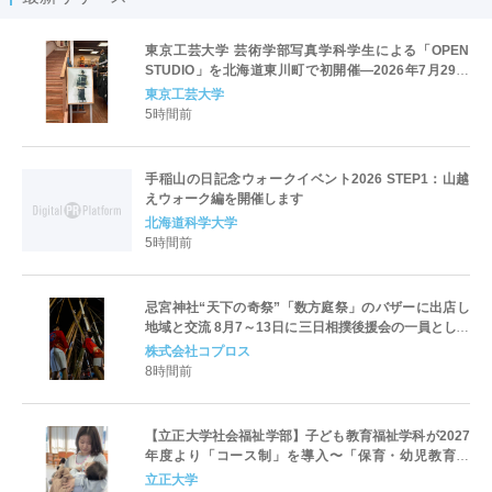
東京工芸大学 芸術学部写真学科学生による「OPEN
STUDIO」を北海道東川町で初開催―2026年7月29日
（水）から8月23日（日）―
東京工芸大学
5時間前
手稲山の日記念ウォークイベント2026 STEP1：山越
えウォーク編を開催します
北海道科学大学
5時間前
忌宮神社“天下の奇祭”「数方庭祭」のバザーに出店し
地域と交流 8月7～13日に三日相撲後援会の一員として
参加
株式会社コプロス
8時間前
【立正大学社会福祉学部】子ども教育福祉学科が2027
年度より「コース制」を導入〜「保育・幼児教育」
「初等教育」「子ども心理」の3コースを新設し、目指
立正大学