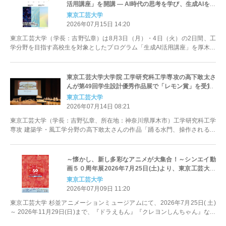
活用講座」を開講 ― AI時代の思考を学び、生成AIを使
いこなす
東京工芸大学
2026年07月15日 14:20
東京工芸大学（学長：吉野弘章）は8月3日（月）・4日（火）の2日間、工
学分野を目指す高校生を対象としたプログラム「生成AI活用講座」を厚木キ
ャンパス（所在地：神奈川県厚木...
東京工芸大学大学院 工学研究科工学専攻の高下敢太さ
んが第49回学生設計優秀作品展で「レモン賞」を受賞
東京工芸大学
2026年07月14日 08:21
東京工芸大学（学長：吉野弘章、所在地：神奈川県厚木市）工学研究科工学
専攻 建築学・風工学分野の高下敢太さんの作品「踊る水門、操作される境
界ー県境未確定地域における土木遺構...
～懐かし、新し多彩なアニメが大集合！～シンエイ動
画５０周年展2026年7月25日(土)より、東京工芸大学
杉並アニメーションミュージアムにて開催
東京工芸大学
2026年07月09日 11:20
東京工芸大学 杉並アニメーションミュージアムにて、2026年7月25日( 土)
～ 2026年11月29日(日)まで、『ドラえもん』『クレヨンしんちゃん』など
の人気アニメ...