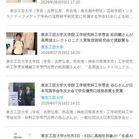
2026年08月03日 17:20
東京工芸大学（学長：吉野弘章、所在地：東京都中野区）芸術学部インタ
ラクティブメディア学科の浅野耕平研究室に所属する学生11名による研究
成果展が、2026年7月22日（水...
東京工芸大学大学院 工学研究科工学専攻 松田蘭さんが
高周波エレクトロニクス実装技術研究会で奨励賞を受
賞
東京工芸大学
2026年07月28日 14:20
東京工芸大学大学院（学長：吉野弘章、所在地：神奈川県厚木市）工学研究
科工学専攻機械工学専門分野の松田蘭さんが、「高周波エレクトロニクス実
装技術研究会 2026年度第1回公...
東京工芸大学大学院 工学研究科工学専攻 谷心さんが日
本写真学会年次大会で学生優秀口頭発表賞を受賞
東京工芸大学
2026年07月16日 14:21
東京工芸大学（学長：吉野弘章、所在地：神奈川県厚木市）工学研究科工学
専攻化学・材料工学専門分野の谷心さんが、一般社団法人日本写真学会が主
催する日本写真学会創立100周年記...
東京工芸大学が8月3日・4日に高校生対象の「生成AI