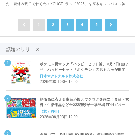
た「夏休み親子でわくわくKOUGEI ランド2026」を厚木キャンパス（神奈
川県厚木市）で開催する。こ...
1
2
3
4
5
前へ
次へ
話題のリリース
ポケモン夏マック「ハッピーセット編」 8月7日(金)よ
り、ハッピーセット『ポケモン』のおもちゃが期間限
定登場
日本マクドナルド株式会社
2026年08月03日 12:00
物価高に応える生活応援とワクワクを両立！食品・衣
料・生活用品など全222種類が一挙登場 PPIHグループ
「夏福袋」＆セール 8月6日(木)より順次スタート
（株）PPIH
2026年08月03日 12:00
高速バス「WILLER EXPRESS」運行開始20周年、