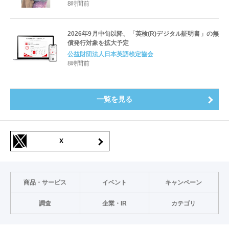
すキャリアと学びを明確化〜
8時間前
2026年9月中旬以降、「英検(R)デジタル証明書」の無
償発行対象を拡大予定
公益財団法人日本英語検定協会
8時間前
一覧を見る
X
商品・サービス
イベント
キャンペーン
調査
企業・IR
カテゴリ