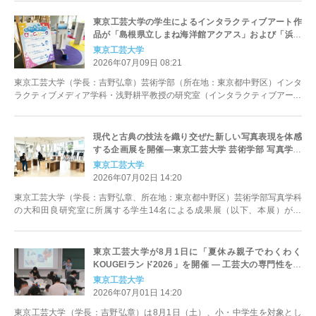
東京工芸大学の学生によるインタラクティブアート作
品が「島根県立しまね海洋館アクアス」および「浜田
市世界こども美術館」で展示中 ― 企画展はいずれも9
東京工芸大学
月27日まで開催
2026年07月09日 08:21
東京工芸大学（学長：吉野弘章）芸術学部（所在地：東京都中野区）インタ
ラクティブメディア学科・浅野耕平教授の研究室（インタラクティブアート
研究室）に所属する4年生5名が制作...
現代と古典の技法を織り交ぜた新しい写真表現を体感
する企画展を開催―東京工芸大学 芸術学部 写真学科
―
東京工芸大学
2026年07月02日 14:20
東京工芸大学（学長：吉野弘章、所在地：東京都中野区）芸術学部写真学科
の大和田良研究室に所属する学生14名による成果展（以下、本展）が、
2026年6月30日（火）から7月7...
東京工芸大学が8月1日に「夏休み親子でわくわく
KOUGEIランド2026」を開催 ― 工芸大の専門性を生
かした実験やワークショップで学ぶ「工学」のおもし
東京工芸大学
ろさ―
2026年07月01日 14:20
東京工芸大学（学長：吉野弘章）は8月1日（土）、小・中学生を対象とし