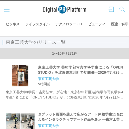
メニ
ログ
検索
ュー
イン
ビジネス
ライフスタイル
テクノロジー・IT
ビューティ
医療・科学
東京工芸大学のリリース一覧
1〜10件 / 271件
東京工芸大学 芸術学部写真学科学生による「OPEN
STUDIO」を北海道東川町で初開催―2026年7月29日
（水）から8月23日（日）―
東京工芸大学
5時間前
東京工芸大学(学長：吉野弘章、所在地：東京都中野区)芸術学部写真学科4
年生4名による「OPEN STUDIO」が、北海道東川町で2026年7月29日から
8月23日（日）ま...
タブレット画面を越えて広がるアート体験学生11名に
よるインタラクティブアート作品を展示 ―東京工芸大
学 芸術学部 インタラクティブメディア学科―
東京工芸大学