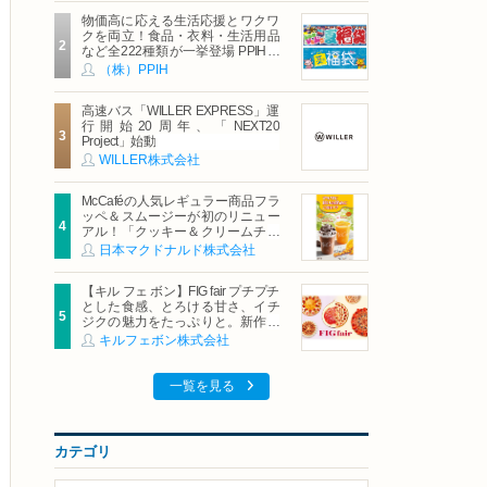
物価高に応える生活応援とワクワ
クを両立！食品・衣料・生活用品
など全222種類が一挙登場 PPIHグ
ループ「夏福袋」＆セール 8月6日
（株）PPIH
(木)より順次スタート
高速バス「WILLER EXPRESS」運
行開始20周年、「NEXT20
Project」始動
WILLER株式会社
McCaféの人気レギュラー商品フラ
ッペ＆スムージーが初のリニュー
アル！「クッキー＆クリームチョ
コフラッペ」「マンゴースムージ
日本マクドナルド株式会社
ー」8月5日（水）から販売開始
【キル フェ ボン】FIG fair プチプチ
とした食感、とろける甘さ、イチ
ジクの魅力をたっぷりと。新作を
含め、イチジク尽くしの全4種が登
キルフェボン株式会社
場8月20日（木）スタート
一覧を見る
カテゴリ