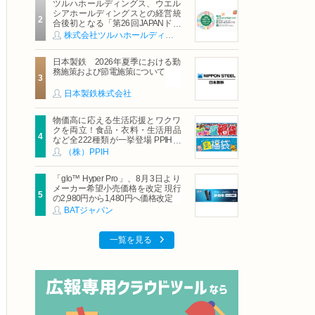
ツルハホールディングス、ウエル
シアホールディングスとの経営統
合後初となる「第26回JAPANドラ
ッグストアショー」に出展
株式会社ツルハホールディングス
日本製鉄 2026年夏季における勤
務施策および節電施策について
日本製鉄株式会社
物価高に応える生活応援とワクワ
クを両立！食品・衣料・生活用品
など全222種類が一挙登場 PPIHグ
ループ「夏福袋」＆セール 8月6日
（株）PPIH
(木)より順次スタート
「glo™ Hyper Pro」、8月3日より
メーカー希望小売価格を改定 現行
の2,980円から1,480円へ価格改定
BATジャパン
一覧を見る