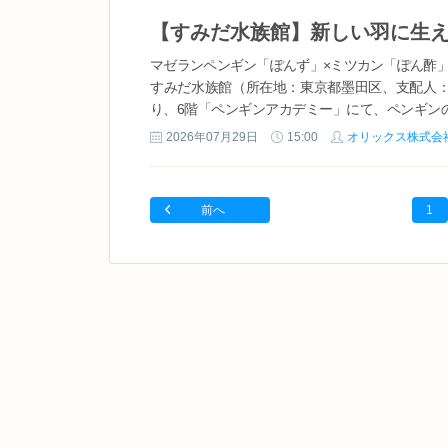
マゼランペンギン「ぽんず」×ミツカン「ぽん酢
すみだ水族館（所在地：東京都墨田区、支配人：川角
り、6階「ペンギンアカデミー」にて、ペンギン
体感できる展示や、「換羽」について詳しく紹介
2026年07月29日
15:00
オリックス株式会
せします。 マゼランペンギン「ゆず...
前へ
1