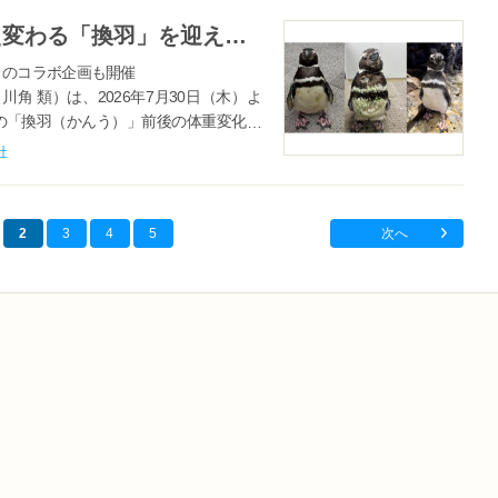
【すみだ水族館】新しい羽に生え変わる「換羽」を迎えたペンギンたちに注目! 換羽を知り、体験できる展示を7月30日より実施
」のコラボ企画も開催
 類）は、2026年7月30日（木）よ
の「換羽（かんう）」前後の体重変化を
するパネル展示を実施しますのでお知ら
社
2
3
4
5
次へ