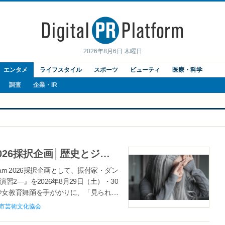
2026年8月6日 木曜日
エンタメ
ライフスタイル
スポーツ
ビューティ
医療・科学
調査
企業・IR
京都芸術センターCo-program 2026採択企画│歴史とジェンダーを読み解くダンス作品、早川葉南子『遊戯―演習2―』上演
am 2026採択企画として、振付家・ダン
2―』を2026年8月29日（土）・30
少女教育舞踊を手がかりに、「見られる
都市芸術文化協会