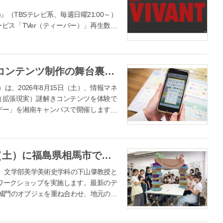
)』（TBSテレビ系、毎週日曜21:00～）
ビス「TVer（ティーバー）」再生数が
た。 TVerで配信する番組は基本的に配
学生と企業が共創したAR謎解きコンテンツ制作の舞台裏に迫る産業能率大学、「AR謎解きツアースペシャルデー」を8月15日に開催～XRコンテンツ開発企業と謎解きクリエイターが語る！ 人の心を動かす"楽しい"のつくり方～
、2026年8月15日（土）、情報マネ
（拡張現実）謎解きコンテンツを体験で
デー」を湘南キャンパスで開催します。
.
実践女子大学の学生が８月22日（土）に福島県相馬市でアートワークショップ。江戸時代の絵図に描かれた「門」をカラフルな作品に
）文学部美学美術史学科の下山肇教授と
トワークショップを実施します。最新のデ
城門のオブジェを重ね合わせ、地元の子
う試...