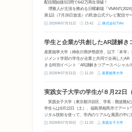
配信開始後5日間で642万再生突破！
堺雅人が主演を務める日曜劇場『VIVANT(2026
第1話（7月26日放送）の民放公式テレビ配信サー
配信開始から5日間で642万（※1）を突破しまし
2026年07月31日
15:42
株式会社TVer
信開始（地上波...
産業能率大学（神奈川県伊勢原市、以下「本学」）は
ジメント学部の学生が企業と共同で企画したAR
きる特別イベント「AR謎解きツアースペシャル
本イベントでは、学生が企画に携わったAR謎解き..
2026年07月31日
11:20
産業能率大学
実践女子大学（東京都渋谷区、学長：難波雅紀
学生らは8月22日（土）、福島県相馬市でアー
ジタル技術を使って、市内のリアルな風景の中に
供たちや市民に故郷の良さを再発見してもらおうとい
2026年07月30日
11:20
実践女子大学