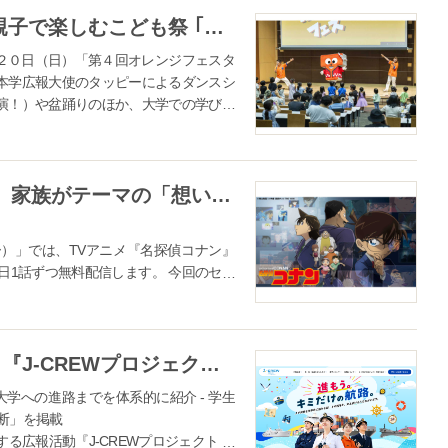
【拓殖大学】幼児～小学生対象 親子で楽しむこども祭 ｢第４回オレンジフェスタ｣を開催
月２０日（日）「第４回オレンジフェスタ
本学広報大使のタッピーによるダンスシ
演！）や盆踊りのほか、大学での学びを
て...
【TVer】アニメ『名探偵コナン』 家族がテーマの「想い紡ぐ愛の記憶！家族セレクション」全37話を毎日1話ずつ無料配信
ー）」では、TVアニメ『名探偵コナン』
日1話ずつ無料配信します。 今回のセレ
名探偵コナン』の原作者・青山剛昌先生
「進もう。キミだけの航路。」 『J-CREWプロジェクト ～やっぱり海が好き～』公式サイトをリニューアル
学への進路までを体系的に紹介 - 学生
断」を掲載
広報活動『J-CREWプロジェクト ～