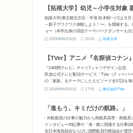
拓殖大学(東京都文京区・学長 鈴木昭一)では９
～親子でワクワク体験しよう！〜」を開催する。
ョー（本学出身の現役テーマパークダンサーも出
幼児・小学生向けにアレンジした企画ブースも用意し
2026年08月02日
20:20
拓殖大学
『24時間テレビ』チャリTシャツデザイン記念
民放公式テレビ配信サービス「TVer（ティーバ
の「家族」をテーマにしたエピソード全37話を毎
クションは、今年テレビ放送30周年を迎えた『
2026年08月01日
17:01
株式会社TVer
が、8月29日（土）・30日（日）放送の...
- 外航船員の仕事の魅力から商船系高専・商船系大
インタビュー29記事や「海・船に関連する仕事診
全日本海員組合ならびに国際船員労務協会が運営する