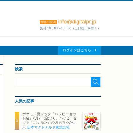
info@digitalpr.jp
お問い合わせ
受付 10：00〜18：00（土日祝日を除く）
ログインはこちら
検索
人気の記事
ポケモン夏マック「ハッピーセッ
ト編」 8月7日(金)より、ハッピーセ
ット『ポケモン』のおもちゃが期
間限定登場
日本マクドナルド株式会社