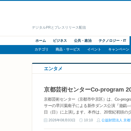
デジタルPRとプレスリリース配信
ホーム
ビジネス
公共・政治
テクノロジー・IT
カテゴリ
商品・サービス
イベント
キャンペーン
エンタメ
京都芸術センター（京都市中京区）は、Co-progr
サーの早川葉南子による新作ダンス公演『遊戯―演習
日（日）に上演します。本作は、20世紀初頭の
身体」とその主体性を問い直す作品...
2026年08月03日
10:10
公益財団法人 京