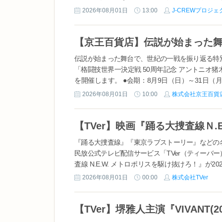
やっぱり海が好き～』は、2026年8月1日（土
2026年08月01日
13:00
J-CREWプロジ
本プロジェクトは、船員職業の魅力を広く伝え、
とを目的にしています。 ...
伝説が始まった舞台で、世紀の一戦を振り返る特
「格闘技世界一決定戦 50周年記念 アントニオ猪木
を開催します。 ●会期：8月9日（日）～31日（月
館３階 アートロビー ●観覧時間：10時～20時 〈初
2026年08月01日
10:00
株式会社京王百貨
『踊る大捜査線』『東京ラブストーリー』などの
民放公式テレビ配信サービス「TVer（ティーバ
査線 N.E.W. メトロポリスを駆け抜けろ！』が2
記念して、8月1日（土）からドラマ『踊る大捜
2026年08月01日
00:00
株式会社TVer
を順次配信します。TVerはすべて無...