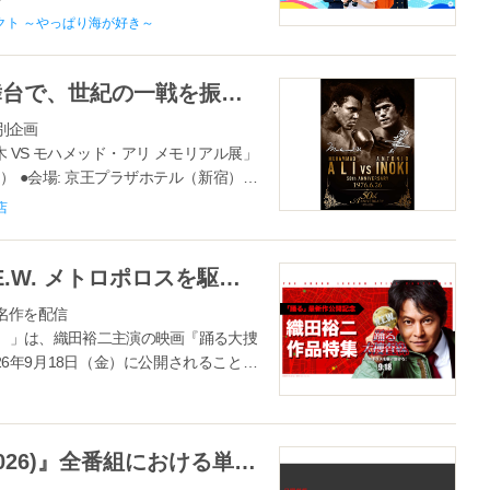
）、公式サイトをリニューアルしました。
ェクト ～やっぱり海が好き～
外航日本人船員の人材確保を支援するこ
【京王百貨店】伝説が始まった舞台で、世紀の一戦を振り返る特別企画「格闘技世界一決定戦 50周年記念 アントニオ猪木 VS モハメッド・アリ メモリアル展」を開催します
別企画
 VS モハメッド・アリ メモリアル展」
） ●会場: 京王プラザホテル（新宿）本
日は12時開場〉〈最終日は15時閉場...
店
【TVer】映画『踊る大捜査線Ｎ.E.W. メトロポロスを駆け抜けろ！』公開記念特集配信開始 織田裕二主演作品を順次無料配信
名作を配信
ー）」は、織田裕二主演の映画『踊る大捜
026年9月18日（金）に公開されることを
査線』をはじめとする織田裕二主演作品
【TVer】堺雅人主演『VIVANT(2026)』全番組における単一エピソードのTVer再生数歴代最高記録を更新