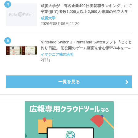
成蹊大学が「有名企業400社実就職ランキング」にて
卒業(修了)者数1,000人以上2,000人未満の私立大学で
全国第1位を獲得！～実就職率は26.5%（前年比＋
成蹊大学
4.3pt）に伸長、東京の私立大学でも10位にランクイン
2026年08月06日 11:20
～
Nintendo Switch 2・Nintendo Switchソフト『ぼくと
釣り日記』 初公開のゲーム画面を含む新PV4本を一挙
公開！
イマジニア株式会社
2日前
一覧を見る