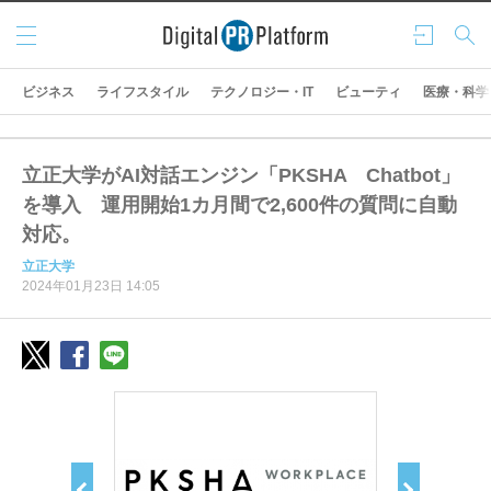
メニ
ログ
検索
ュー
イン
ビジネス
ライフスタイル
テクノロジー・IT
ビューティ
医療・科学
立正大学がAI対話エンジン「PKSHA Chatbot」
を導入 運用開始1カ月間で2,600件の質問に自動
対応。
立正大学
2024年01月23日 14:05