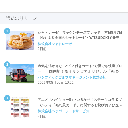
話題のリリース
シャトレーゼ「マッケンチーズブレッド」本日8月7日
（金）より全国のシャトレーゼ・YATSUDOKIで発売
株式会社シャトレーゼ
2日前
冷気を逃がさない“ドア付きカート”で夏でも快適プレ
ー 国内初！※オリンピアオリジナル「AirCon
Cart（エアコンカート）」導入 | ＰＧＭ
パシフィックゴルフマネージメント株式会社
2026年08月06日 10:21
アニメ「ハイキュー!!」×いきなり！ステーキコラボ ノ
ベルティ「名札風カード」に関するお詫びおよび交換
対応についてのご案内
株式会社ペッパーフードサービス
2日前