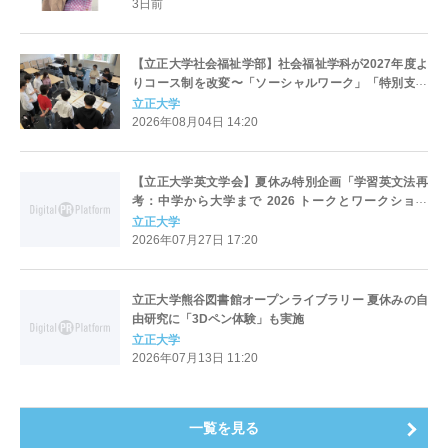
すキャリアと学びを明確化〜
3日前
【立正大学社会福祉学部】社会福祉学科が2027年度よ
りコース制を改変〜「ソーシャルワーク」「特別支援
教育」「社会デザイン」の3コースへ再編、目指すキャ
立正大学
リアと学びを明確化〜
2026年08月04日 14:20
【立正大学英文学会】夏休み特別企画「学習英文法再
考：中学から大学まで 2026 トークとワークショッ
プ」を8月17日（月）に開催
立正大学
2026年07月27日 17:20
立正大学熊谷図書館オープンライブラリー 夏休みの自
由研究に「3Dペン体験」も実施
立正大学
2026年07月13日 11:20
一覧を見る