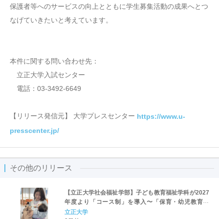
保護者等へのサービスの向上とともに学生募集活動の成果へとつ
なげていきたいと考えています。
本件に関する問い合わせ先：
立正大学入試センター
電話：03-3492-6649
【リリース発信元】 大学プレスセンター
https://www.u-
presscenter.jp/
その他のリリース
【立正大学社会福祉学部】子ども教育福祉学科が2027
年度より「コース制」を導入〜「保育・幼児教育」
「初等教育」「子ども心理」の3コースを新設し、目指
立正大学