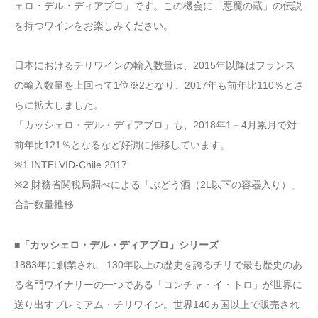
ェロ・デル・ディアブロ」です。この機会に「悪魔の蔵」の伝説
を持つワインをお楽しみください。
日本におけるチリワインの輸入数量は、2015年以降はフランス
の輸入数量を上回って1位※2となり、2017年も前年比110％とさ
らに拡大しました。
「カッシェロ・デル・ディアブロ」も、2018年1－4月累月で対
前年比121％となるなど好調に推移しています。
※1 INTELVID-Chile 2017
※2 財務省関税局調べによる「ぶどう酒（2L以下の容器入り）」
合計数量推移
■「カッシェロ・デル・ディアブロ」
シリーズ
1883年に創業され、130年以上の歴史を誇るチリで最も歴史のあ
る名門ワイナリーの一つである「コンチャ・イ・トロ」が世界に
送り出すプレミアム・チリワイン。世界140ヵ国以上で販売され