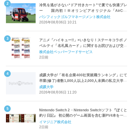
冷気を逃がさない“ドア付きカート”で夏でも快適プレ
ー 国内初！※オリンピアオリジナル「AirCon
Cart（エアコンカート）」導入 | ＰＧＭ
パシフィックゴルフマネージメント株式会社
2026年08月06日 10:21
アニメ「ハイキュー!!」×いきなり！ステーキコラボ ノ
ベルティ「名札風カード」に関するお詫びおよび交換
対応についてのご案内
株式会社ペッパーフードサービス
2日前
成蹊大学が「有名企業400社実就職ランキング」にて
卒業(修了)者数1,000人以上2,000人未満の私立大学で
全国第1位を獲得！～実就職率は26.5%（前年比＋
成蹊大学
4.3pt）に伸長、東京の私立大学でも10位にランクイン
2026年08月06日 11:20
～
Nintendo Switch 2・Nintendo Switchソフト『ぼくと
釣り日記』 初公開のゲーム画面を含む新PV4本を一挙
公開！
イマジニア株式会社
2日前