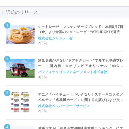
話題のリリース
シャトレーゼ「マッケンチーズブレッド」本日8月7日
（金）より全国のシャトレーゼ・YATSUDOKIで発売
株式会社シャトレーゼ
2日前
冷気を逃がさない“ドア付きカート”で夏でも快適プレ
ー 国内初！※オリンピアオリジナル「AirCon
Cart（エアコンカート）」導入 | ＰＧＭ
パシフィックゴルフマネージメント株式会社
3日前
アニメ「ハイキュー!!」×いきなり！ステーキコラボ ノ
ベルティ「名札風カード」に関するお詫びおよび交換
対応についてのご案内
株式会社ペッパーフードサービス
2日前
成蹊大学が「有名企業400社実就職ランキング」にて