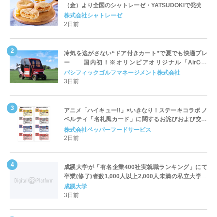
（金）より全国のシャトレーゼ・YATSUDOKIで発売
株式会社シャトレーゼ
2日前
冷気を逃がさない“ドア付きカート”で夏でも快適プレ
ー 国内初！※オリンピアオリジナル「AirCon
Cart（エアコンカート）」導入 | ＰＧＭ
パシフィックゴルフマネージメント株式会社
3日前
アニメ「ハイキュー!!」×いきなり！ステーキコラボ ノ
ベルティ「名札風カード」に関するお詫びおよび交換
対応についてのご案内
株式会社ペッパーフードサービス
2日前
成蹊大学が「有名企業400社実就職ランキング」にて
卒業(修了)者数1,000人以上2,000人未満の私立大学で
全国第1位を獲得！～実就職率は26.5%（前年比＋
成蹊大学
4.3pt）に伸長、東京の私立大学でも10位にランクイン
3日前
～