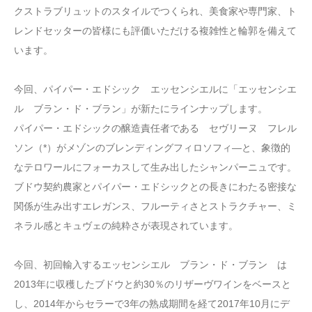
クストラブリュットのスタイルでつくられ、美食家や専門家、ト
レンドセッターの皆様にも評価いただける複雑性と輪郭を備えて
います。
今回、パイパー・エドシック エッセンシエルに「エッセンシエ
ル ブラン・ド・ブラン」が新たにラインナップします。
パイパー・エドシックの醸造責任者である セヴリーヌ フレル
ソン（*）がメゾンのブレンディングフィロソフィ―と、象徴的
なテロワールにフォーカスして生み出したシャンパーニュです。
ブドウ契約農家とパイパー・エドシックとの長きにわたる密接な
関係が生み出すエレガンス、フルーティさとストラクチャー、ミ
ネラル感とキュヴェの純粋さが表現されています。
今回、初回輸入するエッセンシエル ブラン・ド・ブラン は
2013年に収穫したブドウと約30％のリザーヴワインをベースと
し、2014年からセラーで3年の熟成期間を経て2017年10月にデ