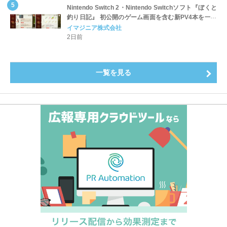
Nintendo Switch 2・Nintendo Switchソフト『ぼくと
釣り日記』 初公開のゲーム画面を含む新PV4本を一挙
公開！
イマジニア株式会社
2日前
一覧を見る