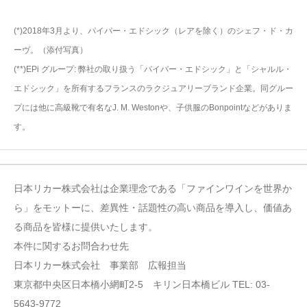
(*)2018年3月より、パイパー・エドシック（レアを除く）のシェフ・ド・カ
ーヴ。（添付写真）
(**)EPi グループ: 弊社の取り扱う「パイパー・エドシック」と「シャルル・
エドシック」を所有するフランスのラクジュアリーブランド企業。同グルー
プには他に高級靴で有名なJ. M. Westonや、子供服のBonpointなどがありま
す。
日本リカー株式会社は企業理念である「ファインワインを世界か
ら」をモットーに、差異性・話題性の高い商品を導入し、価値あ
る商品を皆様に提供いたします。
本件に関するお問合わせ先
日本リカー株式会社 事業部 広報担当
東京都中央区日本橋小網町2-5 キリン日本橋ビル TEL: 03-
5643-9772