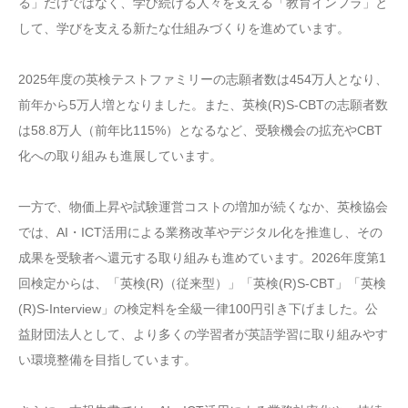
る」だけではなく、学び続ける人々を支える「教育インフラ」と
して、学びを支える新たな仕組みづくりを進めています。
2025年度の英検テストファミリーの志願者数は454万人となり、
前年から5万人増となりました。また、英検(R)S-CBTの志願者数
は58.8万人（前年比115%）となるなど、受験機会の拡充やCBT
化への取り組みも進展しています。
一方で、物価上昇や試験運営コストの増加が続くなか、英検協会
では、AI・ICT活用による業務改革やデジタル化を推進し、その
成果を受験者へ還元する取り組みも進めています。2026年度第1
回検定からは、「英検(R)（従来型）」「英検(R)S-CBT」「英検
(R)S-Interview」の検定料を全級一律100円引き下げました。公
益財団法人として、より多くの学習者が英語学習に取り組みやす
い環境整備を目指しています。