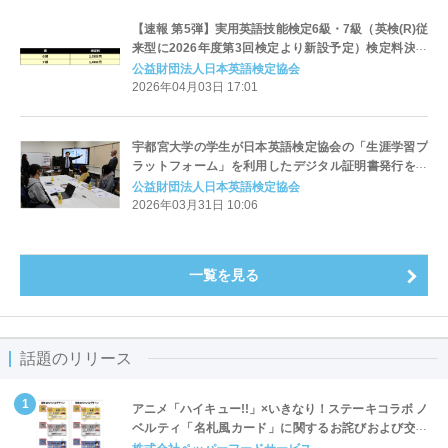
【速報 第5弾】実用英語技能検定6級・7級（英検(R)従
来型に2026年度第3回検定より新設予定）検定料決定
のお知らせ
公益財団法人日本英語検定協会
2026年04月03日 17:01
宇都宮大学の学生が日本英語検定協会の「生涯学習プ
ラットフォーム」を利用したデジタル証明書発行を体
験
公益財団法人日本英語検定協会
2026年03月31日 10:06
一覧を見る
話題のリリース
アニメ「ハイキュー!!」×いきなり！ステーキコラボ ノ
ベルティ「名札風カード」に関するお詫びおよび交換
対応についてのご案内