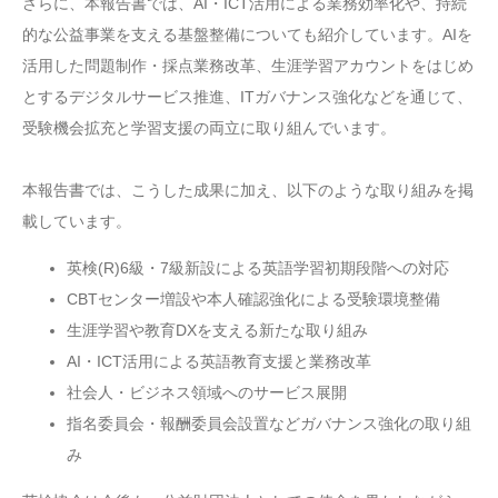
さらに、本報告書では、AI・ICT活用による業務効率化や、持続
的な公益事業を支える基盤整備についても紹介しています。AIを
活用した問題制作・採点業務改革、生涯学習アカウントをはじめ
とするデジタルサービス推進、ITガバナンス強化などを通じて、
受験機会拡充と学習支援の両立に取り組んでいます。
本報告書では、こうした成果に加え、以下のような取り組みを掲
載しています。
英検(R)6級・7級新設による英語学習初期段階への対応
CBTセンター増設や本人確認強化による受験環境整備
生涯学習や教育DXを支える新たな取り組み
AI・ICT活用による英語教育支援と業務改革
社会人・ビジネス領域へのサービス展開
指名委員会・報酬委員会設置などガバナンス強化の取り組
み