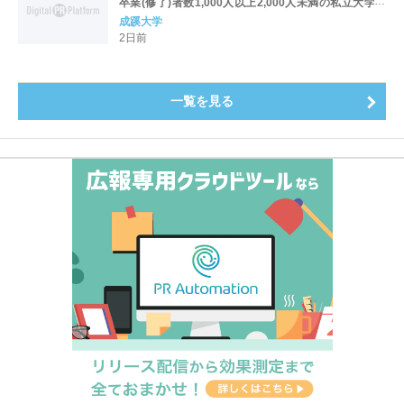
卒業(修了)者数1,000人以上2,000人未満の私立大学で
全国第1位を獲得！～実就職率は26.5%（前年比＋
成蹊大学
4.3pt）に伸長、東京の私立大学でも10位にランクイン
2日前
～
一覧を見る