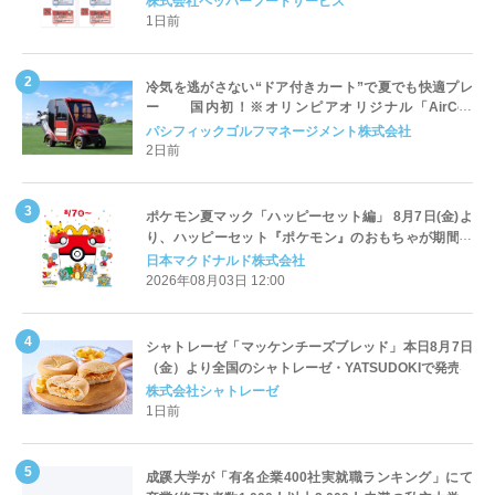
株式会社ペッパーフードサービス
1日前
冷気を逃がさない“ドア付きカート”で夏でも快適プレ
ー 国内初！※オリンピアオリジナル「AirCon
Cart（エアコンカート）」導入 | ＰＧＭ
パシフィックゴルフマネージメント株式会社
2日前
ポケモン夏マック「ハッピーセット編」 8月7日(金)よ
り、ハッピーセット『ポケモン』のおもちゃが期間限
定登場
日本マクドナルド株式会社
2026年08月03日 12:00
シャトレーゼ「マッケンチーズブレッド」本日8月7日
（金）より全国のシャトレーゼ・YATSUDOKIで発売
株式会社シャトレーゼ
1日前
成蹊大学が「有名企業400社実就職ランキング」にて