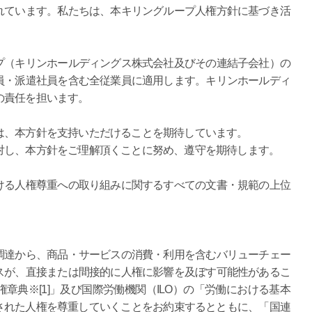
れています。私たちは、本キリングループ人権方針に基づき活
プ（キリンホールディングス株式会社及びその連結子会社）の
員・派遣社員を含む全従業員に適用します。キリンホールディ
の責任を担います。
は、本方針を支持いただけることを期待しています。
対し、本方針をご理解頂くことに努め、遵守を期待します。
ける人権尊重への取り組みに関するすべての文書・規範の上位
調達から、商品・サービスの消費・利用を含むバリューチェー
スが、直接または間接的に人権に影響を及ぼす可能性があるこ
章典※[1]」及び国際労働機関（ILO）の「労働における基本
定された人権を尊重していくことをお約束するとともに、「国連