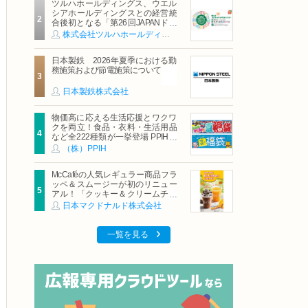
ツルハホールディングス、ウエル
シアホールディングスとの経営統
合後初となる「第26回JAPANドラ
ッグストアショー」に出展
株式会社ツルハホールディングス
日本製鉄 2026年夏季における勤
務施策および節電施策について
日本製鉄株式会社
物価高に応える生活応援とワクワ
クを両立！食品・衣料・生活用品
など全222種類が一挙登場 PPIHグ
ループ「夏福袋」＆セール 8月6日
（株）PPIH
(木)より順次スタート
McCaféの人気レギュラー商品フラ
ッペ＆スムージーが初のリニュー
アル！「クッキー＆クリームチョ
コフラッペ」「マンゴースムージ
日本マクドナルド株式会社
ー」8月5日（水）から販売開始
一覧を見る