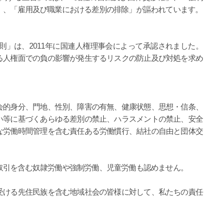
」、「雇用及び職業における差別の排除」が謳われています。
原則」は、2011年に国連人権理事会によって承認されました。
る人権面での負の影響が発生するリスクの防止及び対処を求め
会的身分、門地、性別、障害の有無、健康状態、思想・信条、
い等に基づくあらゆる差別の禁止、ハラスメントの禁止、安全
な労働時間管理を含む責任ある労働慣行、結社の自由と団体交
取引を含む奴隷労働や強制労働、児童労働も認めません。
受ける先住民族を含む地域社会の皆様に対して、私たちの責任