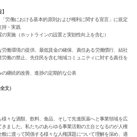
旨】
）「労働における基本的原則および権利に関する宣言」に規定
支持・実践
置の実施（ホットラインの設置と実効性向上を含む）
な労働環境の提供、最低賃金の確保、責任ある労働慣行、結社
童労働の禁止、先住民を含む地域コミュニティに対する責任を
みの継続的改善、進捗の定期的な公表
（全文）
ら様々な酒類、飲料、食品、そして先進医薬へと事業領域を広
てきました。私たちのあらゆる事業活動の土台となるのが人権
全般に渡って関係する様々な人権課題について理解を深め、適