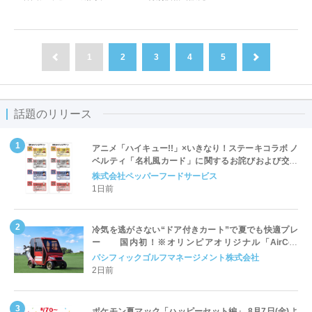
1
2
3
4
5
前へ
次へ
話題のリリース
アニメ「ハイキュー!!」×いきなり！ステーキコラボ ノ
ベルティ「名札風カード」に関するお詫びおよび交換
対応についてのご案内
株式会社ペッパーフードサービス
1日前
冷気を逃がさない“ドア付きカート”で夏でも快適プレ
ー 国内初！※オリンピアオリジナル「AirCon
Cart（エアコンカート）」導入 | ＰＧＭ
パシフィックゴルフマネージメント株式会社
2日前
ポケモン夏マック「ハッピーセット編」 8月7日(金)よ