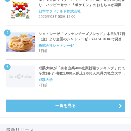
り、ハッピーセット『ポケモン』のおもちゃが期間限
定登場
日本マクドナルド株式会社
2026年08月03日 12:00
シャトレーゼ「マッケンチーズブレッド」本日8月7日
（金）より全国のシャトレーゼ・YATSUDOKIで発売
株式会社シャトレーゼ
1日前
成蹊大学が「有名企業400社実就職ランキング」にて
卒業(修了)者数1,000人以上2,000人未満の私立大学で
全国第1位を獲得！～実就職率は26.5%（前年比＋
成蹊大学
4.3pt）に伸長、東京の私立大学でも10位にランクイン
2日前
～
一覧を見る
最新リリース