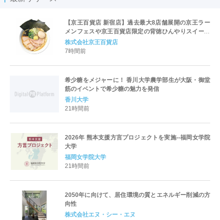
【京王百貨店 新宿店】過去最大8店舗展開の京王ラー
メンフェスや京王百貨店限定の背徳ひんやりスイーツ
など、実演グルメが充実 過去最長21日間、計90店舗
株式会社京王百貨店
出店の 「大北海道展」
7時間前
希少糖をメジャーに！ 香川大学農学部生が大阪・御堂
筋のイベントで希少糖の魅力を発信
香川大学
21時間前
2026年 熊本支援方言プロジェクトを実施--福岡女学院
大学
福岡女学院大学
21時間前
2050年に向けて、居住環境の質とエネルギー削減の方
向性
株式会社エヌ・シー・エヌ