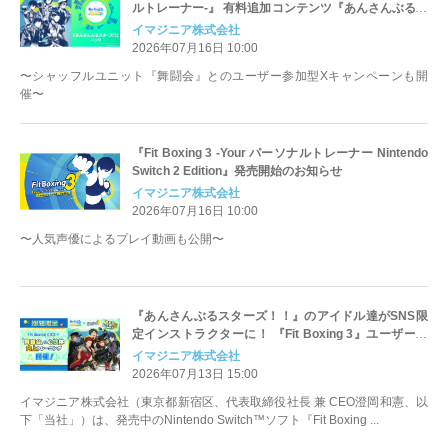
ルトレーナー-』 有料追加コンテンツ『あんさんぶるス
ターズ！！』パック配信開始のお知らせ
イマジニア株式会社
2026年07月16日 10:00
〜シャッフルユニット『舞闘会』とのユーザー参加型Xキャンペーンも開
催〜
『Fit Boxing 3 -Your パーソナルトレーナー Nintendo
Switch 2 Edition』発売開始のお知らせ
イマジニア株式会社
2026年07月16日 10:00
〜人気声優によるプレイ動画も公開〜
『あんさんぶるスターズ！！』のアイドル達がSNS限
定インストラクターに！ 『Fit Boxing 3』ユーザー参
加型Xキャンペーン「『舞闘会』の心技体向上トレーニ
イマジニア株式会社
ング」詳細公開！
2026年07月13日 15:00
イマジニア株式会社（東京都新宿区、代表取締役社長 兼 CEO澄岡和憲、以
下「当社」）は、発売中のNintendo Switch™ソフト『Fit Boxing ...