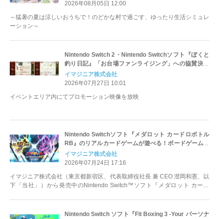
2026年08月05日 12:00
～猛暑の夏は涼しいおうちで！のどかな村で過ごす、ゆったり生活シミュレ
ーション～
Nintendo Switch 2・Nintendo Switchソフト『ぼくと
釣り日記』「お台場ファンライジング」への協賛決定
のお知らせ
イマジニア株式会社
2026年07月27日 10:01
イベントエリア内にてプロモーション映像を放映
Nintendo Switchソフト『メダロット カードロボトル
RB』のリアルカードゲームが遊べる！ボードゲームカ
フェ各店舗とのコラボ開催のお知らせ
イマジニア株式会社
2026年07月24日 17:16
イマジニア株式会社（東京都新宿区、代表取締役社長 兼 CEO 澄岡和憲、以
下「当社」）から発売中のNintendo Switch™ソフト『メダロット カード
ロ...
Nintendo Switch ソフト『Fit Boxing 3 -Your パーソナ