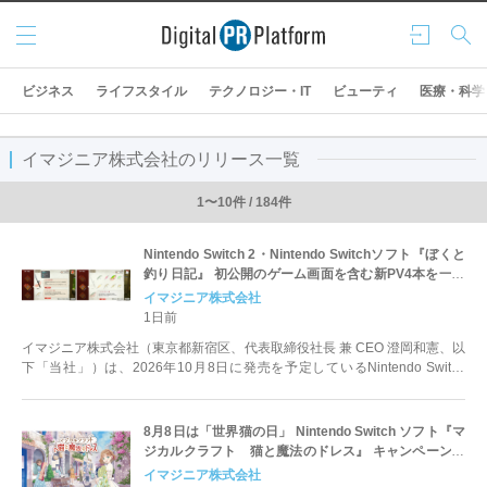
メニ
ログ
検索
ュー
イン
ビジネス
ライフスタイル
テクノロジー・IT
ビューティ
医療・科学
イマジニア株式会社のリリース一覧
1〜10件 / 184件
Nintendo Switch 2・Nintendo Switchソフト『ぼくと
釣り日記』 初公開のゲーム画面を含む新PV4本を一挙
公開！
イマジニア株式会社
1日前
イマジニア株式会社（東京都新宿区、代表取締役社長 兼 CEO 澄岡和憲、以
下「当社」）は、2026年10月8日に発売を予定しているNintendo Switch
2&tr...
8月8日は「世界猫の日」 Nintendo Switch ソフト『マ
ジカルクラフト 猫と魔法のドレス』 キャンペーン＆
期間限定セールを開催
イマジニア株式会社