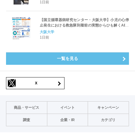
1日前
【国立循環器病研究センター・大阪大学】小児の心停
止発生における救急隊到着前の実態からひも解くAED
パッド装着と良好な神経学的転帰との関連性
大阪大学
1日前
一覧を見る
X
商品・サービス
イベント
キャンペーン
調査
企業・IR
カテゴリ