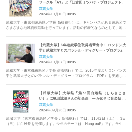
サークル「A't」と「江古田ミツバチ・プロジェクト」
武蔵大学
2024年10月10日 08:05
武蔵大学（東京都練馬区／学長 髙橋徳行）は、キャンパスがある練馬区で
さまざまな地域貢献活動を行っています。活動の代表的なものとして、地域
に根差した活動を行っているボラ...
【武蔵大学】6年連続学位取得者輩出中！ ロンドン大
学と武蔵大学とのパラレル・ディグリー・プログラム
武蔵大学
2024年10月07日 08:05
武蔵大学（東京都練馬区／学長 髙橋徳行）では、2015年度よりロンドン大
学と武蔵大学とのパラレル・ディグリー・プログラム（PDP）を実施して
います。PDPは、武蔵大学...
【武蔵大学】大学祭「第72回白雉祭（しらきじさ
い）」に亀田誠治さんの初企画 ― かめきじ音楽祭 11
月2日（土）開催 ―
武蔵大学
2024年09月26日 08:05
武蔵大学（東京都練馬区／学長：髙橋徳行）では、11月2日（土）、3日
（日）に白雉祭を開催します。今年のテーマは「Hang out!」です。学生は
もちろん、子どもから大...