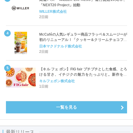
「NEXT20 Project」始動
WILLER株式会社
2日前
McCaféの人気レギュラー商品フラッペ＆スムージーが
初のリニューアル！「クッキー＆クリームチョコフラ
ッペ」「マンゴースムージー」8月5日（水）から販売
日本マクドナルド株式会社
開始
2日前
【キル フェ ボン】FIG fair プチプチとした食感、とろ
ける甘さ、イチジクの魅力をたっぷりと。新作を含
め、イチジク尽くしの全4種が登場8月20日（木）スタ
キルフェボン株式会社
ート
1日前
一覧を見る
最新リリース