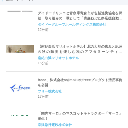
ダイドードリンコと青森県青森市が包括連携協定を締
結 取り組みの一環として「青森ねぶた祭応援自動販
売機」の展開を開始
ダイドーグループホールディングス株式会社
12分前
【南紀白浜マリオットホテル】北の大地の恵みと紀州
の秋の味覚を楽しむ秋のアフタヌーンティー
「Harvest Voyage Afternoon Tea ～北海道と和歌山
南紀白浜マリオットホテル
県が織りなす秋の味わい～」を発売
16分前
freee、株式会社nojimokuのfreeeプロダクト活用事例
を公開
フリー株式会社
17分前
「関内マーロ」のマスコットキャラクター「マーロ」
誕生！
京浜急行電鉄株式会社