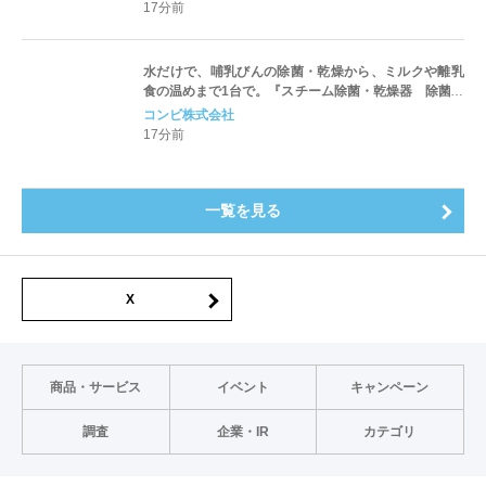
17分前
水だけで、哺乳びんの除菌・乾燥から、ミルクや離乳
食の温めまで1台で。『スチーム除菌・乾燥器 除菌じ
ょーず』
コンビ株式会社
17分前
一覧を見る
X
商品・サービス
イベント
キャンペーン
調査
企業・IR
カテゴリ