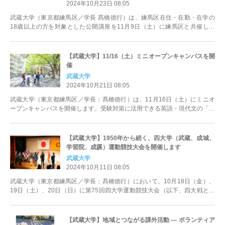
2024年10月23日 08:05
武蔵大学（東京都練馬区／学長 髙橋徳行）は、練馬区在住・在勤・在学の
18歳以上の方を対象とした公開講座を11月9日（土）に練馬区と共催しま
す。ハワイへの外国からの観光...
【武蔵大学】11/16（土）ミニオープンキャンパスを開
催
武蔵大学
2024年10月21日 08:05
武蔵大学（東京都練馬区／学長：髙橋徳行）は、11月16日（土）にミニオ
ープンキャンパスを開催します。受験対策に活用できる英語・現代文の「過
去問解説」や、大学の学びをい...
【武蔵大学】1950年から続く、四大学（武蔵、成城、
学習院、成蹊）運動競技大会を開催します
武蔵大学
2024年10月11日 08:05
武蔵大学（東京都練馬区／学長：髙橋徳行）において、10月18日（金）、
19日（土）、20日（日）に第75回四大学運動競技大会（以下、四大戦とい
う。）を開催します。四大...
【武蔵大学】地域とつながる課外活動 ― ボランティア