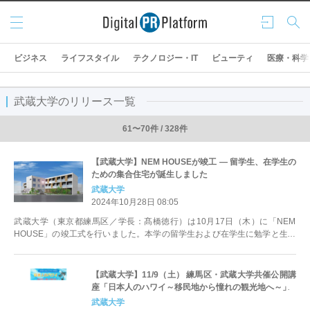
メニ
ログ
検索
ュー
イン
ビジネス
ライフスタイル
テクノロジー・IT
ビューティ
医療・科学
武蔵大学のリリース一覧
61〜70件 / 328件
【武蔵大学】NEM HOUSEが竣工 ― 留学生、在学生の
ための集合住宅が誕生しました
武蔵大学
2024年10月28日 08:05
武蔵大学（東京都練馬区／学長：髙橋徳行）は10月17日（木）に「NEM
HOUSE」の竣工式を行いました。本学の留学生および在学生に勉学と生活
のための良好な環境を提供...
【武蔵大学】11/9（土） 練馬区・武蔵大学共催公開講
座「日本人のハワイ～移民地から憧れの観光地へ～」
武蔵大学