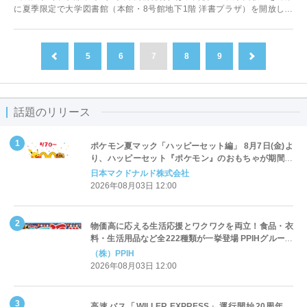
に夏季限定で大学図書館（本館・8号館地下1階 洋書プラザ）を開放しま
す。期間中は本館内に入試コーナ...
5
6
7
8
9
前へ
次へ
話題のリリース
ポケモン夏マック「ハッピーセット編」 8月7日(金)よ
り、ハッピーセット『ポケモン』のおもちゃが期間限
定登場
日本マクドナルド株式会社
2026年08月03日 12:00
物価高に応える生活応援とワクワクを両立！食品・衣
料・生活用品など全222種類が一挙登場 PPIHグループ
「夏福袋」＆セール 8月6日(木)より順次スタート
（株）PPIH
2026年08月03日 12:00
高速バス「WILLER EXPRESS」運行開始20周年、