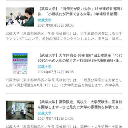
【武蔵大学】「面倒見が良い大学」15年連続首都圏1
位、「小規模だが評価できる大学」8年連続首都圏1位
ほか ― 伝統のゼミ教育が高い評価を得て、今年も多数
武蔵大学
のランクイン！―
2024年09月03日 08:05
武蔵大学（東京都練馬区／学長 髙橋徳行）は、大学通信の調査による大学
ランキング*において、多数の項目にランクインしました。本学は、日本初
の私立七年制高等学校である旧制...
【武蔵大学】大学同窓会 共催 第67回土曜講座「40代
50代からの人生の変え方～TSUBASA代表取締役×庄司
教授×ちょんまげ隊長～」
武蔵大学
2024年07月24日 08:05
武蔵大学（東京都練馬区／学長 髙橋徳行）は、一般及び同窓生を対象とし
た第67回土曜講座を8月31日（土）に大学同窓会と共催します。本学卒業生
である角田寛和氏、岩本義弘...
【武蔵大学】夏季限定、高校生・大学受験生に図書館
を開放します―ひと足先に大学の雰囲気を体験できる
チャンス―
武蔵大学
2024年07月19日 14:05
武蔵大学（東京都練馬区／学長 高橋徳行）は、高校生・大学受験生を対象