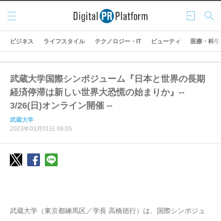
メニ
ログ
検索
ュー
イン
ビジネス
ライフスタイル
テクノロジー・IT
ビューティ
医療・科学
武蔵大学国際シンポジューム『日本と世界の長期
経済停滞は新しい世界大恐慌の始まりか』--
3/26(日)オンライン開催 --
武蔵大学
2023年03月01日 08:05
武蔵大学（東京都練馬区／学長 高橋徳行）は、国際シンポジュ