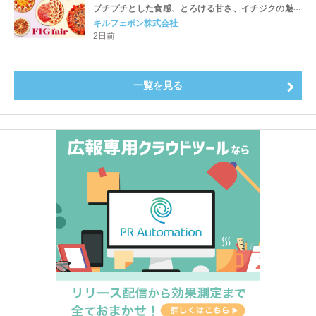
プチプチとした食感、とろける甘さ、イチジクの魅力
をたっぷりと。新作を含め、イチジク尽くしの全4種が
キルフェボン株式会社
登場8月20日（木）スタート
2日前
一覧を見る