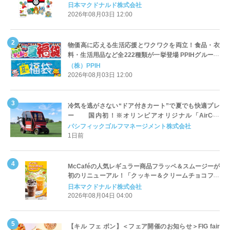
定登場
日本マクドナルド株式会社
2026年08月03日 12:00
物価高に応える生活応援とワクワクを両立！食品・衣
料・生活用品など全222種類が一挙登場 PPIHグループ
「夏福袋」＆セール 8月6日(木)より順次スタート
（株）PPIH
2026年08月03日 12:00
冷気を逃がさない“ドア付きカート”で夏でも快適プレ
ー 国内初！※オリンピアオリジナル「AirCon
Cart（エアコンカート）」導入 | ＰＧＭ
パシフィックゴルフマネージメント株式会社
1日前
McCaféの人気レギュラー商品フラッペ＆スムージーが
初のリニューアル！「クッキー＆クリームチョコフラ
ッペ」「マンゴースムージー」8月5日（水）から販売
日本マクドナルド株式会社
開始
2026年08月04日 04:00
【キル フェ ボン】＜フェア開催のお知らせ＞FIG fair