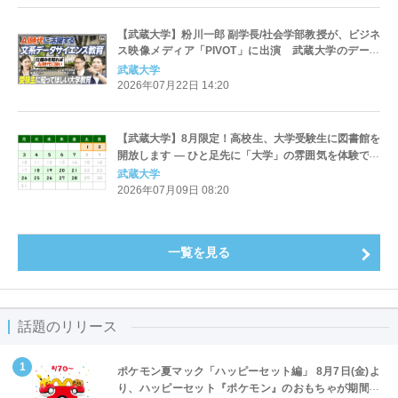
【武蔵大学】粉川一郎 副学長/社会学部教授が、ビジネ
ス映像メディア「PIVOT」に出演 武蔵大学のデータ
サイエンス教育について紹介しています
武蔵大学
2026年07月22日 14:20
【武蔵大学】8月限定！高校生、大学受験生に図書館を
開放します — ひと足先に「大学」の雰囲気を体験でき
るチャンス —
武蔵大学
2026年07月09日 08:20
一覧を見る
話題のリリース
ポケモン夏マック「ハッピーセット編」 8月7日(金)よ
り、ハッピーセット『ポケモン』のおもちゃが期間限