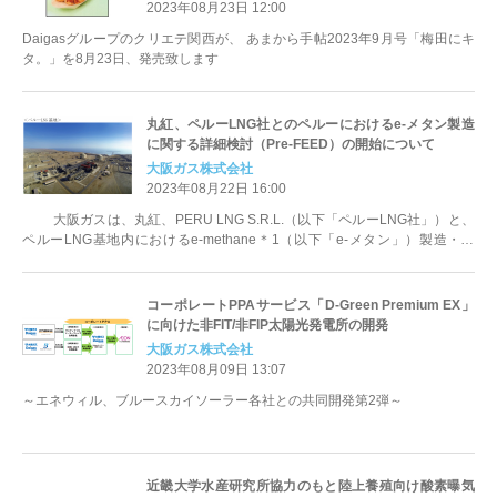
2023年08月23日 12:00
Daigasグループのクリエテ関西が、 あまから手帖2023年9月号「梅田にキ
タ。」を8月23日、発売致します
丸紅、ペルーLNG社とのペルーにおけるe-メタン製造
に関する詳細検討（Pre-FEED）の開始について
大阪ガス株式会社
2023年08月22日 16:00
大阪ガスは、丸紅、PERU LNG S.R.L.（以下「ペルーLNG社」）と、
ペルーLNG基地内におけるe-methane＊1（以下「e-メタン」）製造・液
化、日...
コーポレートPPAサービス「D-Green Premium EX」
に向けた非FIT/非FIP太陽光発電所の開発
大阪ガス株式会社
2023年08月09日 13:07
～エネウィル、ブルースカイソーラー各社との共同開発第2弾～
近畿大学水産研究所協力のもと陸上養殖向け酸素曝気