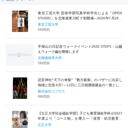
東京工芸大学 芸術学部写真学科学生による「OPEN
STUDIO」を北海道東川町で初開催―2026年7月29日
（水）から8月23日（日）―
東京工芸大学
5時間前
手稲山の日記念ウォークイベント2026 STEP1：山越
えウォーク編を開催します
北海道科学大学
5時間前
忌宮神社“天下の奇祭”「数方庭祭」のバザーに出店し
地域と交流 8月7～13日に三日相撲後援会の一員として
参加
株式会社コプロス
8時間前
【立正大学社会福祉学部】子ども教育福祉学科が2027
年度より「コース制」を導入〜「保育・幼児教育」
「初等教育」「子ども心理」の3コースを新設し、目指
立正大学