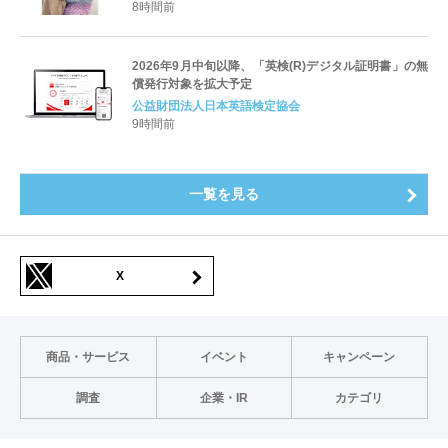
すキャリアと学びを明確化〜
8時間前
2026年9月中旬以降、「英検(R)デジタル証明書」の無
償発行対象を拡大予定
公益財団法人日本英語検定協会
9時間前
一覧を見る
X
商品・サービス
イベント
キャンペーン
調査
企業・IR
カテゴリ