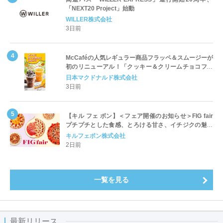
「NEXT20 Project」始動
WILLER株式会社
3日前
McCaféの人気レギュラー商品フラッペ＆スムージーが
初のリニューアル！「クッキー＆クリームチョコフラ
ッペ」「マンゴースムージー」8月5日（水）から販売
日本マクドナルド株式会社
開始
3日前
【キル フェ ボン】＜フェア開催のお知らせ＞FIG fair
プチプチとした食感、とろける甘さ、イチジクの魅力
をたっぷりと。新作を含め、イチジク尽くしの全4種が
キルフェボン株式会社
登場8月20日（木）スタート
2日前
一覧を見る
最新リリース