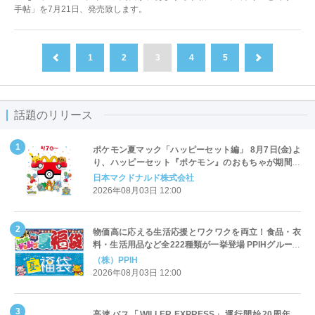
手帖」を7月21日、発売致します。
1
2
3
4
5
前へ
次へ
話題のリリース
ポケモン夏マック「ハッピーセット編」 8月7日(金)よ
り、ハッピーセット『ポケモン』のおもちゃが期間限
定登場
日本マクドナルド株式会社
2026年08月03日 12:00
物価高に応える生活応援とワクワクを両立！食品・衣
料・生活用品など全222種類が一挙登場 PPIHグループ
「夏福袋」＆セール 8月6日(木)より順次スタート
（株）PPIH
2026年08月03日 12:00
高速バス「WILLER EXPRESS」運行開始20周年、