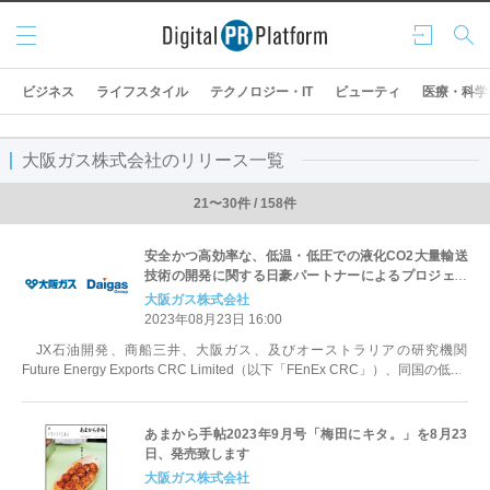
メニ
ログ
検索
ュー
イン
ビジネス
ライフスタイル
テクノロジー・IT
ビューティ
医療・科学
大阪ガス株式会社のリリース一覧
21〜30件 / 158件
安全かつ高効率な、低温・低圧での液化CO2大量輸送
技術の開発に関する日豪パートナーによるプロジェク
ト契約の締結について
大阪ガス株式会社
2023年08月23日 16:00
JX石油開発、商船三井、大阪ガス、及びオーストラリアの研究機関
Future Energy Exports CRC Limited（以下「FEnEx CRC」）、同国の低...
あまから手帖2023年9月号「梅田にキタ。」を8月23
日、発売致します
大阪ガス株式会社