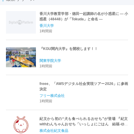
香川大学教育学部・徳田一起講師の名が小惑星に ― 小
惑星（48448）が「Tokuda」と命名 ―
香川大学
1時間前
『KGU関内大学』を開校します！！
関東学院大学
1時間前
freee、「AWSデジタル社会実現ツアー2026」に参画
決定
フリー株式会社
1時間前
紀文から初の“犬も食べられるおせち”が登場 『紀文
withわんちゃんおせち「いっしょにごはん 結福-ゆい
ふく-」』
株式会社紀文食品