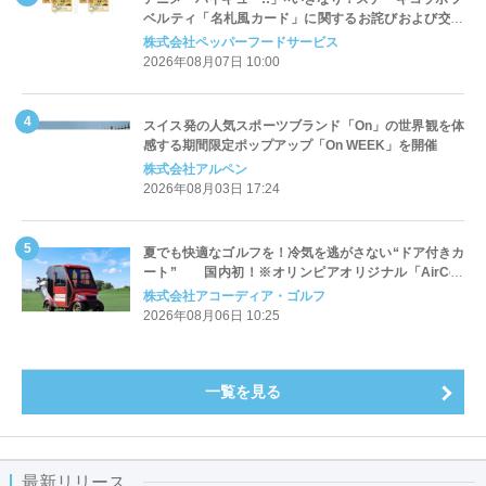
ベルティ「名札風カード」に関するお詫びおよび交換
対応についてのご案内
株式会社ペッパーフードサービス
2026年08月07日 10:00
スイス発の人気スポーツブランド「On」の世界観を体
感する期間限定ポップアップ「On WEEK」を開催
株式会社アルペン
2026年08月03日 17:24
夏でも快適なゴルフを！冷気を逃がさない“ドア付きカ
ート” 国内初！※オリンピアオリジナル「AirCon
Cart（エアコンカート）」導入 | アコーディア・ゴ
株式会社アコーディア・ゴルフ
ルフ
2026年08月06日 10:25
一覧を見る
最新リリース