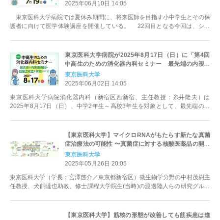
2025年06月10日 14:05
東京医科大学病院では夏休み期間に、将来医師を目指す小中学生とその保
護者に向けて医学体験講座を開催している。 22回目となる今回は、シミ
ュレータを使った心臓音や呼吸...
東京医科大学病院が2025年8月17日（日）に「第4回
中高生のための消化器内科セミナー 最先端の内視鏡
機器や超音波検査を体験しよう！」を開催
東京医科大学
2025年06月02日 14:05
東京医科大学病院消化器内科（新宿区西新宿、主任教授：糸井隆夫）は
2025年8月17日（日）、中学2年生～高校3年生を対象として、最先端の内
視鏡機器や超音波検査を体験で...
【東京医科大学】マイクロRNAがもたらす新たな真菌
症治療法の可能性 〜真菌症に対する核酸医薬品の開発
推進と治療への応用に期待〜
東京医科大学
2025年05月26日 20:05
東京医科大学（学長：宮澤啓介／東京都新宿区）微生物学分野の中村茂樹主
任教授、犬飼達也助教、修士課程大学院生(当時)の渡邊陸人らの研究グルー
プは、ヒトが元来保有するマイ...
【東京医科大学】筋核の形態が改善しても筋疾患は進