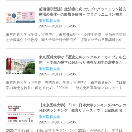
前頭側頭型認知症治療に向けたプログラニュリン補充
療法の生体への影響を解明～ プログラニュリン補充療
法の安全性向上への応用に期待～
東京医科大学
2025年04月14日 14:05
東京医科大学（学長：宮澤啓介／東京都新宿区）薬理学分野 草苅伸也講師
と金蔵孝介主任教授、同大学医学総合研究所 須藤カツ子非常勤講師らの研
究グループは、神経保護因子とし...
東京医科大学が「歴史史料デジタルアーカイブ」を公
開 ～学生が建学に関わった稀有な創学の歴史をたど
る
東京医科大学
2025年04月11日 14:05
東京医科大学（理事長：矢﨑義雄、学長：宮澤啓介／東京都新宿区）では創
学の歴史を後世に伝えるため、2024年に「歴史史料室準備プロジェクト」
を立ち上げました。そのプロジ...
【東京医科大学】「THE 日本大学ランキング2025」の
分野別ランキング「教育リソース」で、２回連続 私立
大学１位を獲得
東京医科大学
2025年04月07日 14:05
2025年4月3日に「THE 日本大学ランキング 2025」が発表され、本学は、