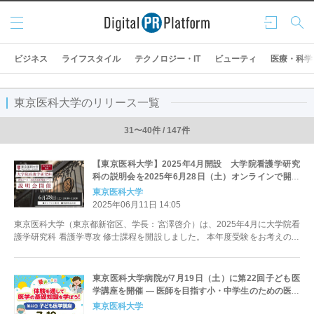
メニ
ログ
検索
ュー
イン
ビジネス
ライフスタイル
テクノロジー・IT
ビューティ
医療・科学
東京医科大学のリリース一覧
31〜40件 / 147件
【東京医科大学】2025年4月開設 大学院看護学研究
科の説明会を2025年6月28日（土）オンラインで開催
（事前申込み制）
東京医科大学
2025年06月11日 14:05
東京医科大学（東京都新宿区、学長：宮澤啓介）は、2025年4月に大学院看
護学研究科 看護学専攻 修士課程を開設しました。 本年度受験をお考えの方
のみならず、大学院にご...
東京医科大学病院が7月19日（土）に第22回子ども医
学講座を開催 ― 医師を目指す小・中学生のための医学
体験講座＜申込締切 6月25日(水)＞
東京医科大学