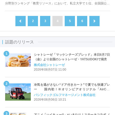
分野別ランキング「教育リソース」において、私立大学で１位、全国国公私
立大学で5位（前回...
2
3
4
5
6
前へ
次へ
話題のリリース
シャトレーゼ「マッケンチーズブレッド」本日8月7日
（金）より全国のシャトレーゼ・YATSUDOKIで発売
株式会社シャトレーゼ
2026年08月07日 11:00
冷気を逃がさない“ドア付きカート”で夏でも快適プレ
ー 国内初！※オリンピアオリジナル「AirCon
Cart（エアコンカート）」導入 | ＰＧＭ
パシフィックゴルフマネージメント株式会社
2026年08月06日 10:21
アニメ「ハイキュー!!」×いきなり！ステーキコラボ ノ