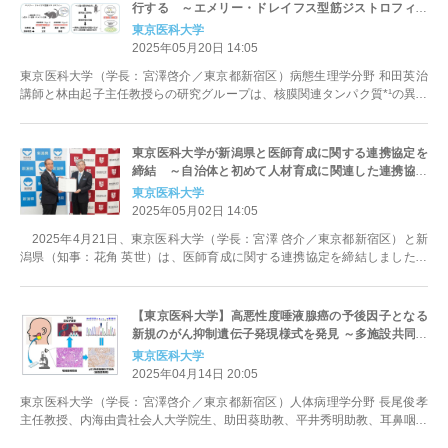
行する ～エメリー・ドレイフス型筋ジストロフィー
病態メカニズム解明への新展開～
東京医科大学
2025年05月20日 14:05
東京医科大学（学長：宮澤啓介／東京都新宿区）病態生理学分野 和田英治
講師と林由起子主任教授らの研究グループは、核膜関連タンパク質*¹の異常
によって起こる筋核の変形や筋...
東京医科大学が新潟県と医師育成に関する連携協定を
締結 ～自治体と初めて人材育成に関連した連携協定
を締結～
東京医科大学
2025年05月02日 14:05
2025年4月21日、東京医科大学（学長：宮澤 啓介／東京都新宿区）と新
潟県（知事：花角 英世）は、医師育成に関する連携協定を締結しました。
この協定は双方が緊密...
【東京医科大学】高悪性度唾液腺癌の予後因子となる
新規のがん抑制遺伝子発現様式を発見 ～多施設共同研
究によるp53タンパク細胞質発現パターンとTP53遺伝
東京医科大学
子変異の相関を解明～
2025年04月14日 20:05
東京医科大学（学長：宮澤啓介／東京都新宿区）人体病理学分野 長尾俊孝
主任教授、内海由貴社会人大学院生、助田葵助教、平井秀明助教、耳鼻咽喉
科・頭頸部外科分野 塚原清彰主...