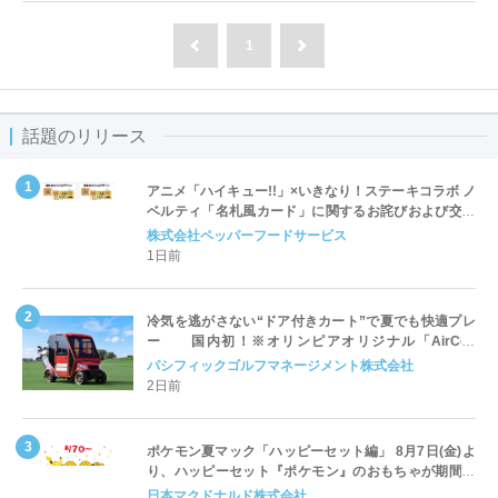
1
前へ
次へ
話題のリリース
アニメ「ハイキュー!!」×いきなり！ステーキコラボ ノ
ベルティ「名札風カード」に関するお詫びおよび交換
対応についてのご案内
株式会社ペッパーフードサービス
1日前
冷気を逃がさない“ドア付きカート”で夏でも快適プレ
ー 国内初！※オリンピアオリジナル「AirCon
Cart（エアコンカート）」導入 | ＰＧＭ
パシフィックゴルフマネージメント株式会社
2日前
ポケモン夏マック「ハッピーセット編」 8月7日(金)よ
り、ハッピーセット『ポケモン』のおもちゃが期間限
定登場
日本マクドナルド株式会社