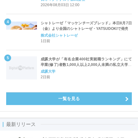
2026年08月03日 12:00
シャトレーゼ「マッケンチーズブレッド」本日8月7日
（金）より全国のシャトレーゼ・YATSUDOKIで発売
株式会社シャトレーゼ
1日前
成蹊大学が「有名企業400社実就職ランキング」にて
卒業(修了)者数1,000人以上2,000人未満の私立大学で
全国第1位を獲得！～実就職率は26.5%（前年比＋
成蹊大学
4.3pt）に伸長、東京の私立大学でも10位にランクイン
2日前
～
一覧を見る
最新リリース