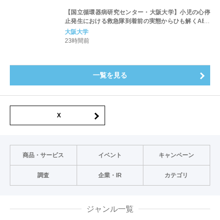
【国立循環器病研究センター・大阪大学】小児の心停
止発生における救急隊到着前の実態からひも解くAED
パッド装着と良好な神経学的転帰との関連性
大阪大学
23時間前
一覧を見る
X
商品・サービス
イベント
キャンペーン
調査
企業・IR
カテゴリ
ジャンル一覧