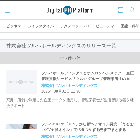
メニ
ログ
検索
ュー
イン
ビジネス
ライフスタイル
テクノロジー・IT
ビューティ
医療・科学
株式会社ツルハホールディングスのリリース一覧
1〜7件 / 7件
ツルハホールディングスとオムロンヘルスケア、 血圧
管理支援サービス「ツルハグループ管理栄養士の血圧
ケアサポート」を開始
株式会社ツルハホールディングス
2026年08月01日 11:30
家庭・店舗で測定した血圧データを活用し、管理栄養士が生活習慣改善を継
続サポート
ツルハHD PB「IT'S」から新ヘアオイル発売 「うるお
い×ツヤ膜オイル」でベタつかず毛先までまとまる
株式会社ツルハホールディングス