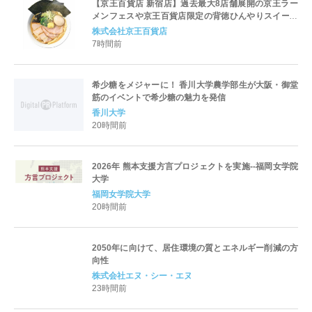
【京王百貨店 新宿店】過去最大8店舗展開の京王ラー
メンフェスや京王百貨店限定の背徳ひんやりスイーツ
など、実演グルメが充実 過去最長21日間、計90店舗
株式会社京王百貨店
出店の 「大北海道展」
7時間前
希少糖をメジャーに！ 香川大学農学部生が大阪・御堂
筋のイベントで希少糖の魅力を発信
香川大学
20時間前
2026年 熊本支援方言プロジェクトを実施--福岡女学院
大学
福岡女学院大学
20時間前
2050年に向けて、居住環境の質とエネルギー削減の方
向性
株式会社エヌ・シー・エヌ
23時間前