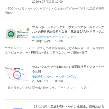
2026年07月31日 11:00
～10/1(木)よりツルハグループ※1 ・ウエルシアグループ※2 の店舗で発売
開始※3 ～
ツルハホールディングス、ウエルシアホールディング
スとの経営統合後初となる「第26回JAPANドラッグス
トアショー」に出展
株式会社ツルハホールディングス
2026年07月30日 17:00
ウエルシアホールディングスとの経営統合後初となる展示会出展、管理栄養
士・ビューティー・PB商品を通じて新たなグループ価値を発信
ツルハグループ公式noteにて鶴羽順社長インタビュー
を公開
株式会社ツルハホールディングス
2026年07月10日 08:00
～統合後初の中期経営計画と新ビジョン「ライフストア」を語る～
【７社共同】流通BMS×トークン化預金、受発注から