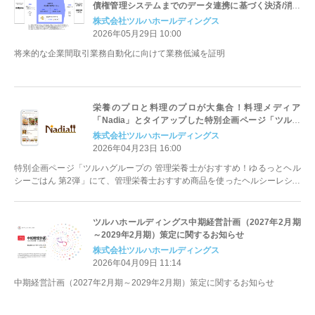
債権管理システムまでのデータ連携に基づく決済/消込
自動化に向けた実証実験が成功
株式会社ツルハホールディングス
2026年05月29日 10:00
将来的な企業間取引業務自動化に向けて業務低減を証明
栄養のプロと料理のプロが大集合！料理メディア
「Nadia」とタイアップした特別企画ページ「ツルハ
グループの管理栄養士がおすすめ！ゆるっとヘルシー
株式会社ツルハホールディングス
ごはん 第2弾」を公開
2026年04月23日 16:00
特別企画ページ「ツルハグループの 管理栄養士がおすすめ！ゆるっとヘル
シーごはん 第2弾」にて、管理栄養士おすすめ商品を使ったヘルシーレシピ
を公開中
ツルハホールディングス中期経営計画（2027年2月期
～2029年2月期）策定に関するお知らせ
株式会社ツルハホールディングス
2026年04月09日 11:14
中期経営計画（2027年2月期～2029年2月期）策定に関するお知らせ