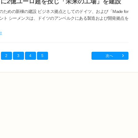
に2億ユーロ超を投じ「未来の工場」を建設
ための新棟の建設 ビジネス拠点としてのドイツ、および「Made for
トメント シーメンスは、ドイツのアンベルクにある製造および開発拠点を
社
2
3
4
5
次へ