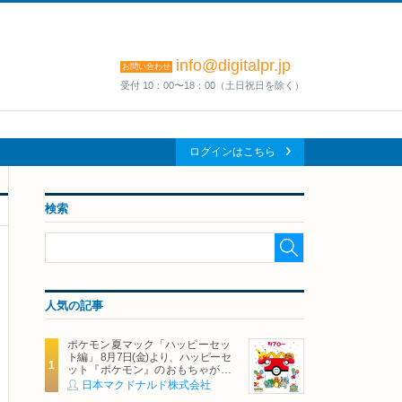
info@digitalpr.jp
お問い合わせ
受付 10：00〜18：00（土日祝日を除く）
ログインはこちら
検索
人気の記事
ポケモン夏マック「ハッピーセッ
ト編」 8月7日(金)より、ハッピーセ
ット『ポケモン』のおもちゃが期
間限定登場
日本マクドナルド株式会社