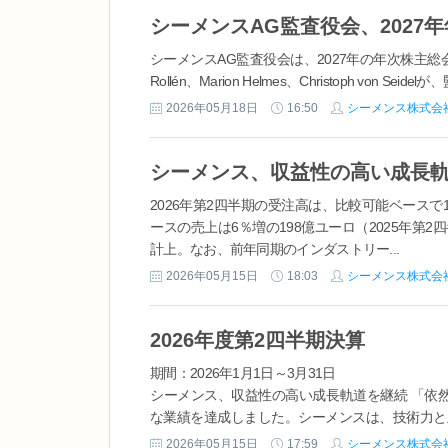
シーメンスAG監査役会、202
シーメンスAG監査役会は、2027年の年次株主総会直後
Rollén、Marion Helmes、Christoph von
2026年05月18日
16:50
シーメンス株式会
シーメンス、収益性の高い成長
2026年第2四半期の受注高は、比較可能ベースで1
ースの売上は6％増の198億ユーロ（2025年第2
計上。なお、前年同期のインダストリー...
2026年05月15日
18:03
シーメンス株式会
2026年度第2四半期決算
期間：2026年1月1日～3月31日
シーメンス、収益性の高い成長軌道を継続 「依
な業績を達成しました。シーメンスは、技術力と
す。デジタルインダストリーズ部門およびスマート
2026年05月15日
17:59
シーメンス株式会