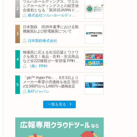
ツルハホールディングス、ウエル
シアホールディングスとの経営統
合後初となる「第26回JAPANドラ
ッグストアショー」に出展
株式会社ツルハホールディングス
日本製鉄 2026年夏季における勤
務施策および節電施策について
日本製鉄株式会社
物価高に応える生活応援とワクワ
クを両立！食品・衣料・生活用品
など全222種類が一挙登場 PPIHグ
ループ「夏福袋」＆セール 8月6日
（株）PPIH
(木)より順次スタート
「glo™ Hyper Pro」、8月3日より
メーカー希望小売価格を改定 現行
の2,980円から1,480円へ価格改定
BATジャパン
一覧を見る