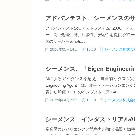
アドバンテストSoCテストシステムT2000、テスト時
ー、高い処理性能、拡張性、安定性を提供 グロ
スのサーバーSimatic...
2026年05月14日
10:00
シーメンス株式会
シーメンス、「Eigen Enginee
AIによるガイダンスを超え、自律的なタスク完遂
Engineering Agent」は、オートメーシ
表した10億ユーロのインダストリアルA...
2026年04月23日
13:38
シーメンス株式会
産業界のレジリエンスと競争力の強化 品質と効率