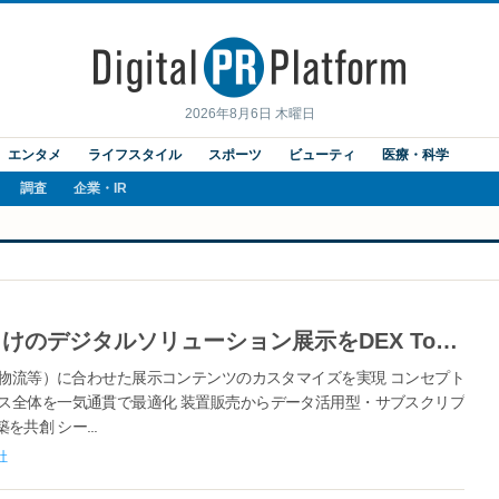
2026年8月6日 木曜日
エンタメ
ライフスタイル
スポーツ
ビューティ
医療・科学
調査
企業・IR
シーメンス、国内装置メーカー向けのデジタルソリューション展示をDEX Tokyoにて開始
物流等）に合わせた展示コンテンツのカスタマイズを実現 コンセプト
ス全体を一気通貫で最適化 装置販売からデータ活用型・サブスクリプ
共創 シー...
社