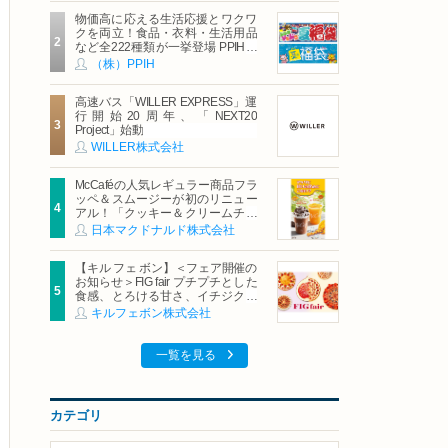
物価高に応える生活応援とワクワ
クを両立！食品・衣料・生活用品
など全222種類が一挙登場 PPIHグ
ループ「夏福袋」＆セール 8月6日
（株）PPIH
(木)より順次スタート
高速バス「WILLER EXPRESS」運
行開始20周年、「NEXT20
Project」始動
WILLER株式会社
McCaféの人気レギュラー商品フラ
ッペ＆スムージーが初のリニュー
アル！「クッキー＆クリームチョ
コフラッペ」「マンゴースムージ
日本マクドナルド株式会社
ー」8月5日（水）から販売開始
【キル フェ ボン】＜フェア開催の
お知らせ＞FIG fair プチプチとした
食感、とろける甘さ、イチジクの
魅力をたっぷりと。新作を含め、
キルフェボン株式会社
イチジク尽くしの全4種が登場8月
20日（木）スタート
一覧を見る
カテゴリ