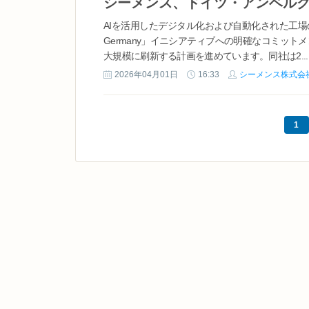
シーメンス、ドイツ・アンベルク
AIを活用したデジタル化および自動化された工場の
Germany」イニシアティブへの明確なコミッ
大規模に刷新する計画を進めています。同社は2...
2026年04月01日
16:33
シーメンス株式会
1