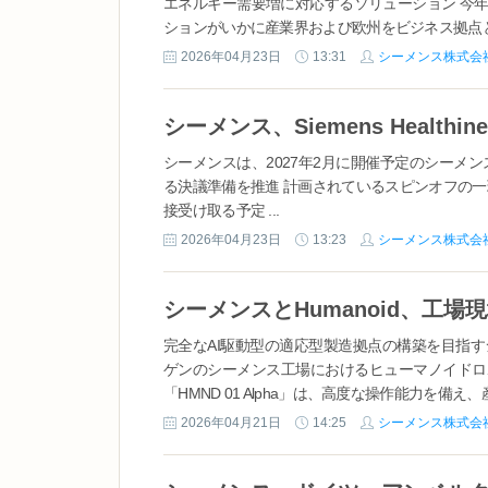
エネルギー需要増に対応するソリューション 今
ションがいかに産業界および欧州をビジネス拠点とし
2026年04月23日
13:31
シーメンス株式会
シーメンスは、2027年2月に開催予定のシーメンス年次
る決議準備を推進 計画されているスピンオフの一環として
接受け取る予定 ...
2026年04月23日
13:23
シーメンス株式会
完全なAI駆動型の適応型製造拠点の構築を目指す
ゲンのシーメンス工場におけるヒューマノイドロ
「HMND 01 Alpha」は、高度な操作能力を備え、産
2026年04月21日
14:25
シーメンス株式会