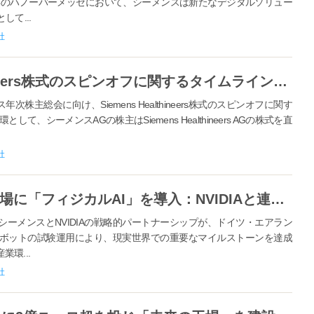
年のハノーバーメッセにおいて、シーメンスは新たなデジタルソリュー
て...
社
シーメンス、Siemens Healthineers株式のスピンオフに関するタイムラインを明確化
株主総会に向け、Siemens Healthineers株式のスピンオフに関す
、シーメンスAGの株主はSiemens Healthineers AGの株式を直
社
シーメンスとHumanoid、工場現場に「フィジカルAI」を導入：NVIDIAと連携し、産業オペレーションヒューマノイドを導入
シーメンスとNVIDIAの戦略的パートナーシップが、ドイツ・エアラン
ボットの試験運用により、現実世界での重要なマイルストーンを達成
業環...
社