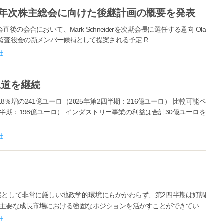
7年年次株主総会に向けた後継計画の概要を発表
の会合において、Mark Schneiderを次期会長に選任する意向 Ola
 Seidelが、監査役会の新メンバー候補として提案される予定 R...
社
軌道を継続
8％増の241億ユーロ（2025年第2四半期：216億ユーロ） 比較可能ベ
四半期：198億ユーロ） インダストリー事業の利益は合計30億ユーロを
社
然として非常に厳しい地政学的環境にもかかわらず、第2四半期は好調
主要な成長市場における強固なポジションを活かすことができていま
インフラストラクチャー部門は...
社