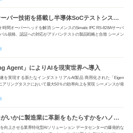
アドバンテスト、シーメンスのサーバー技術を搭載し半導体SoCテストシステムの新機能を実現
間オーバーヘッドを解消 シーメンスのSimatic IPC RS-828Aサーバ
ーバル規格、認証への対応がアドバンテストの製品戦略と合致 シーメン
社
ring Agent」によりAIを現実世界へ導入
を実現する新たなインダストリアルAI製品 商用化された「Eigen
ョンエンジニアリングタスクにおいて最大50％の効率向上を実現 シーメンスが発
社
シーメンス、インダストリアルAIがいかに製造業に革新をもたらすかをハノーバーで実演
を向上させる業界特化型AIソリューション データセンターの爆発的な