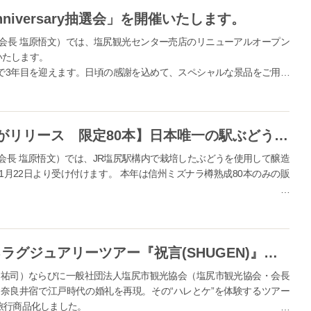
niversary抽選会」を開催いたします。
会長 塩原悟文）では、塩尻観光センター売店のリニューアルオープン
催いたします。
今年で3年目を迎えます。日頃の感謝を込めて、スペシャルな景品をご用意
 Anniversary 基本情報】 ・開催日 令和5年12月5日（火）～14日
【2年ぶり！信州ミズナラ樽熟成がリリース 限定80本】日本唯一の駅ぶどうワイン「塩尻駅メルロ2022」11月22日から申し込み開始！
会長 塩原悟文）では、JR塩尻駅構内で栽培したぶどうを使用して醸造
11月22日より受け付けます。 本年は信州ミズナラ樽熟成80本のみの販
は日本で唯一！駅構内のプラットホーム上にぶどう園があります。 （一
ワインをPRするために、プラットホーム上で栽培されたワイン用のぶ
奈良井宿で“ハレとケ”を体験するラグジュアリーツアー『祝言(SHUGEN)』を外国人観光客向けに初の旅行商品化
田祐司）ならびに一般社団法人塩尻市観光協会（塩尻市観光協会・会長
奈良井宿で江戸時代の婚礼を再現。その“ハレとケ”を体験するツアー
て旅行商品化しました。