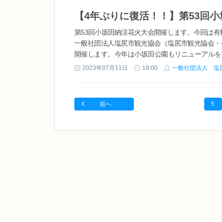
第53回小坂田納涼花火大会開催します。今回は
一般社団法人塩尻市観光協会（塩尻市観光協会・
開催します。今年は小坂田公園もリニューアルを
火大会を行います。 また、花火鑑賞をより楽しんで
2023年07月11日
19:00
一般社団法人 塩
前へ
5