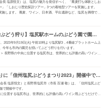
会長 塩原悟文）は、塩尻の魅力を発信すべく、「蕎麦打ち体験としお
ー」「しおじり歴史探訪ツアー」3つの着地型ツアーを実施します。
実施します。 蕎麦、ワイン、日本酒、平出遺跡など、塩尻を満喫でき
蕎麦打ち体験としおじり地酒満喫ツアー』 そば切り発祥の地と言われている
【日本で唯一！駅ナカぶどう園でぶどう狩り】塩尻駅ホームのぶどう園で園児と一緒に収穫祭を行います。
023年9月19日(火) 午前10時より塩尻駅3，4番線プラットホーム上
催、今年も市内の園児を招いてぶどう狩りを行います。
来！＞ 長野県の中央に位置する塩尻市は、世界的にも評価の高いワイン用
地としても知られています。 9月の本格的なぶどうシーズン到来を祝
＜ぶどうシーズン到来！＞4年ぶりに「信州塩尻ぶどうまつり2023」開催中です。
会長 塩原悟文）と長野県塩尻市（市長 百瀬 敬）は、「信州塩尻ぶど
店舗で開催中です。
央に位置する塩尻市は、世界的にも評価の高いワイン用ぶどうだけでな
れています。 本年もいよいよ本格的なぶどうの収穫シーズンを迎え、
ています。...