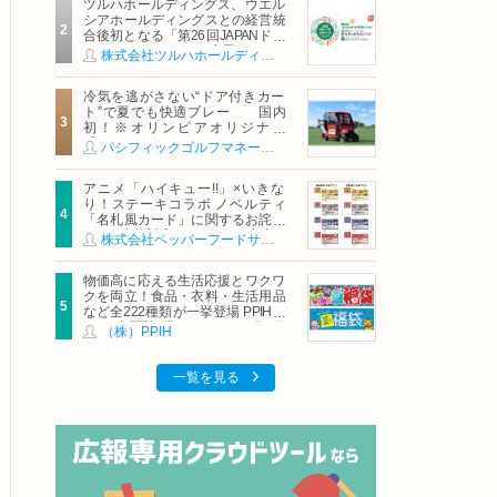
ツルハホールディングス、ウエル
シアホールディングスとの経営統
合後初となる「第26回JAPANドラ
ッグストアショー」に出展
株式会社ツルハホールディングス
冷気を逃がさない“ドア付きカー
ト”で夏でも快適プレー 国内
初！※オリンピアオリジナル
「AirCon Cart（エアコンカー
パシフィックゴルフマネージメント株式会社
ト）」導入 | ＰＧＭ
アニメ「ハイキュー!!」×いきな
り！ステーキコラボ ノベルティ
「名札風カード」に関するお詫び
および交換対応についてのご案内
株式会社ペッパーフードサービス
物価高に応える生活応援とワクワ
クを両立！食品・衣料・生活用品
など全222種類が一挙登場 PPIHグ
ループ「夏福袋」＆セール 8月6日
（株）PPIH
(木)より順次スタート
一覧を見る