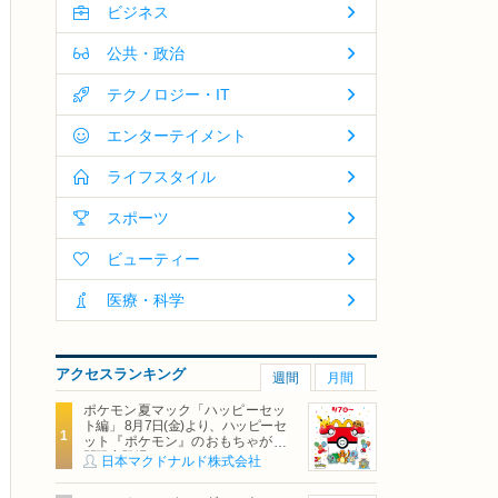
ビジネス
公共・政治
テクノロジー・IT
エンターテイメント
ライフスタイル
スポーツ
ビューティー
医療・科学
アクセスランキング
週間
月間
ポケモン夏マック「ハッピーセッ
ト編」 8月7日(金)より、ハッピーセ
ット『ポケモン』のおもちゃが期
間限定登場
日本マクドナルド株式会社