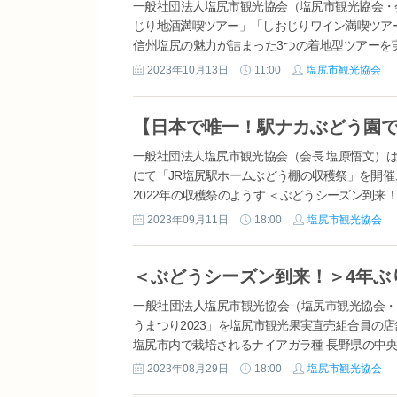
一般社団法人塩尻市観光協会（塩尻市観光協会・
じり地酒満喫ツアー」「しおじりワイン満喫ツア
信州塩尻の魅力が詰まった3つの着地型ツアーを
るツアーとなっております。 10/28(土) 『
2023年10月13日
11:00
塩尻市観光協会
塩尻での蕎麦打ち体験と ...
一般社団法人塩尻市観光協会（会長 塩原悟文）は、2
にて「JR塩尻駅ホームぶどう棚の収穫祭」を開
2022年の収穫祭のようす ＜ぶどうシーズン到
ぶどうだけでなく、質の高い生食用ぶどうの名産
2023年09月11日
18:00
塩尻市観光協会
い、日本でただ一つの駅構内プラ...
一般社団法人塩尻市観光協会（塩尻市観光協会・
うまつり2023」を塩尻市観光果実直売組合員の
塩尻市内で栽培されるナイアガラ種 長野県の中
く、質の高い生食用ぶどうの名産地としても知ら
2023年08月29日
18:00
塩尻市観光協会
市内に広がるぶどう畑からはぶどうの甘い香りが漂っ