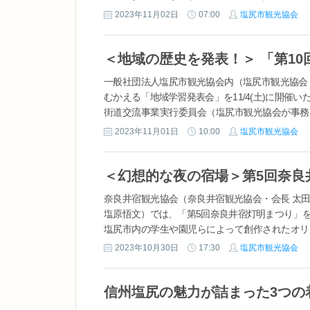
ハレの日の象徴である結婚式を、江戸時代のスタ
2023年11月02日
07:00
塩尻市観光協会
グジュアリーツアー。 本物の江戸時代の結婚式
ます。 参加者も着物を纏い宿場内で仏前結婚式、花
一般社団法人塩尻市観光協会内（塩尻市観光協会
むかえる「地域学習発表会」を11/4(土)に開催い
街道交流事業実行委員会（塩尻市観光協会が事務
街道に関するテーマ）についてその成果を発表する
2023年11月01日
10:00
塩尻市観光協会
去の様子> 内容は以下の通りで...
＜幻想的な夜の宿場＞第5回奈良
奈良井宿観光協会（奈良井宿観光協会・会長 太
塩原悟文）では、「第5回奈良井宿灯明まつり」
塩尻市内の学生や園児らによって創作されたオリ
井宿を幻想的に照らします。 <前回の様子> ■開催
2023年10月30日
17:30
塩尻市観光協会
...