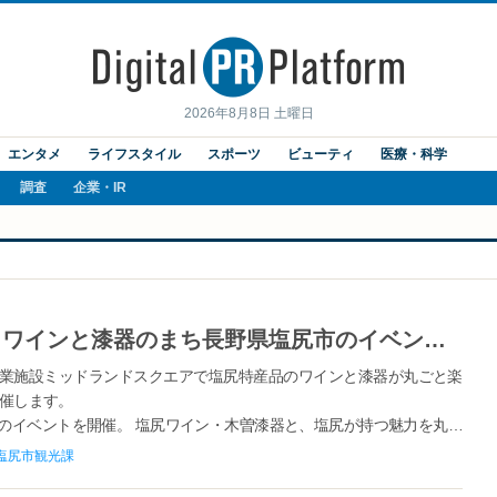
2026年8月8日 土曜日
エンタメ
ライフスタイル
スポーツ
ビューティ
医療・科学
調査
企業・IR
【ワイン片手に塩尻の魅力探】 ワインと漆器のまち長野県塩尻市のイベント「SHIOJIRI FIND OUT 2024」をミッドランドスクエアで開催します。
業施設ミッドランドスクエアで塩尻特産品のワインと漆器が丸ごと楽
を開催します。
のイベントを開催。 塩尻ワイン・木曽漆器と、塩尻が持つ魅力を丸ご
でも抜群のアクセスを誇る塩尻の魅力を“FIND OUT”してみてくださ
塩尻市観光課