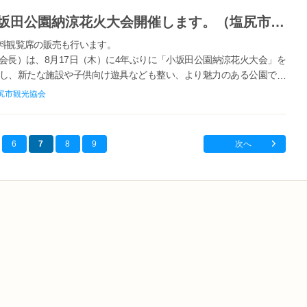
【4年ぶりに復活！！】第53回小坂田公園納涼花火大会開催します。（塩尻市観光協会）
有料観覧席の販売も行います。
会長）は、8月17日（木）に4年ぶりに「小坂田公園納涼花火大会」を
し、新たな施設や子供向け遊具なども整い、より魅力のある公園で花
いただけるよう有料観覧席を設...
尻市観光協会
6
7
8
9
次へ