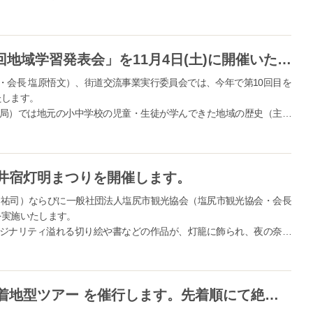
イルで再現し、外国人客が参列者として当時の式を疑似体験できるラ
再現に拘り、過去にタイムスリップしたかのような空間・時間を提供し
嫁行列に...
＜地域の歴史を発表！＞ 「第10回地域学習発表会」を11月4日(土)に開催いたします。
・会長 塩原悟文）、街道交流事業実行委員会では、今年で第10回目を
たします。
局）では地元の小中学校の児童・生徒が学んできた地域の歴史（主に
「第10回地域学習発表会」を11月4日（土）に開催いたします。 <過
井宿灯明まつりを開催します。
田祐司）ならびに一般社団法人塩尻市観光協会（塩尻市観光協会・会長
を実施いたします。
ジナリティ溢れる切り絵や書などの作品が、灯籠に飾られ、夜の奈良
日 令和5年11月11日(土)～12日(日) ■開催場所 奈良井宿仲町周辺
信州塩尻の魅力が詰まった3つの着地型ツアー を催行します。先着順にて絶賛募集中です！