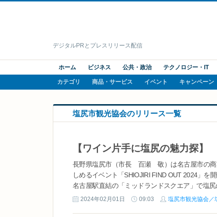
デジタルPRとプレスリリース配信
ホーム
ビジネス
公共・政治
テクノロジー・IT
カテゴリ
商品・サービス
イベント
キャンペーン
塩尻市観光協会のリリース一覧
長野県塩尻市（市長 百瀬 敬）は名古屋市の商
しめるイベント「SHIOJIRI FIND OUT 2024」
名古屋駅直結の「ミッドランドスクエア」で塩尻
と楽しめるイベント！！ 名古屋からだと電車でも車
2024年02月01日
09:03
塩尻市観光協会／
い！！ （FIND OUT＝見つけ...