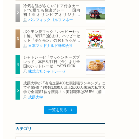
冷気を逃がさない“ドア付きカー
ト”で夏でも快適プレー 国内
初！※オリンピアオリジナル
「AirCon Cart（エアコンカー
パシフィックゴルフマネージメント株式会社
ト）」導入 | ＰＧＭ
ポケモン夏マック「ハッピーセッ
ト編」 8月7日(金)より、ハッピーセ
ット『ポケモン』のおもちゃが期
間限定登場
日本マクドナルド株式会社
シャトレーゼ「マッケンチーズブ
レッド」本日8月7日（金）より全
国のシャトレーゼ・YATSUDOKIで
発売
株式会社シャトレーゼ
成蹊大学が「有名企業400社実就職ランキング」に
て卒業(修了)者数1,000人以上2,000人未満の私立大
学で全国第1位を獲得！～実就職率は26.5%（前年
比＋4.3pt）に伸長、東京の私立大学でも10位にラ
成蹊大学
ンクイン～
一覧を見る
カテゴリ