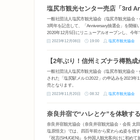
塩尻市観光センター売店「3rd An
一般社団法人塩尻市観光協会（塩尻市観光協会・
3周年を記念して、「Anniversary抽選会」を開
2020年12月5日にリニューアルオープンし、
し、抽選会を開催いたします。 【観光センター売店3rd
2023年12月08日
19:00
塩尻市観光協会
（木）ま...
一般社団法人塩尻市観光協会（塩尻市観光協会・
された「塩尻駅メルロ2022」の申込みを2023年
売となります。
長野県のほぼ中央に位置するJR塩尻駅。ここに
2023年11月20日
08:32
塩尻市観光協会
社）塩尻市観光協会では、塩尻市の特産品である
どうを使ってワインを醸造し...
奈良井宿観光協会（奈良井宿観光協会・会長 太
塩原悟文）では、四百年前から変わらぬ姿を残す
『祝言(SHUGEN)』を外国人観光客向けに初め