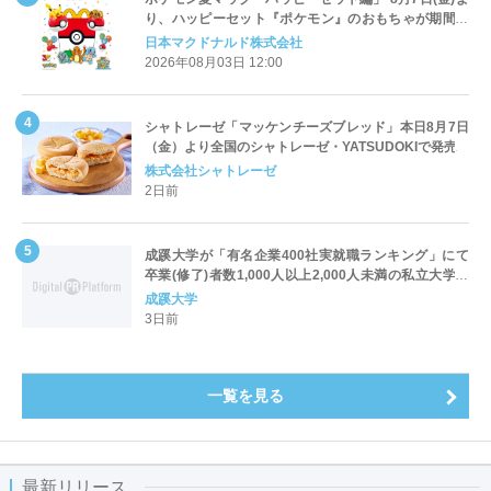
り、ハッピーセット『ポケモン』のおもちゃが期間限
定登場
日本マクドナルド株式会社
2026年08月03日 12:00
シャトレーゼ「マッケンチーズブレッド」本日8月7日
（金）より全国のシャトレーゼ・YATSUDOKIで発売
株式会社シャトレーゼ
2日前
成蹊大学が「有名企業400社実就職ランキング」にて
卒業(修了)者数1,000人以上2,000人未満の私立大学で
全国第1位を獲得！～実就職率は26.5%（前年比＋
成蹊大学
4.3pt）に伸長、東京の私立大学でも10位にランクイン
3日前
～
一覧を見る
最新リリース