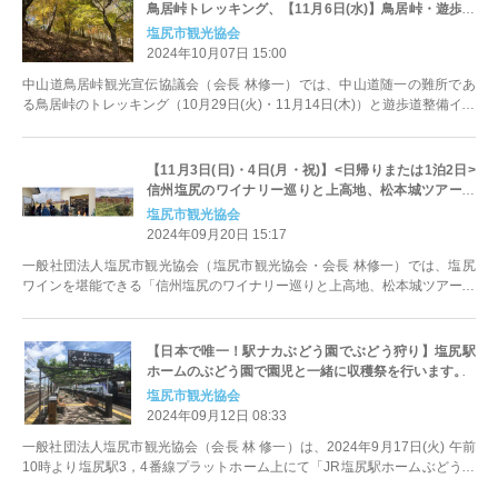
鳥居峠トレッキング、【11月6日(水)】鳥居峠・遊歩道
整備イベント参加者募集中！
塩尻市観光協会
2024年10月07日 15:00
中山道鳥居峠観光宣伝協議会（会長 林修一）では、中山道随一の難所であ
る鳥居峠のトレッキング（10月29日(火)・11月14日(木)）と遊歩道整備イベ
ント(11月6日(水))を実施いたします。
【11月3日(日)・4日(月・祝)】<日帰りまたは1泊2日>
信州塩尻のワイナリー巡りと上高地、松本城ツアー参
加者募集中！
塩尻市観光協会
2024年09月20日 15:17
一般社団法人塩尻市観光協会（塩尻市観光協会・会長 林修一）では、塩尻
ワインを堪能できる「信州塩尻のワイナリー巡りと上高地、松本城ツアー」
を11月3日(日)・4日(月・祝)に実施いたします。
【日本で唯一！駅ナカぶどう園でぶどう狩り】塩尻駅
ホームのぶどう園で園児と一緒に収穫祭を行います。
塩尻市観光協会
2024年09月12日 08:33
一般社団法人塩尻市観光協会（会長 林 修一）は、2024年9月17日(火) 午前
10時より塩尻駅3，4番線プラットホーム上にて「JR塩尻駅ホームぶどう棚
の収穫祭」を開催、今年も市内の園児を招いてぶどう狩りを行います。