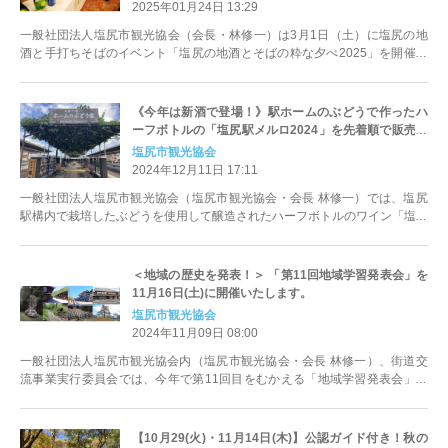
2025年01月24日 13:29
一般社団法人塩尻市観光協会（会長・林修一）は3月1日（土）に塩尻の地
酒と手打ちそばのイベント「塩尻の地酒とそばの粋な夕べ2025」を開催し
ます。
《今年は新酒で登場！》駅ホームのぶどうで作ったハ
ーフボトルの「塩尻駅メルロ2024」を先着順で販売し
ます。
塩尻市観光協会
2024年12月11日 17:11
一般社団法人塩尻市観光協会（塩尻市観光協会・会長 林修一）では、塩尻
駅構内で栽培したぶどうを使用して醸造されたハーフボトルのワイン「塩尻
駅メルロ2024」を販売いたします。 ぶどうの収穫量に限りがあるため、限
定90本のみの販売となります。
＜地域の歴史を発表！＞ 「第11回地域学習発表会」を
11月16日(土)に開催いたします。
塩尻市観光協会
2024年11月09日 08:00
一般社団法人塩尻市観光協会内（塩尻市観光協会・会長 林修一）、街道交
流事業実行委員会では、今年で第11回目をむかえる「地域学習発表会」を
11/16(土)に開催いたします。
【10月29(火)・11月14日(木)】公認ガイド付き！秋の