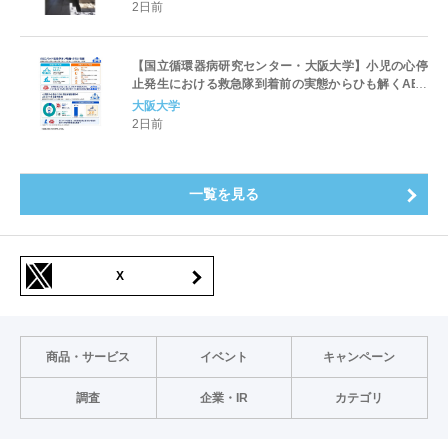
2日前
【国立循環器病研究センター・大阪大学】小児の心停
止発生における救急隊到着前の実態からひも解くAED
パッド装着と良好な神経学的転帰との関連性
大阪大学
2日前
一覧を見る
X
商品・サービス
イベント
キャンペーン
調査
企業・IR
カテゴリ