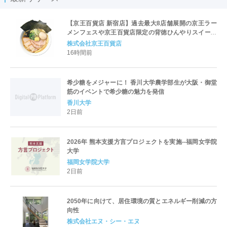
【京王百貨店 新宿店】過去最大8店舗展開の京王ラー
メンフェスや京王百貨店限定の背徳ひんやりスイーツ
など、実演グルメが充実 過去最長21日間、計90店舗
株式会社京王百貨店
出店の 「大北海道展」
16時間前
希少糖をメジャーに！ 香川大学農学部生が大阪・御堂
筋のイベントで希少糖の魅力を発信
香川大学
2日前
2026年 熊本支援方言プロジェクトを実施--福岡女学院
大学
福岡女学院大学
2日前
2050年に向けて、居住環境の質とエネルギー削減の方
向性
株式会社エヌ・シー・エヌ