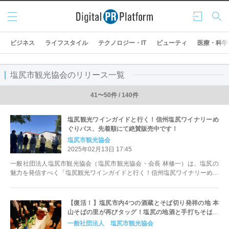
メニ
ログ
検索
ュー
イン
ビジネス
ライフスタイル
テクノロジー・IT
ビューティ
医療・科学
塩尻市観光協会のリリース一覧
41〜50件 / 140件
塩尻観光ワインガイドと行く！信州塩尻ワイナリーめ
ぐりバス、先着順にて絶賛販売中です！
塩尻市観光協会
2025年02月13日 17:45
一般社団法人塩尻市観光協会（塩尻市観光協会・会長 林修一）は、塩尻の
魅力を発信すべく「塩尻観光ワインガイドと行く！信州塩尻ワイナリーめぐ
りバス」を販売します。
【復活！】塩尻市内4つの酒蔵とそば切り発祥の地 本
山そばの里が再びタッグ！塩尻の地酒と手打ちそばを
堪能できるイベントが開催されます。
一般社団法人 塩尻市観光協会