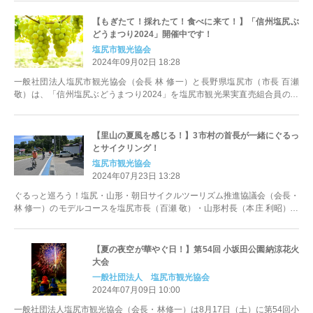
【もぎたて！採れたて！食べに来て！】「信州塩尻ぶ
どうまつり2024」開催中です！
塩尻市観光協会
2024年09月02日 18:28
一般社団法人塩尻市観光協会（会長 林 修一）と長野県塩尻市（市長 百瀬
敬）は、「信州塩尻ぶどうまつり2024」を塩尻市観光果実直売組合員の店
舗で開催中です。
【里山の夏風を感じる！】3市村の首長が一緒にぐるっ
とサイクリング！
塩尻市観光協会
2024年07月23日 13:28
ぐるっと巡ろう！塩尻・山形・朝日サイクルツーリズム推進協議会（会長・
林 修一）のモデルコースを塩尻市長（百瀬 敬）・山形村長（本庄 利昭）・
朝日村長（小林 弘幸）が一緒に走ります。
【夏の夜空が華やぐ日！】第54回 小坂田公園納涼花火
大会
一般社団法人 塩尻市観光協会
2024年07月09日 10:00
一般社団法人塩尻市観光協会（会長・林修一）は8月17日（土）に第54回小