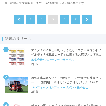
坂田納涼花火大会開催します。現在協賛社（者）様募集中です。
3
4
5
6
7
前へ
次へ
話題のリリース
アニメ「ハイキュー!!」×いきなり！ステーキコラボ ノ
ベルティ「名札風カード」に関するお詫びおよび交換
対応についてのご案内
株式会社ペッパーフードサービス
2日前
冷気を逃がさない“ドア付きカート”で夏でも快適プレ
ー 国内初！※オリンピアオリジナル「AirCon
Cart（エアコンカート）」導入 | ＰＧＭ
パシフィックゴルフマネージメント株式会社
3日前
ポケモン夏マック「ハッピーセット編」 8月7日(金)よ