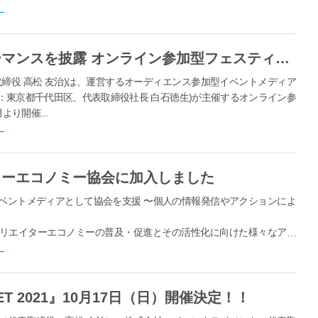
ー
働く仲間が歌やダンスでパフォーマンスを披露 オンライン参加型フェスティバル 『OTONOVA ONLINE』 9月13日より エントリー開始
締役 高松 友治)は、運営するオーディエンス参加型イベントメディア
社：東京都千代田区、代表取締役社長 白石徳生)が主催するオンライン参
より開催...
ー
ターエコノミー協会に加入しました
ベントメディアとして協会を支援 〜個人の情報発信やアクションによ
リエイターエコノミーの普及・促進とその活性化に向けた様々なアク
」に正会員として加入いたしました。 クリエイターエコノミー協会
ー
普及・促進と...
TREET 2021』10月17日（日）開催決定！！