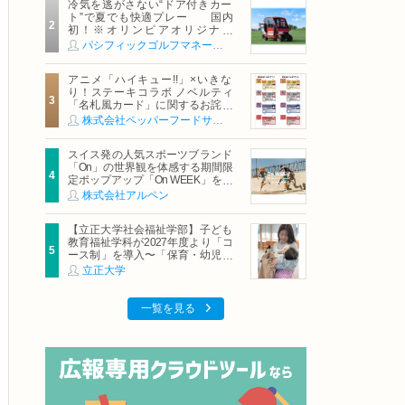
冷気を逃がさない“ドア付きカー
ト”で夏でも快適プレー 国内
初！※オリンピアオリジナル
「AirCon Cart（エアコンカー
パシフィックゴルフマネージメント株式会社
ト）」導入 | ＰＧＭ
アニメ「ハイキュー!!」×いきな
り！ステーキコラボ ノベルティ
「名札風カード」に関するお詫び
および交換対応についてのご案内
株式会社ペッパーフードサービス
スイス発の人気スポーツブランド
「On」の世界観を体感する期間限
定ポップアップ「On WEEK」を開
催
株式会社アルペン
【立正大学社会福祉学部】子ども
教育福祉学科が2027年度より「コ
ース制」を導入〜「保育・幼児教
育」「初等教育」「子ども心理」
立正大学
の3コースを新設し、目指すキャリ
アと学びを明確化〜
一覧を見る