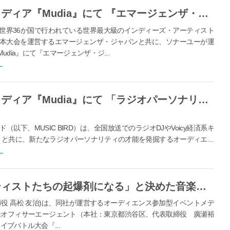
オーディエンス参加型イベントメディア『Mudia』にて 『エマージェンザ・ジャパン』とオンラインイベントを開催
世界36か国で行われている世界最大級のインディーズ・アーティスト
本大会を運営するエマージェンザ・ジャパンと共に、ソナーユーが運
ia』にて『エマージェンザ・ジ...
ー
オーディエンス参加型イベントメディア『Mudia』にて 「ラジオパーソナリティ発掘オーディション」を開催
下、MUSIC BIRD）は、全国放送でのラジオDJやVoicy経済系キ
obby）と共に、新たなラジオパーソナリティの才能を発掘するオーディエン
ー
「才能あるけど埋もれてるアーティストたちの起爆剤になる」と決めた音楽人たちが、国内最大のライブバトル大会、「ARTISTS LEAGUE GRAND-PRIX2021」を開催！
役 高松 友治)は、同社が運営するオーディエンス参加型イベントメデ
式会社オフィサーエージェント（本社：東京都渋谷区、代表取締役 廣瀬裕
イブバトル大会『...