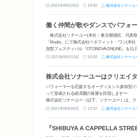
2021年09月24日
16:00
株式会社ソナーユ
株式会社ソナーユー(本社：東京都港区、代表取
「Mudia」にて株式会社ベネフィット・ワン(本
加型フェスティバル『OTONOVA ONLINE』を11月
2021年09月13日
10:00
株式会社ソナーユ
株式会社ソナーユーはクリエイ
パフォーマーを応援するオーディエンス参加型イ
って形成される経済圏の発展を目指します〜
株式会社ソナーユー（以下、ソナーユー）は、ク
ションを実施する「クリエイターエコノミー協会
2021年08月04日
12:52
株式会社ソナーユ
は、新しい産業である「クリエイターエコノミー」の
『SHIBUYA A CAPPELLA S