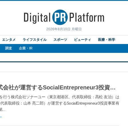
2026年8月10日 月曜日
エンタメ
ライフスタイル
スポーツ
ビューティ
医療・科学
調査
企業・IR
株式会社ソナーユー、PE&HR株式会社が運営するSocialEntrepreneur3投資事業有限責任組合からプレシリーズAの資金調達を実施
を行う株式会社ソナーユー（東京都港区、代表取締役：髙松 友治）は
締役：山本 亮二郎）が運営するSocialEntrepreneur3投資事業有
..
ー