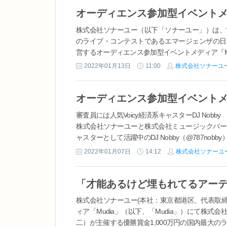
株式会社ソナーユー（以下「ソナーユー」）は、
のライブ・コンテストであるエマージェンザの日
営するオーディエンス参加型イベントメディア『Mud
2022年01月13日
11:00
株式会社ソナーユ
審査員には人気Voicy経済系キャスターDJ Nobby
株式会社ソナーユーと株式会社ミュージックバード（以
ャスターとして活躍中のDJ Nobby（@787n
ス参加型オーディション『Radio Star Au...
2022年01月07日
14:12
株式会社ソナーユ
株式会社ソナーユー(本社：東京都港区、代表取締
ィア「Mudia」（以下、「Mudia」）にて株
二）が主催する優勝賞金1,000万円の国内最大のラ