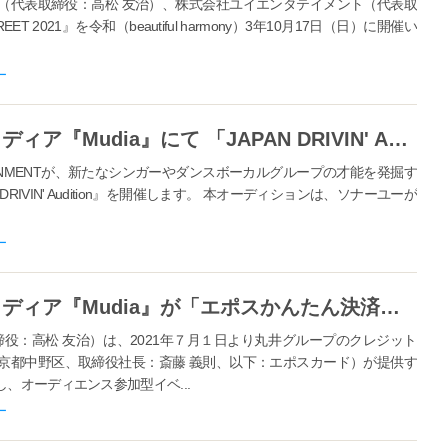
ユー（代表取締役：高松 友治）、株式会社ユイエンタテイメント（代表取
REET 2021』を令和（beautiful harmony）3年10月17日（日）に開催い
ー
オーディエンス参加型イベントメディア『Mudia』にて 「JAPAN DRIVIN' Audition」を開催!! アンバサダーには元AKB48の人見 古都音
TAINMENTが、新たなシンガーやダンスボーカルグループの才能を発掘す
IVIN' Audition』を開催します。 本オーディションは、ソナーユーが
ー
オーディエンス参加型イベントメディア『Mudia』が「エポスかんたん決済」に対応
役：高松 友治）は、2021年７⽉１⽇より丸井グループのクレジット
京都中野区、取締役社長：斎藤 義則、以下：エポスカード）が提供す
、オーディエンス参加型イベ...
ー