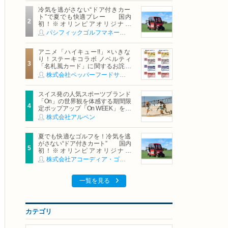
冷気を逃がさない“ドア付きカー
ト”で夏でも快適プレー 国内
初！※オリンピアオリジナル
「AirCon Cart（エアコンカー
パシフィックゴルフマネージメント株式会社
ト）」導入 | ＰＧＭ
アニメ「ハイキュー!!」×いきな
り！ステーキコラボ ノベルティ
「名札風カード」に関するお詫び
および交換対応についてのご案内
株式会社ペッパーフードサービス
スイス発の人気スポーツブランド
「On」の世界観を体感する期間限
定ポップアップ「On WEEK」を開
催
株式会社アルペン
夏でも快適なゴルフを！冷気を逃
がさない“ドア付きカート” 国内
初！※オリンピアオリジナル
「AirCon Cart（エアコンカー
株式会社アコーディア・ゴルフ
ト）」導入 | アコーディア・ゴ
ルフ
一覧を見る
カテゴリ