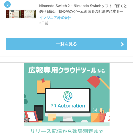
Nintendo Switch 2・Nintendo Switchソフト『ぼくと
釣り日記』 初公開のゲーム画面を含む新PV4本を一挙
公開！
イマジニア株式会社
2日前
一覧を見る