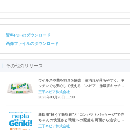
資料PDFのダウンロード
画像ファイルのダウンロード
その他のリリース
ウイルスや菌を99.9％除去！油汚れが落ちやすく、キ
ッチンでも安心して使える 「ネピア 激吸収キッチン
ウエットティシュ」2023年4月1日（土）リニューアル
王子ネピア株式会社
発売
2023年03月28日 11:00
新採用“極うす吸収体”と“コンパクトパッケージ”で赤
ちゃんの快適さと環境への配慮を両面から追求した
『ネピア やさしいGenki!』 2023年4月発売！
王子ネピア株式会社