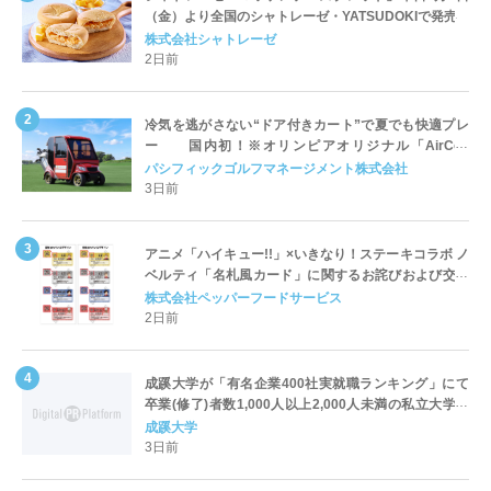
（金）より全国のシャトレーゼ・YATSUDOKIで発売
株式会社シャトレーゼ
2日前
冷気を逃がさない“ドア付きカート”で夏でも快適プレ
ー 国内初！※オリンピアオリジナル「AirCon
Cart（エアコンカート）」導入 | ＰＧＭ
パシフィックゴルフマネージメント株式会社
3日前
アニメ「ハイキュー!!」×いきなり！ステーキコラボ ノ
ベルティ「名札風カード」に関するお詫びおよび交換
対応についてのご案内
株式会社ペッパーフードサービス
2日前
成蹊大学が「有名企業400社実就職ランキング」にて
卒業(修了)者数1,000人以上2,000人未満の私立大学で
全国第1位を獲得！～実就職率は26.5%（前年比＋
成蹊大学
4.3pt）に伸長、東京の私立大学でも10位にランクイン
3日前
～