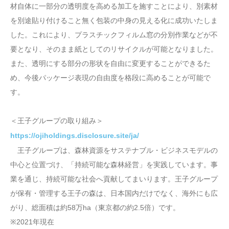
材自体に一部分の透明度を高める加工を施すことにより、別素材
を別途貼り付けること無く包装の中身の見える化に成功いたしま
した。これにより、プラスチックフィルム窓の分別作業などが不
要となり、そのまま紙としてのリサイクルが可能となりました。
また、透明にする部分の形状を自由に変更することができるた
め、今後パッケージ表現の自由度を格段に高めることが可能で
す。
＜王子グループの取り組み＞
https://ojiholdings.disclosure.site/ja/
王子グループは、森林資源をサステナブル・ビジネスモデルの
中心と位置づけ、「持続可能な森林経営」を実践しています。事
業を通じ、持続可能な社会へ貢献してまいります。王子グループ
が保有・管理する王子の森は、日本国内だけでなく、海外にも広
がり、総面積は約58万ha（東京都の約2.5倍）です。
※2021年現在