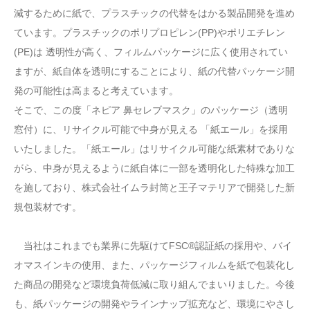
減するために紙で、プラスチックの代替をはかる製品開発を進め
ています。プラスチックのポリプロピレン(PP)やポリエチレン
(PE)は 透明性が高く、フィルムパッケージに広く使用されてい
ますが、紙自体を透明にすることにより、紙の代替パッケージ開
発の可能性は高まると考えています。
そこで、この度「ネピア 鼻セレブマスク」のパッケージ（透明
窓付）に、リサイクル可能で中身が見える 「紙エール」を採用
いたしました。「紙エール」はリサイクル可能な紙素材でありな
がら、中身が見えるように紙自体に一部を透明化した特殊な加工
を施しており、株式会社イムラ封筒と王子マテリアで開発した新
規包装材です。
当社はこれまでも業界に先駆けてFSC®認証紙の採用や、バイ
オマスインキの使用、また、パッケージフィルムを紙で包装化し
た商品の開発など環境負荷低減に取り組んでまいりました。今後
も、紙パッケージの開発やラインナップ拡充など、環境にやさし