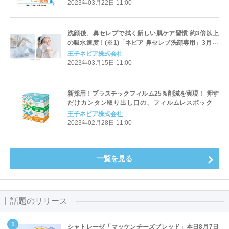
2023年03月22日 11:00
洗顔後、鼻セレブで拭く新しい肌ケア習慣 約3倍以上
の吸水速度！(※1)「ネピア 鼻セレブ洗顔専用」3月22
日（水）発売 ！
王子ネピア株式会社
2023年03月15日 11:00
新採用！プラスチックフィルム25％削減を実現！ 押す
だけカンタン取り出し口の、フィルムレスボックス
「ネピア ネピネピ ティシュ5コパック 400枚（200
王子ネピア株式会社
組）」 3月1日（水）リニューアル発売
2023年02月28日 11:00
一覧を見る
話題のリリース
シャトレーゼ「マッケンチーズブレッド」本日8月7日