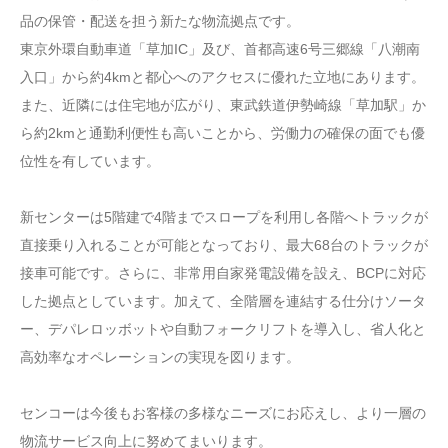
品の保管・配送を担う新たな物流拠点です。
東京外環自動車道「草加IC」及び、首都高速6号三郷線「八潮南
入口」から約4kmと都心へのアクセスに優れた立地にあります。
また、近隣には住宅地が広がり、東武鉄道伊勢崎線「草加駅」か
ら約2kmと通勤利便性も高いことから、労働力の確保の面でも優
位性を有しています。
新センターは5階建で4階までスロープを利用し各階へトラックが
直接乗り入れることが可能となっており、最大68台のトラックが
接車可能です。さらに、非常用自家発電設備を設え、BCPに対応
した拠点としています。加えて、全階層を連結する仕分けソータ
ー、デパレロッボットや自動フォークリフトを導入し、省人化と
高効率なオペレーションの実現を図ります。
センコーは今後もお客様の多様なニーズにお応えし、より一層の
物流サービス向上に努めてまいります。