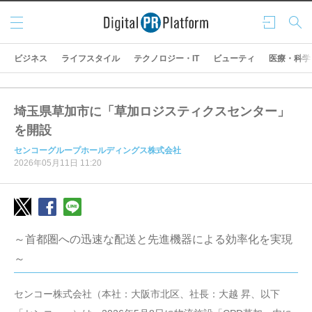
メニ
ログ
検索
ュー
イン
ビジネス
ライフスタイル
テクノロジー・IT
ビューティ
医療・科学
埼玉県草加市に「草加ロジスティクスセンター」
を開設
センコーグループホールディングス株式会社
2026年05月11日 11:20
～首都圏への迅速な配送と先進機器による効率化を実現
～
センコー株式会社（本社：大阪市北区、社長：大越 昇、以下