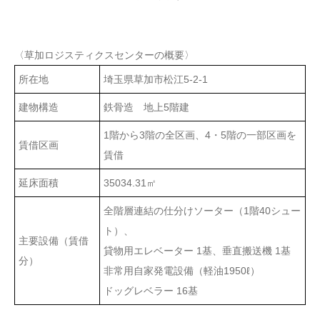
〈草加ロジスティクスセンターの概要〉
所在地
埼玉県草加市松江5-2-1
建物構造
鉄骨造 地上5階建
1階から3階の全区画、4・5階の一部区画を
賃借区画
賃借
延床面積
35034.31㎡
全階層連結の仕分けソーター（1階40シュー
ト）、
主要設備（賃借
貸物用エレベーター 1基、垂直搬送機 1基
分）
非常用自家発電設備（軽油1950ℓ）
ドッグレベラー 16基