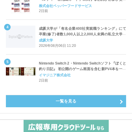
対応についてのご案内
株式会社ペッパーフードサービス
2日前
成蹊大学が「有名企業400社実就職ランキング」にて
卒業(修了)者数1,000人以上2,000人未満の私立大学で
全国第1位を獲得！～実就職率は26.5%（前年比＋
成蹊大学
4.3pt）に伸長、東京の私立大学でも10位にランクイン
2026年08月06日 11:20
～
Nintendo Switch 2・Nintendo Switchソフト『ぼくと
釣り日記』 初公開のゲーム画面を含む新PV4本を一挙
公開！
イマジニア株式会社
2日前
一覧を見る