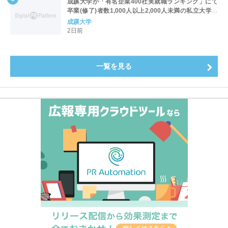
成蹊大学が「有名企業400社実就職ランキング」にて
卒業(修了)者数1,000人以上2,000人未満の私立大学で
全国第1位を獲得！～実就職率は26.5%（前年比＋
成蹊大学
4.3pt）に伸長、東京の私立大学でも10位にランクイン
2日前
～
一覧を見る