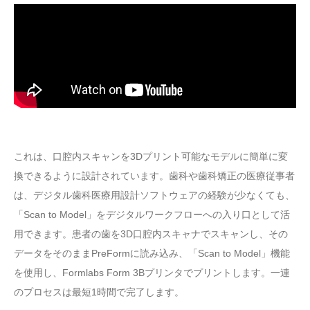
これは、口腔内スキャンを3Dプリント可能なモデルに簡単に変
換できるように設計されています。歯科や歯科矯正の医療従事者
は、デジタル歯科医療用設計ソフトウェアの経験が少なくても、
「Scan to Model」をデジタルワークフローへの入り口として活
用できます。患者の歯を3D口腔内スキャナでスキャンし、その
データをそのままPreFormに読み込み、「Scan to Model」機能
を使用し、Formlabs Form 3Bプリンタでプリントします。一連
のプロセスは最短1時間で完了します。