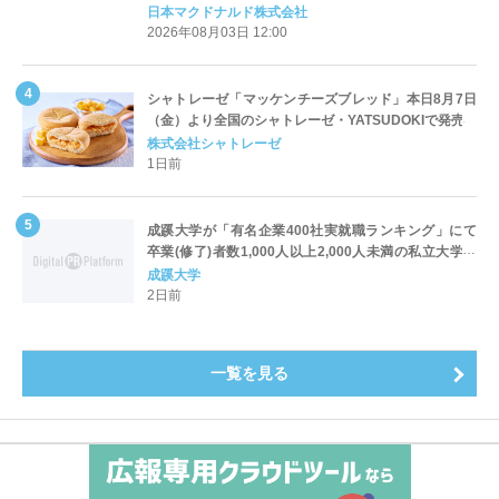
定登場
日本マクドナルド株式会社
2026年08月03日 12:00
シャトレーゼ「マッケンチーズブレッド」本日8月7日
（金）より全国のシャトレーゼ・YATSUDOKIで発売
株式会社シャトレーゼ
1日前
成蹊大学が「有名企業400社実就職ランキング」にて
卒業(修了)者数1,000人以上2,000人未満の私立大学で
全国第1位を獲得！～実就職率は26.5%（前年比＋
成蹊大学
4.3pt）に伸長、東京の私立大学でも10位にランクイン
2日前
～
一覧を見る