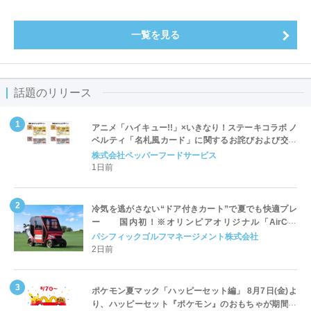
一覧を見る
話題のリリース
アニメ「ハイキュー!!」×いきなり！ステーキコラボ ノ
ベルティ「名札風カード」に関するお詫びおよび交換
対応についてのご案内
株式会社ペッパーフードサービス
1日前
冷気を逃がさない“ドア付きカート”で夏でも快適プレ
ー 国内初！※オリンピアオリジナル「AirCon
Cart（エアコンカート）」導入 | ＰＧＭ
パシフィックゴルフマネージメント株式会社
2日前
ポケモン夏マック「ハッピーセット編」 8月7日(金)よ
り、ハッピーセット『ポケモン』のおもちゃが期間限