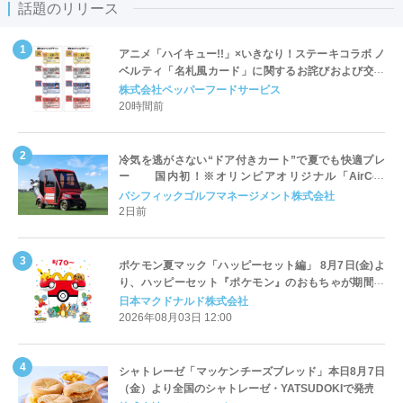
話題のリリース
アニメ「ハイキュー!!」×いきなり！ステーキコラボ ノ
ベルティ「名札風カード」に関するお詫びおよび交換
対応についてのご案内
株式会社ペッパーフードサービス
20時間前
冷気を逃がさない“ドア付きカート”で夏でも快適プレ
ー 国内初！※オリンピアオリジナル「AirCon
Cart（エアコンカート）」導入 | ＰＧＭ
パシフィックゴルフマネージメント株式会社
2日前
ポケモン夏マック「ハッピーセット編」 8月7日(金)よ
り、ハッピーセット『ポケモン』のおもちゃが期間限
定登場
日本マクドナルド株式会社
2026年08月03日 12:00
シャトレーゼ「マッケンチーズブレッド」本日8月7日
（金）より全国のシャトレーゼ・YATSUDOKIで発売