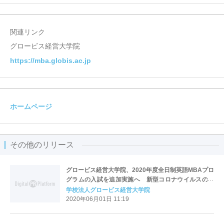
関連リンク
グロービス経営大学院
https://mba.globis.ac.jp
ホームページ
その他のリリース
グロービス経営大学院、2020年度全日制英語MBAプロ
グラムの入試を追加実施へ 新型コロナウイルスの影
響を受け、海外留学が困難なビジネススクール志願者
学校法人グロービス経営大学院
へ選択肢を提供
2020年06月01日 11:19