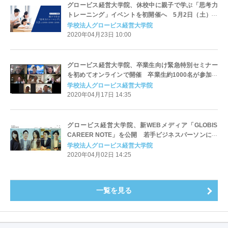
グロービス経営大学院、休校中に親子で学ぶ「思考力
トレーニング」イベントを初開催へ 5月2日（土）に
オンラインで、小学校高学年の子どもと親に向け無料
学校法人グロービス経営大学院
で実施
2020年04月23日 10:00
グロービス経営大学院、卒業生向け緊急特別セミナー
を初めてオンラインで開催 卒業生約1000名が参加、
各界リーダーらと「コロナショック」の今何をすべき
学校法人グロービス経営大学院
かを議論
2020年04月17日 14:35
グロービス経営大学院、新WEBメディア「GLOBIS
CAREER NOTE」を公開 若手ビジネスパーソンに向
け、キャリアや能力開発に役立つ記事を無料で提供
学校法人グロービス経営大学院
2020年04月02日 14:25
一覧を見る