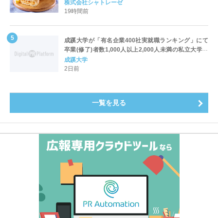
株式会社シャトレーゼ
19時間前
成蹊大学が「有名企業400社実就職ランキング」にて
卒業(修了)者数1,000人以上2,000人未満の私立大学で
全国第1位を獲得！～実就職率は26.5%（前年比＋
成蹊大学
4.3pt）に伸長、東京の私立大学でも10位にランクイン
2日前
～
一覧を見る