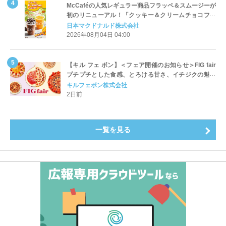
McCaféの人気レギュラー商品フラッペ＆スムージーが
初のリニューアル！「クッキー＆クリームチョコフラ
ッペ」「マンゴースムージー」8月5日（水）から販売
日本マクドナルド株式会社
開始
2026年08月04日 04:00
【キル フェ ボン】＜フェア開催のお知らせ＞FIG fair
プチプチとした食感、とろける甘さ、イチジクの魅力
をたっぷりと。新作を含め、イチジク尽くしの全4種が
キルフェボン株式会社
登場8月20日（木）スタート
2日前
一覧を見る