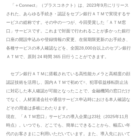
「＋Connect」（プラスコネクト）は、2023年9月にリリース
された、あらゆる手続き・認証をセブン銀行ＡＴＭで実現するサ
ービスの総称です。その中の一つが、今回受賞した「ＡＴＭ窓
口」サービスです。これまで対面で行われることが多かった銀行
口座の開設申込みや登録情報の変更、在留期限更新のお手続き、
各種サービスの本人確認などを、全国28,000台以上のセブン銀行
ＡＴＭで、原則 24 時間 365 日行うことができます。
セブン銀行ＡＴＭに搭載されている高性能カメラと高精度の顔
認証技術を活用し、国内ＡＴＭで初めて
、犯罪収益移転防止法
※
に対応した本人確認が可能となったことで、金融機関の窓口だけ
でなく、人材派遣会社や通信サービス申込時における本人確認な
どその用途は多岐にわたります。
現在、「ＡＴＭ窓口」サービスの導入企業は23社（2025年11月
時点）。いつでも、どこでも、簡単にできることから、幅広い年
代のお客さまにご利用いただいています。また、導入先において