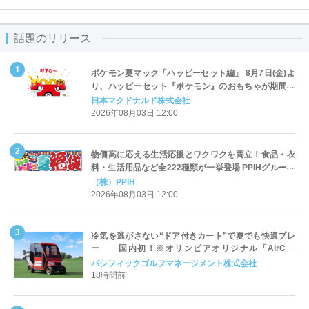
話題のリリース
ポケモン夏マック「ハッピーセット編」 8月7日(金)よ
り、ハッピーセット『ポケモン』のおもちゃが期間限
定登場
日本マクドナルド株式会社
2026年08月03日 12:00
物価高に応える生活応援とワクワクを両立！食品・衣
料・生活用品など全222種類が一挙登場 PPIHグループ
「夏福袋」＆セール 8月6日(木)より順次スタート
（株）PPIH
2026年08月03日 12:00
冷気を逃がさない“ドア付きカート”で夏でも快適プレ
ー 国内初！※オリンピアオリジナル「AirCon
Cart（エアコンカート）」導入 | ＰＧＭ
パシフィックゴルフマネージメント株式会社
18時間前