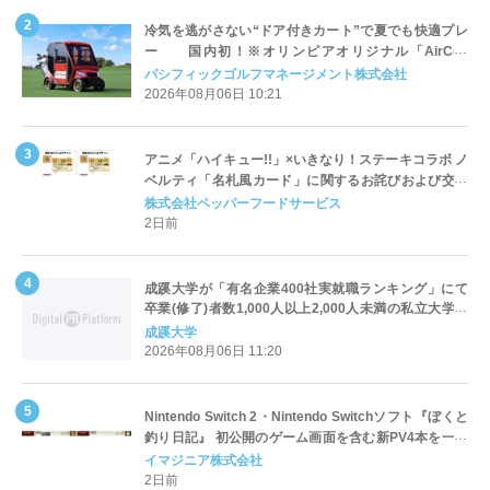
冷気を逃がさない“ドア付きカート”で夏でも快適プレ
ー 国内初！※オリンピアオリジナル「AirCon
Cart（エアコンカート）」導入 | ＰＧＭ
パシフィックゴルフマネージメント株式会社
2026年08月06日 10:21
アニメ「ハイキュー!!」×いきなり！ステーキコラボ ノ
ベルティ「名札風カード」に関するお詫びおよび交換
対応についてのご案内
株式会社ペッパーフードサービス
2日前
成蹊大学が「有名企業400社実就職ランキング」にて
卒業(修了)者数1,000人以上2,000人未満の私立大学で
全国第1位を獲得！～実就職率は26.5%（前年比＋
成蹊大学
4.3pt）に伸長、東京の私立大学でも10位にランクイン
2026年08月06日 11:20
～
Nintendo Switch 2・Nintendo Switchソフト『ぼくと
釣り日記』 初公開のゲーム画面を含む新PV4本を一挙
公開！
イマジニア株式会社
2日前