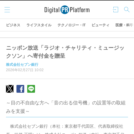
メニ
ログ
検索
ュー
イン
ビジネス
ライフスタイル
テクノロジー・IT
ビューティ
医療・科学
ニッポン放送「ラジオ・チャリティ・ミュージッ
クソン」へ寄付金を贈呈
株式会社セブン銀行
2026年02月27日 10:02
～目の不自由な方へ「音の出る信号機」の設置等の取組
みを支援～
株式会社セブン銀行（本社：東京都千代田区、代表取締役社