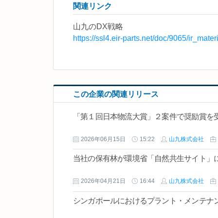
関連リンク
山九のDX戦略
https://ssl4.eir-parts.net/doc/9065/ir_mate
この企業の関連リリース
「第１回日本物流大賞」２案件で奨励賞を
2026年06月15日
15:22
山九株式会社
当社の保有林が環境省「自然共生サイト」
2026年04月21日
16:44
山九株式会社
シンガポールにおけるプラント・メンテナ