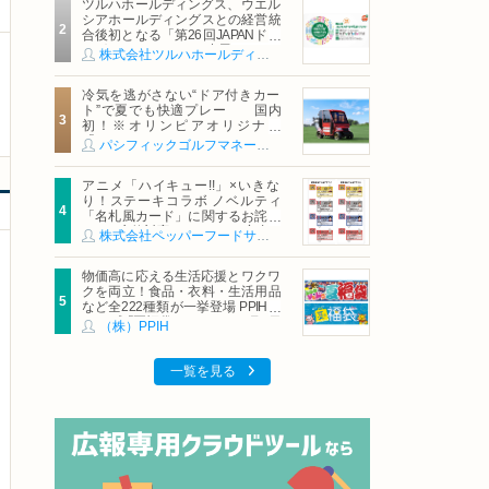
ツルハホールディングス、ウエル
シアホールディングスとの経営統
合後初となる「第26回JAPANドラ
ッグストアショー」に出展
株式会社ツルハホールディングス
冷気を逃がさない“ドア付きカー
ト”で夏でも快適プレー 国内
初！※オリンピアオリジナル
「AirCon Cart（エアコンカー
パシフィックゴルフマネージメント株式会社
ト）」導入 | ＰＧＭ
アニメ「ハイキュー!!」×いきな
り！ステーキコラボ ノベルティ
「名札風カード」に関するお詫び
および交換対応についてのご案内
株式会社ペッパーフードサービス
物価高に応える生活応援とワクワ
クを両立！食品・衣料・生活用品
など全222種類が一挙登場 PPIHグ
ループ「夏福袋」＆セール 8月6日
（株）PPIH
(木)より順次スタート
一覧を見る