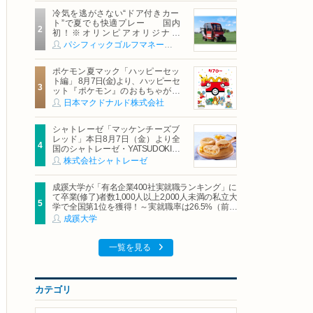
冷気を逃がさない“ドア付きカー
ト”で夏でも快適プレー 国内
初！※オリンピアオリジナル
「AirCon Cart（エアコンカー
パシフィックゴルフマネージメント株式会社
ト）」導入 | ＰＧＭ
ポケモン夏マック「ハッピーセッ
ト編」 8月7日(金)より、ハッピーセ
ット『ポケモン』のおもちゃが期
間限定登場
日本マクドナルド株式会社
シャトレーゼ「マッケンチーズブ
レッド」本日8月7日（金）より全
国のシャトレーゼ・YATSUDOKIで
発売
株式会社シャトレーゼ
成蹊大学が「有名企業400社実就職ランキング」に
て卒業(修了)者数1,000人以上2,000人未満の私立大
学で全国第1位を獲得！～実就職率は26.5%（前年
比＋4.3pt）に伸長、東京の私立大学でも10位にラ
成蹊大学
ンクイン～
一覧を見る
カテゴリ