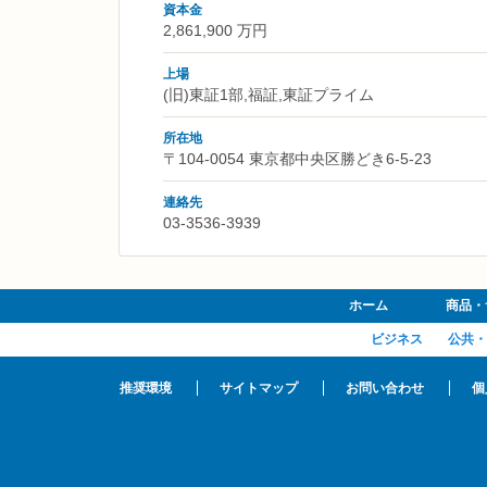
資本金
2,861,900 万円
上場
(旧)東証1部,福証,東証プライム
所在地
〒104-0054 東京都中央区勝どき6-5-23
連絡先
03-3536-3939
ホーム
商品・
ビジネス
公共・
推奨環境
サイトマップ
お問い合わせ
個