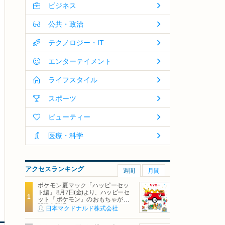
ビジネス
公共・政治
テクノロジー・IT
エンターテイメント
ライフスタイル
スポーツ
ビューティー
医療・科学
アクセスランキング
週間
月間
ポケモン夏マック「ハッピーセッ
ト編」 8月7日(金)より、ハッピーセ
ット『ポケモン』のおもちゃが期
間限定登場
日本マクドナルド株式会社