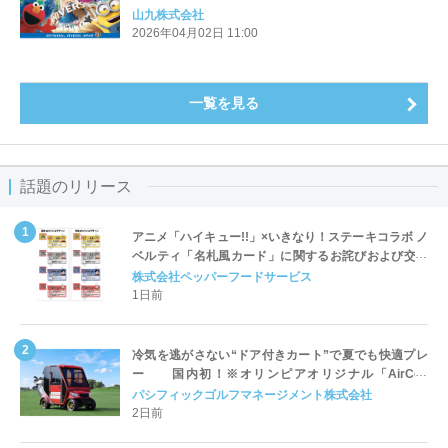
山九株式会社
2026年04月02日 11:00
一覧を見る
話題のリリース
アニメ「ハイキュー!!」×いきなり！ステーキコラボ ノ
ベルティ「名札風カード」に関するお詫びおよび交換
対応についてのご案内
株式会社ペッパーフードサービス
1日前
冷気を逃がさない“ドア付きカート”で夏でも快適プレ
ー 国内初！※オリンピアオリジナル「AirCon
Cart（エアコンカート）」導入 | ＰＧＭ
パシフィックゴルフマネージメント株式会社
2日前