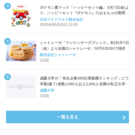
ポケモン夏マック「ハッピーセット編」 8月7日(金)よ
り、ハッピーセット『ポケモン』のおもちゃが期間限
定登場
日本マクドナルド株式会社
2026年08月03日 12:00
シャトレーゼ「マッケンチーズブレッド」本日8月7日
（金）より全国のシャトレーゼ・YATSUDOKIで発売
株式会社シャトレーゼ
1日前
成蹊大学が「有名企業400社実就職ランキング」にて
卒業(修了)者数1,000人以上2,000人未満の私立大学で
全国第1位を獲得！～実就職率は26.5%（前年比＋
成蹊大学
4.3pt）に伸長、東京の私立大学でも10位にランクイン
2日前
～
一覧を見る