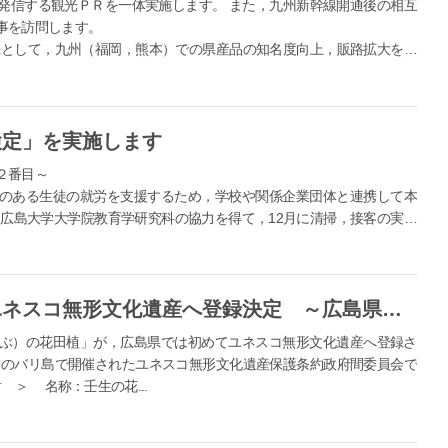
発信する観光ＰＲを一体実施します。 また，九州新幹線開通後の相互
事を訪問します。
として，九州（福岡，熊本）での県産品の知名度向上，販路拡大を図
携し，広島県産品フェア（「広島味じまん」）を開催することとし，同フ
を一体実施する。 また...
検定」を実施します
２番目～
のある生徒の就労を支援するため，学校や関係企業団体と連携して本
広島大学大学院教育学研究科の協力を得て，12月に清掃，接客の実技
定では，受検者の挨拶，態度...
【広島県】「壬生の花田植」がユネスコ無形文化遺産へ登録決定 ～広島県で初～
ぶ）の花田植」が，広島県では初めてユネスコ無形文化遺産へ登録さ
のバリ島で開催されたユネスコ無形文化遺産保護条約政府間委員会で
 ＞ 名称：壬生の花...