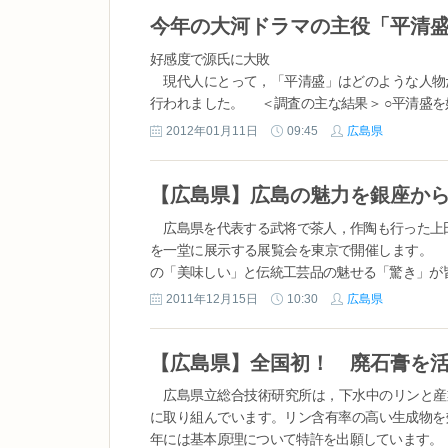
好感度で源氏に大敗
現代人にとって，「平清盛」はどのような人物
行われました。 ＜調査の主な結果＞ ○平清
ジがあまりよくない ５６．８％ イメージがよく
2012年01月11日
09:45
広島県
広島県を代表する武将で茶人，作陶も行った上田
を一堂に展示する展覧会を東京で開催します。 
の「美味しい」と伝統工芸品の魅せる「驚き」が皆さ
2011年12月15日
10:30
広島県
広島県立総合技術研究所は，下水中のリンと産
に取り組んでいます。リン含有率の高い生成物を
年には基本原理について特許を出願しています。 