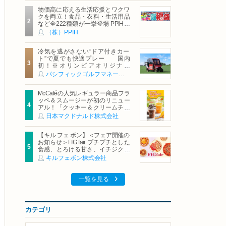
物価高に応える生活応援とワクワ
クを両立！食品・衣料・生活用品
など全222種類が一挙登場 PPIHグ
ループ「夏福袋」＆セール 8月6日
（株）PPIH
(木)より順次スタート
冷気を逃がさない“ドア付きカー
ト”で夏でも快適プレー 国内
初！※オリンピアオリジナル
「AirCon Cart（エアコンカー
パシフィックゴルフマネージメント株式会社
ト）」導入 | ＰＧＭ
McCaféの人気レギュラー商品フラ
ッペ＆スムージーが初のリニュー
アル！「クッキー＆クリームチョ
コフラッペ」「マンゴースムージ
日本マクドナルド株式会社
ー」8月5日（水）から販売開始
【キル フェ ボン】＜フェア開催の
お知らせ＞FIG fair プチプチとした
食感、とろける甘さ、イチジクの
魅力をたっぷりと。新作を含め、
キルフェボン株式会社
イチジク尽くしの全4種が登場8月
20日（木）スタート
一覧を見る
カテゴリ