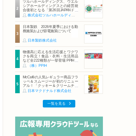
ツルハホールディングス、ウエル
シアホールディングスとの経営統
合後初となる「第26回JAPANドラ
ッグストアショー」に出展
株式会社ツルハホールディングス
日本製鉄 2026年夏季における勤
務施策および節電施策について
日本製鉄株式会社
物価高に応える生活応援とワクワ
クを両立！食品・衣料・生活用品
など全222種類が一挙登場 PPIHグ
ループ「夏福袋」＆セール 8月6日
（株）PPIH
(木)より順次スタート
McCaféの人気レギュラー商品フラ
ッペ＆スムージーが初のリニュー
アル！「クッキー＆クリームチョ
コフラッペ」「マンゴースムージ
日本マクドナルド株式会社
ー」8月5日（水）から販売開始
一覧を見る