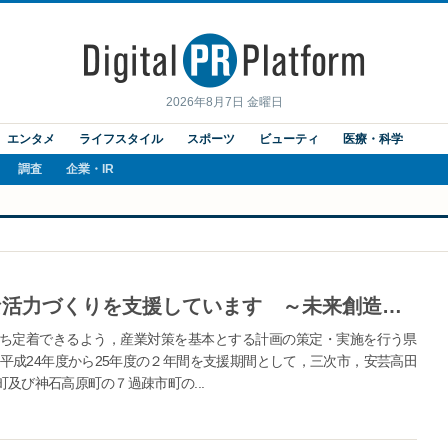
2026年8月7日 金曜日
エンタメ
ライフスタイル
スポーツ
ビューティ
医療・科学
調査
企業・IR
【広島県】県内過疎地域の新たな活力づくりを支援しています ～未来創造支援事業～
ち定着できるよう，産業対策を基本とする計画の策定・実施を行う県
平成24年度から25年度の２年間を支援期間として，三次市，安芸高田
及び神石高原町の７過疎市町の...