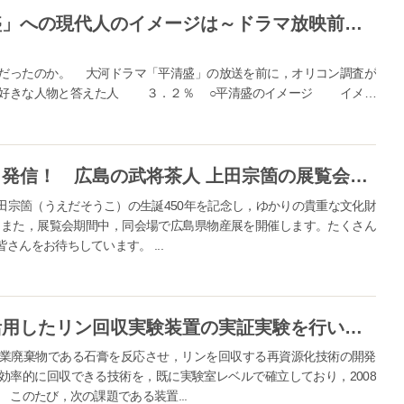
今年の大河ドラマの主役「平清盛」への現代人のイメージは～ドラマ放映前～＜オリコン調べ＞
だったのか。 大河ドラマ「平清盛」の放送を前に，オリコン調査が
盛を好きな人物と答えた人 ３．２％ ○平清盛のイメージ イメー
ない ...
【広島県】広島の魅力を銀座から発信！ 広島の武将茶人 上田宗箇の展覧会と広島県物産展を行います
宗箇（うえだそうこ）の生誕450年を記念し，ゆかりの貴重な文化財
また，展覧会期間中，同会場で広島県物産展を開催します。たくさん
んをお待ちしています。 ...
【広島県】全国初！ 廃石膏を活用したリン回収実験装置の実証実験を行います
業廃棄物である石膏を反応させ，リンを回収する再資源化技術の開発
効率的に回収できる技術を，既に実験室レベルで確立しており，2008
このたび，次の課題である装置...