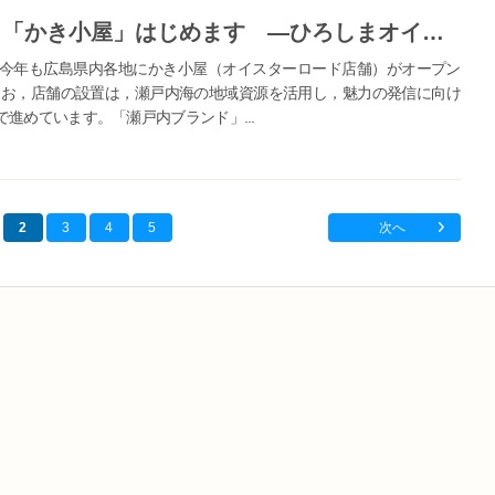
【広島県】シーズン到来！今年も「かき小屋」はじめます ―ひろしまオイスターロードー
今年も広島県内各地にかき小屋（オイスターロード店舗）がオープン
お，店舗の設置は，瀬戸内海の地域資源を活用し，魅力の発信に向け
進めています。「瀬戸内ブランド」...
2
3
4
5
次へ