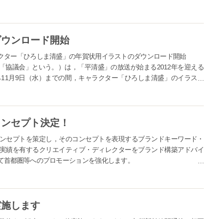
ダウンロード開始
クター「ひろしま清盛」の年賀状用イラストのダウンロード開始
協議会」という。）は，「平清盛」の放送が始まる2012年を迎える
ら11月9日（水）までの間，キャラクター「ひろしま清盛」のイラスト
結果，当初予定していた...
コンセプト決定！
ンセプトを策定し，そのコンセプトを表現するブランドキーワード・
実績を有するクリエイティブ・ディレクターをブランド構築アドバイ
て首都圏等へのプロモーションを強化します。
に向け，基本コンセプトを策定し，そのコンセプトを表現するブラン
たにＣＭ制作等に実績を有するクリエイティブ・ディレクターを本県
リエイティブを活用して首都圏...
実施します