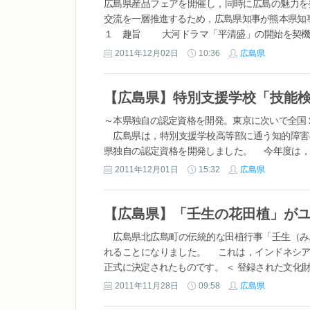
広島県産品フェアを開催し，同時に広島の魅力を
交流を一層推進するため，広島県知事が熊本県知
１ 趣旨 大河ドラマ「平清盛」の開始を契機
るため，株式会社イズミ(包括協定締結先)と連
2011年12月02日
10:36
広島県
ェアの実施に併せ，広島の魅力を発信する観光ＰＲ
【広島県】特別支援学校「技能
～本県独自の認定資格を開発。東京に次いで全国
広島県は，特別支援学校高等部に通う知的障害
県独自の認定資格を開発しました。 今年度は，
による技能検定を初めて実施します。 この技能検
2011年12月01日
15:32
広島県
広島県北広島町の伝統的な田植行事「壬生（み
れることになりました。 これは，インドネシア
正式に決定されたものです。 ＜ 登録された文化財
2011年11月28日
09:58
広島県