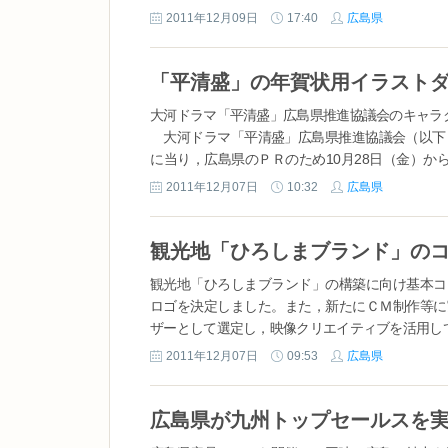
2011年12月09日
17:40
広島県
「平清盛」の年賀状用イラスト
大河ドラマ「平清盛」広島県推進協議会のキャラ
大河ドラマ「平清盛」広島県推進協議会（以下「
に当り，広島県のＰＲのため10月28日（金）か
入り年賀はがきの作成・販売を行いました。 その
2011年12月07日
10:32
広島県
観光地「ひろしまブランド」の
観光地「ひろしまブランド」の構築に向け基本コ
ロゴを決定しました。また，新たにＣＭ制作等に
ザーとして選定し，映像クリエイティブを活用し
１ 趣旨 観光地「ひろしまブランド」の構築
2011年12月07日
09:53
広島県
ドキーワード・ロゴを決定しました。 また，新
のブランド構築アドバイザーとして選定し，映像ク
広島県が九州トップセールスを