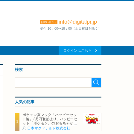
info@digitalpr.jp
お問い合わせ
受付 10：00〜18：00（土日祝日を除く）
ログインはこちら
検索
人気の記事
ポケモン夏マック「ハッピーセッ
ト編」 8月7日(金)より、ハッピーセ
ット『ポケモン』のおもちゃが期
間限定登場
日本マクドナルド株式会社