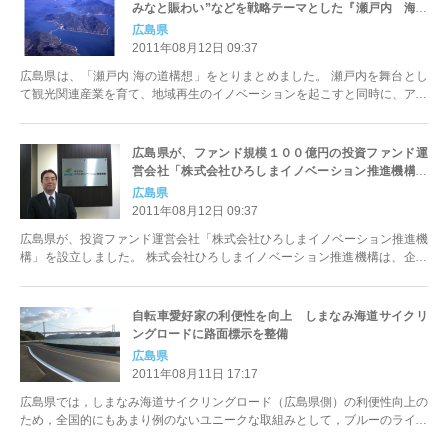
みなと賑わい”などを戦略テーマとした『瀬戸内 海の
道構想』を策定
広島県
2011年08月12日 09:37
広島県は、「瀬戸内 海の道構想」をとりまとめました。 瀬戸内を舞台とし
て観光関連産業を育て、地域再生のイノベーションを起こすと同時に、アジ
アを始めとした世界中から人々を...
広島県が、ファンド規模１００億円の投資ファンド運
営会社「株式会社ひろしまイノベーション推進機構」
を設立。代表取締役に元日本産業パートナーズ(株)マネ
広島県
ージング・ディレクターの山下尊弘氏就任
2011年08月12日 09:37
広島県が、投資ファンド運営会社「株式会社ひろしまイノベーション推進機
構」を設立しました。 株式会社ひろしまイノベーション推進機構は、企業
が成長性の高い新たな事業展開...
自転車愛好家の利便性を向上 しまなみ海道サイクリ
ングロードに路面標示を整備
広島県
2011年08月11日 17:17
広島県では，しまなみ海道サイクリングロード（広島県側）の利便性向上の
ため，全国的にもあまり例のないユニークな取組みとして，ブルーのライン
や距離標などの路面標示を整備しました。