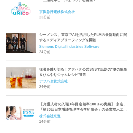
京浜急行電鉄株式会社
23分前
シーメンス、東京でAIを活用したPLMの最新動向に関
するメディアブリーフィングを開催
Siemens Digital Industries Software
24分前
猛暑を乗り切る！アヲハタ公式SNSで話題の“夏の簡単
＆ひんやりジャムレシピ”5選
アヲハタ株式会社
24分前
【介護人材の入職3年目定着率100％の実績】 京進、
「第30回日本看護管理学会学術集会」の企業展示エリ
アに出展
株式会社京進
24分前