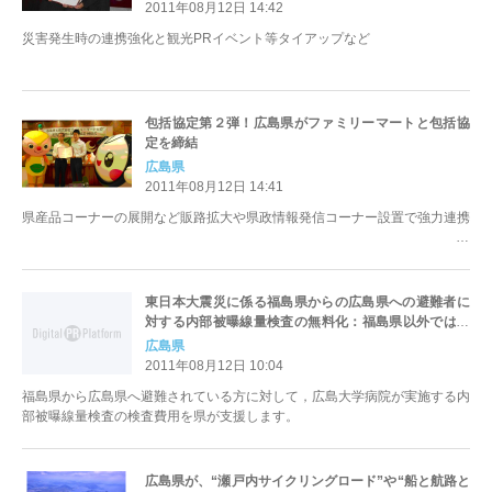
2011年08月12日 14:42
災害発生時の連携強化と観光PRイベント等タイアップなど
包括協定第２弾！広島県がファミリーマートと包括協
定を締結
広島県
2011年08月12日 14:41
県産品コーナーの展開など販路拡大や県政情報発信コーナー設置で強力連携
東日本大震災に係る福島県からの広島県への避難者に
対する内部被曝線量検査の無料化：福島県以外では全
国初
広島県
2011年08月12日 10:04
福島県から広島県へ避難されている方に対して，広島大学病院が実施する内
部被曝線量検査の検査費用を県が支援します。
広島県が、“瀬戸内サイクリングロード”や“船と航路と