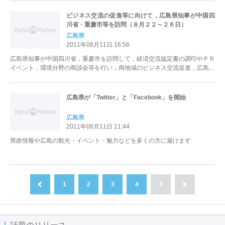
ビジネス交流の促進等に向けて，広島県知事が中国四
川省・重慶市等を訪問（８月２２～２６日）
広島県
2011年08月11日 16:56
広島県知事が中国四川省，重慶市を訪問して，経済交流協定書の調印やＰＲ
イベント，環境分野の商談会等を行い，両地域のビジネス交流促進，広島県
の魅力のＰＲ等を行う。 合わせて，本県と岡山県が，上海市と「観光にお
ける友好交流及び協力協定」をそれぞれ締結し，両県が連携して上海市への
観光客誘致の働きかけを行う。
広島県が「Twitter」と「Facebook」を開始
広島県
2011年08月11日 11:44
県政情報や広島の観光・イベント・魅力などを多くの方に届けます
1
2
3
4
5
前へ
次へ