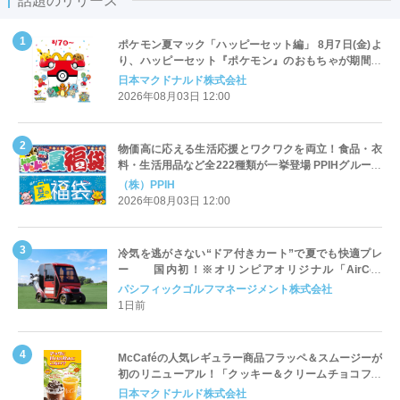
話題のリリース
ポケモン夏マック「ハッピーセット編」 8月7日(金)よ
り、ハッピーセット『ポケモン』のおもちゃが期間限
定登場
日本マクドナルド株式会社
2026年08月03日 12:00
物価高に応える生活応援とワクワクを両立！食品・衣
料・生活用品など全222種類が一挙登場 PPIHグループ
「夏福袋」＆セール 8月6日(木)より順次スタート
（株）PPIH
2026年08月03日 12:00
冷気を逃がさない“ドア付きカート”で夏でも快適プレ
ー 国内初！※オリンピアオリジナル「AirCon
Cart（エアコンカート）」導入 | ＰＧＭ
パシフィックゴルフマネージメント株式会社
1日前
McCaféの人気レギュラー商品フラッペ＆スムージーが
初のリニューアル！「クッキー＆クリームチョコフラ
ッペ」「マンゴースムージー」8月5日（水）から販売
日本マクドナルド株式会社