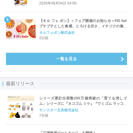
開始
2026年08月04日 04:00
【キル フェ ボン】＜フェア開催のお知らせ＞FIG fair
プチプチとした食感、とろける甘さ、イチジクの魅力
をたっぷりと。新作を含め、イチジク尽くしの全4種が
キルフェボン株式会社
登場8月20日（木）スタート
2日前
一覧を見る
最新リリース
シリーズ累計出荷数200万個突破の「育てる消しゴ
ム」シリーズに『ネコゴム ミケ』『ウミゴム ラッコ』
が仲間入り！
サンスター文具株式会社
7分前
「三浦海岸ビールまつり」を開催！