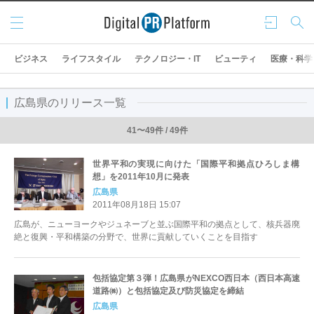
メニ
ログ
検索
ュー
イン
ビジネス
ライフスタイル
テクノロジー・IT
ビューティ
医療・科学
広島県のリリース一覧
41〜49件 / 49件
世界平和の実現に向けた「国際平和拠点ひろしま構
想」を2011年10月に発表
広島県
2011年08月18日 15:07
広島が、ニューヨークやジュネーブと並ぶ国際平和の拠点として、核兵器廃
絶と復興・平和構築の分野で、世界に貢献していくことを目指す
包括協定第３弾！広島県がNEXCO西日本（西日本高速
道路㈱）と包括協定及び防災協定を締結
広島県