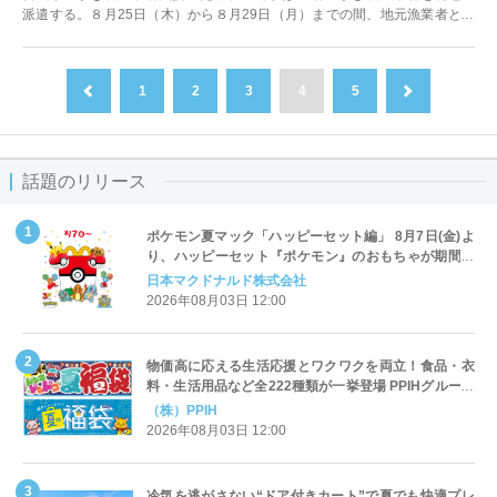
派遣する。８月25日（木）から８月29日（月）までの間、地元漁業者とと
もに、かきいかだの製作に取り組む。
1
2
3
4
5
前へ
次へ
話題のリリース
ポケモン夏マック「ハッピーセット編」 8月7日(金)よ
り、ハッピーセット『ポケモン』のおもちゃが期間限
定登場
日本マクドナルド株式会社
2026年08月03日 12:00
物価高に応える生活応援とワクワクを両立！食品・衣
料・生活用品など全222種類が一挙登場 PPIHグループ
「夏福袋」＆セール 8月6日(木)より順次スタート
（株）PPIH
2026年08月03日 12:00
冷気を逃がさない“ドア付きカート”で夏でも快適プレ