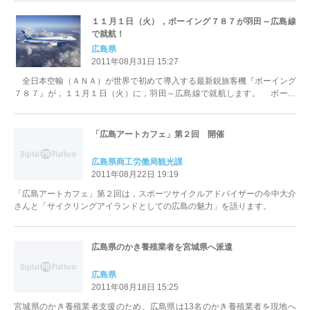
１１月１日（火），ボーイング７８７が羽田～広島線
で就航！
広島県
2011年08月31日 15:27
全日本空輸（ＡＮＡ）が世界で初めて導入する最新鋭旅客機『ボーイング
７８７』が，１１月１日（火）に，羽田～広島線で就航します。 ボーイ
ング７８７型機は，機体に軽くて丈...
「広島アートカフェ」第２回 開催
広島県商工労働局観光課
2011年08月22日 19:19
「広島アートカフェ」第２回は，スポーツサイクルアドバイザーの今中大介
さんと「サイクリングアイランドとしての広島の魅力」を語ります。
広島県のかき養殖業者を宮城県へ派遣
広島県
2011年08月18日 15:25
宮城県のかき養殖業者支援のため、広島県は13名のかき養殖業者を現地へ