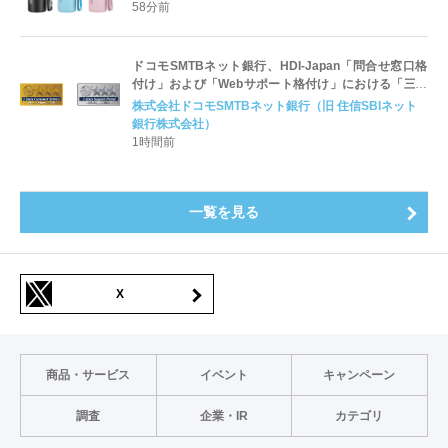
58分前
ドコモSMTBネット銀行、HDI-Japan「問合せ窓口格
付け」および「Webサポート格付け」における「三つ
星」獲得のお知らせ
株式会社ドコモSMTBネット銀行（旧 住信SBIネット
銀行株式会社）
1時間前
一覧を見る
X
商品・サービス
イベント
キャンペーン
調査
企業・IR
カテゴリ