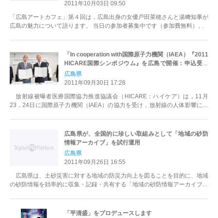
2011年10月03日 09:50
「広島アートカフェ」第４回は，広島出身の女優戸田菜穂さんと湯﨑知事が
広島の魅力について語ります。 当日の参加者募集中です（参加費無料）。
「In cooperation with国際原子力機関（IAEA）『2011
HICARE国際シンポジウム』を広島で開催：申込受付
を９月20日から開始
広島県
2011年09月30日 17:28
放射線被曝者医療国際協力推進協議会（HICARE：ハイケア）は，11月
23，24日に国際原子力機関（IAEA）の協力を受け，放射線の人体影響に関
する国際シンポジウムを開催します
広島県が、全国的に珍しい取組みとして「地域の砂防
情報アーカイブ」を試行運用
広島県
2011年09月26日 16:55
広島県は、土砂災害に対する地域の防災力向上を図ることを目的に、地域
の砂防情報を効率的に収集・記録・共有する「地域の砂防情報アーカイブ」
をインターネット上に設置し、試行運...
「平清盛」をプロデュースします