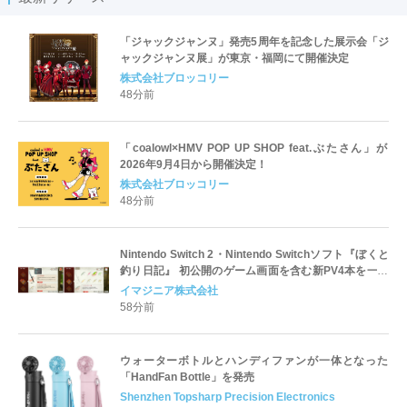
「ジャックジャンヌ」発売5周年を記念した展示会「ジ
ャックジャンヌ展」が東京・福岡にて開催決定
株式会社ブロッコリー
48分前
「coalowl×HMV POP UP SHOP feat.ぶたさん」が
2026年9月4日から開催決定！
株式会社ブロッコリー
48分前
Nintendo Switch 2・Nintendo Switchソフト『ぼくと
釣り日記』 初公開のゲーム画面を含む新PV4本を一挙
公開！
イマジニア株式会社
58分前
ウォーターボトルとハンディファンが一体となった
「HandFan Bottle」を発売
Shenzhen Topsharp Precision Electronics