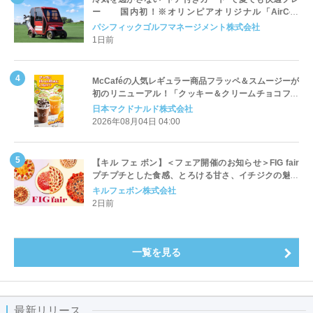
ー 国内初！※オリンピアオリジナル「AirCon
Cart（エアコンカート）」導入 | ＰＧＭ
パシフィックゴルフマネージメント株式会社
1日前
McCaféの人気レギュラー商品フラッペ＆スムージーが
初のリニューアル！「クッキー＆クリームチョコフラ
ッペ」「マンゴースムージー」8月5日（水）から販売
日本マクドナルド株式会社
開始
2026年08月04日 04:00
【キル フェ ボン】＜フェア開催のお知らせ＞FIG fair
プチプチとした食感、とろける甘さ、イチジクの魅力
をたっぷりと。新作を含め、イチジク尽くしの全4種が
キルフェボン株式会社
登場8月20日（木）スタート
2日前
一覧を見る
最新リリース