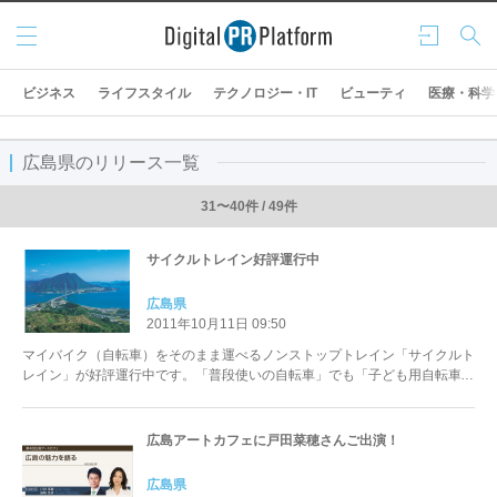
メニ
ログ
検索
ュー
イン
ビジネス
ライフスタイル
テクノロジー・IT
ビューティ
医療・科学
広島県のリリース一覧
31〜40件 / 49件
サイクルトレイン好評運行中
広島県
2011年10月11日 09:50
マイバイク（自転車）をそのまま運べるノンストップトレイン「サイクルト
レイン」が好評運行中です。「普段使いの自転車」でも「子ども用自転車」
でも気軽に参加できます。瀬戸内海の潮風を浴び，自然を満喫しながらサイ
クリングを楽しみませんか？
広島アートカフェに戸田菜穂さんご出演！
広島県