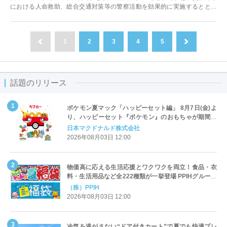
における人命救助、総合交通対策等の警察活動を効果的に実施するととも
に、災害学生ボランティアの育成を...
1
2
3
4
5
前へ
次へ
話題のリリース
ポケモン夏マック「ハッピーセット編」 8月7日(金)よ
り、ハッピーセット『ポケモン』のおもちゃが期間限
定登場
日本マクドナルド株式会社
2026年08月03日 12:00
物価高に応える生活応援とワクワクを両立！食品・衣
料・生活用品など全222種類が一挙登場 PPIHグループ
「夏福袋」＆セール 8月6日(木)より順次スタート
（株）PPIH
2026年08月03日 12:00
冷気を逃がさない“ドア付きカート”で夏でも快適プレ