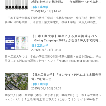
感度に検出する新評価法」― 従来困難だった小試料・
高速計測を実現 ―
日本工業大学
2025年10月31日 14:20
日本工業大学基幹工学部機械工学科・小林和也助教、神保孔明（機械工学
科2025年3月卒業）、名古屋工業大学電気・機械工学類・武藤真和助教、東
京都立大学大学院理学研究科...
【日本工業大学】学生による資金調達イベント
「Giving Campaign 2025」が全国110大学で同時開
催、文部科学省の後援が決定しました。
日本工業大学
2025年09月24日 08:05
日本工業大学では、学生の研究活動や課外活動の応援・支援を目的に、学生
団体による活動資金調達を行うイベント「Nippon Institute of Technology...
【日本工業大学】「オンサイトPPAによる太陽光発
電」のお知らせ
日本工業大学
2025年06月10日 08:05
学校法人日本工業大学（本部：東京都千代田区神保町）は日本工業大学埼玉
キャンパス（埼玉県南埼玉郡宮代町）においてオンサイトPPAモデル
（※1）を活用した太陽光発電システ...