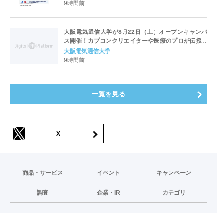
9時間前
大阪電気通信大学が8月22日（土）オープンキャンパ
ス開催！カプコンクリエイターや医療のプロが伝授！
未来を拓く特別講演を実施～「万博レガシーイベン
大阪電気通信大学
ト」会場と本学会場をフィジカルアバターでつなぐコ
9時間前
ラボ企画も開催～
一覧を見る
X
商品・サービス
イベント
キャンペーン
調査
企業・IR
カテゴリ