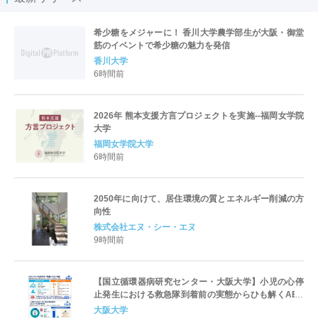
希少糖をメジャーに！ 香川大学農学部生が大阪・御堂
筋のイベントで希少糖の魅力を発信
香川大学
6時間前
2026年 熊本支援方言プロジェクトを実施--福岡女学院
大学
福岡女学院大学
6時間前
2050年に向けて、居住環境の質とエネルギー削減の方
向性
株式会社エヌ・シー・エヌ
9時間前
【国立循環器病研究センター・大阪大学】小児の心停
止発生における救急隊到着前の実態からひも解くAED
パッド装着と良好な神経学的転帰との関連性
大阪大学