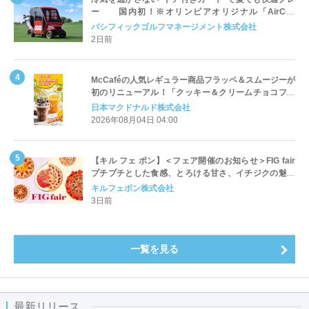
ー 国内初！※オリンピアオリジナル「AirCon
Cart（エアコンカート）」導入 | ＰＧＭ
パシフィックゴルフマネージメント株式会社
2日前
McCaféの人気レギュラー商品フラッペ＆スムージーが
初のリニューアル！「クッキー＆クリームチョコフラ
ッペ」「マンゴースムージー」8月5日（水）から販売
日本マクドナルド株式会社
開始
2026年08月04日 04:00
【キル フェ ボン】＜フェア開催のお知らせ＞FIG fair
プチプチとした食感、とろける甘さ、イチジクの魅力
をたっぷりと。新作を含め、イチジク尽くしの全4種が
キルフェボン株式会社
登場8月20日（木）スタート
3日前
一覧を見る
最新リリース