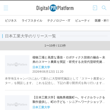
メニ
ログ
検索
ュー
イン
ビジネス
ライフスタイル
テクノロジー・IT
ビューティ
医療・科学
日本工業大学のリリース一覧
1〜10件 / 113件
植物工場と高度な通信・ロボティクス技術の融合～未
来のスマート農業を実証・研究する次世代型研究拠点
を開設
日本工業大学
2026年06月12日 11:20
本学埼玉キャンパスにおいて新たに大型研究施設として「スマート農業セン
ター」を開設します。 これを記念し、下記の通り開所式を執り行います。
ご多用のところ誠に恐縮ではございま...
【日本工業大学】福島県楢葉町へ、サイクルラックを
製作提供し、町の子ども・シニアへワークショップを
開催
日本工業大学