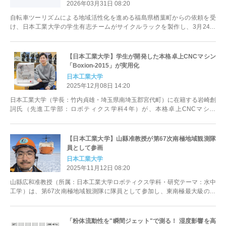
2026年03月31日 08:20
自転車ツーリズムによる地域活性化を進める福島県楢葉町からの依頼を受
け、日本工業大学の学生有志チームがサイクルラックを製作し、3月24日
（火）に町の子ども向けワークショップ...
【日本工業大学】学生が開発した本格卓上CNCマシン
「Boxion-2015」が実用化
日本工業大学
2025年12月08日 14:20
日本工業大学（学長：竹内貞雄・埼玉県南埼玉郡宮代町）に在籍する岩崎創
詞氏（先進工学部：ロボティクス学科4年）が、本格卓上CNCマシン
「Boxion-2015」を開発し...
【日本工業大学】山縣准教授が第67次南極地域観測隊
員として参画
日本工業大学
2025年11月12日 08:20
山縣広和准教授（所属：日本工業大学ロボティクス学科・研究テーマ：水中
工学）は、第67次南極地域観測隊に隊員として参加し、東南極最大級の氷
河である「トッテン氷河」沖で、...
「粉体流動性を"瞬間ジェット"で測る！ 湿度影響を高