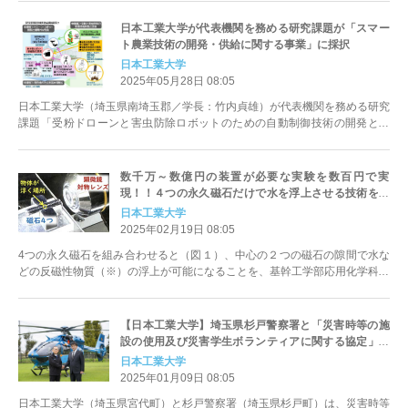
日本工業大学が代表機関を務める研究課題が「スマー
ト農業技術の開発・供給に関する事業」に採択
日本工業大学
2025年05月28日 08:05
日本工業大学（埼玉県南埼玉郡／学長：竹内貞雄）が代表機関を務める研究
課題「受粉ドローンと害虫防除ロボットのための自動制御技術の開発と普
及」が、国立研究開発法人農業・食...
数千万～数億円の装置が必要な実験を数百円で実
現！！４つの永久磁石だけで水を浮上させる技術を開
発。宇宙で行われる実験が地上で手軽に実施可能
日本工業大学
に！？
2025年02月19日 08:05
4つの永久磁石を組み合わせると（図１）、中心の２つの磁石の隙間で水な
どの反磁性物質（※）の浮上が可能になることを、基幹工学部応用化学科の
池添教授がシミュレーションと実...
【日本工業大学】埼玉県杉戸警察署と「災害時等の施
設の使用及び災害学生ボランティアに関する協定」を
締結します
日本工業大学
2025年01月09日 08:05
日本工業大学（埼玉県宮代町）と杉戸警察署（埼玉県杉戸町）は、災害時等