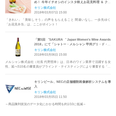
め！ 今年イチオシのインスタ映えお花見料理 ＆ クラ
フトビール！
キリン株式会社
2018年03月07日 15:00
「きれい」「美味しそう」の声をもらえること 間違いなし。一歩先ゆく
「お花見弁当」は、ここがポイント！
「第5回 ゛SAKURA゛ Japan Women's Wine Awards
2018」にて「シャトー・メルシャン 甲州グリ・ド・グ
リ2015」が 特別賞グランプリを受賞
キリン株式会社
2018年03月06日 15:00
メルシャン株式会社（社長 代野照幸）は、日本のワイン業界で活躍する女
性、延べ510名の審査員がブラインド・テイスティングにより審査する「第
5回 "SAKURA&...
キリンビール、NECの店舗棚割画像解析システムを導
入
キリン株式会社
2018年03月05日 11:50
～商品陳列状況のデータ化にかかる時間を約1/10に低減～