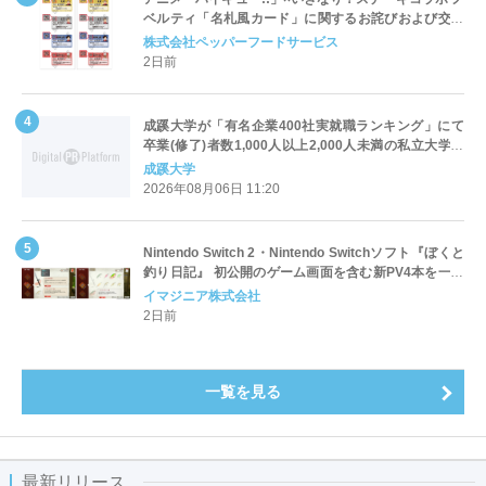
ベルティ「名札風カード」に関するお詫びおよび交換
対応についてのご案内
株式会社ペッパーフードサービス
2日前
成蹊大学が「有名企業400社実就職ランキング」にて
卒業(修了)者数1,000人以上2,000人未満の私立大学で
全国第1位を獲得！～実就職率は26.5%（前年比＋
成蹊大学
4.3pt）に伸長、東京の私立大学でも10位にランクイン
2026年08月06日 11:20
～
Nintendo Switch 2・Nintendo Switchソフト『ぼくと
釣り日記』 初公開のゲーム画面を含む新PV4本を一挙
公開！
イマジニア株式会社
2日前
一覧を見る
最新リリース