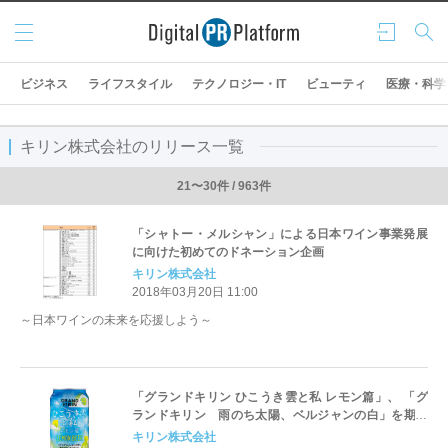
メニ
ログ
検索
ュー
イン
ビジネス
ライフスタイル
テクノロジー・IT
ビューティ
医療・科学
キリン株式会社のリリース一覧
21〜30件 / 963件
「シャトー・メルシャン」による日本ワイン事業発展
に向けた初めてのドネーション企画
キリン株式会社
2018年03月20日 11:00
～日本ワインの未来を応援しよう～
「グランドキリン ひこうき雲と私 レモン篇」、 「グ
ランドキリン 雨のち太陽、ベルジャンの白」を期間
限定で新発売
キリン株式会社