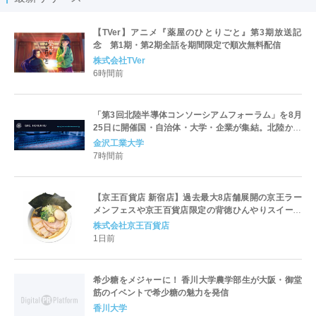
【TVer】アニメ『薬屋のひとりごと』第3期放送記
念 第1期・第2期全話を期間限定で順次無料配信
株式会社TVer
6時間前
「第3回北陸半導体コンソーシアムフォーラム」を8月
25日に開催国・自治体・大学・企業が集結。北陸から
世界に向けた半導体産業の発展とエコシステム形成を
金沢工業大学
議論
7時間前
【京王百貨店 新宿店】過去最大8店舗展開の京王ラー
メンフェスや京王百貨店限定の背徳ひんやりスイーツ
など、実演グルメが充実 過去最長21日間、計90店舗
株式会社京王百貨店
出店の 「大北海道展」
1日前
希少糖をメジャーに！ 香川大学農学部生が大阪・御堂
筋のイベントで希少糖の魅力を発信
香川大学