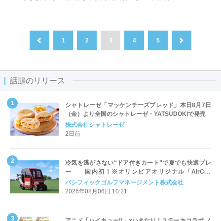
1
2
3
4
5
前へ
次へ
話題のリリース
シャトレーゼ「マッケンチーズブレッド」本日8月7日
（金）より全国のシャトレーゼ・YATSUDOKIで発売
株式会社シャトレーゼ
2日前
冷気を逃がさない“ドア付きカート”で夏でも快適プレ
ー 国内初！※オリンピアオリジナル「AirCon
Cart（エアコンカート）」導入 | ＰＧＭ
パシフィックゴルフマネージメント株式会社
2026年08月06日 10:21
アニメ「ハイキュー!!」×いきなり！ステーキコラボ ノ