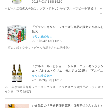
2018年03月13日 15:30
～ビール定義拡大を受け、グランドキリンから“フルーツビール”新登場！～
「グランドキリン」シリーズ缶商品の販売チャネルを
拡大
キリン株式会社
2018年03月13日 15:30
～拡大の続くクラフトビール市場をさらに活性化～
「アルベール・ビショー シャサーニュ・モンラッシ
ェ・プルミエ・クリュ モルジョ 2015」「アルベー
ル・ビショー ヴィレ・クレッセ 2016」新発売
キリン株式会社
2018年03月08日 10:00
2018年度JAL国際線ファーストクラス・ビジネスクラス採用のフランスワ
インを日本でも発売
いま注目の「幸せ料理研究家・寺井幸也さん」おすす