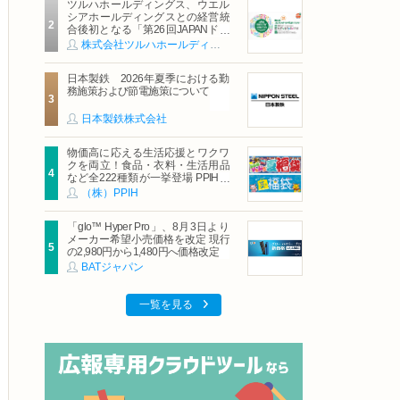
ツルハホールディングス、ウエル
シアホールディングスとの経営統
合後初となる「第26回JAPANドラ
ッグストアショー」に出展
株式会社ツルハホールディングス
日本製鉄 2026年夏季における勤
務施策および節電施策について
日本製鉄株式会社
物価高に応える生活応援とワクワ
クを両立！食品・衣料・生活用品
など全222種類が一挙登場 PPIHグ
ループ「夏福袋」＆セール 8月6日
（株）PPIH
(木)より順次スタート
「glo™ Hyper Pro」、8月3日より
メーカー希望小売価格を改定 現行
の2,980円から1,480円へ価格改定
BATジャパン
一覧を見る