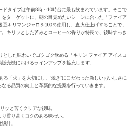
ドタイプは午前8時～10時台に最も飲まれています。そこで
ーをターゲットに、朝の目覚めたいシーンに合った「ファイア
豆キリマンジャロを100％使用し、直火仕上げすることで、
す。キリッとした苦みとコーヒーの香りが特長で、後味すっき
とした味わいでゴクゴク飲める「キリン ファイア アイスコ
動販売機におけるラインアップを拡充します。
ある「火」を大切にし、“焼き”にこだわった新しいおいしさに
らなる品質の向上と革新的な提案を行っていきます。
キリッと苦くクリアな後味。
より香り高くコクのある味わい。
覚設計。