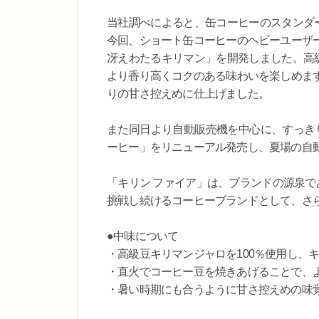
当社調べによると、缶コーヒーのスタンダー
今回、ショート缶コーヒーのヘビーユーザ
冴えわたるキリマン」を開発しました。高級
より香り高くコクのある味わいを楽しめま
りの甘さ控えめに仕上げました。
また同日より自動販売機を中心に、すっきり
ーヒー」をリニューアル発売し、夏場の自
「キリン ファイア」は、ブランドの源泉で
挑戦し続けるコーヒーブランドとして、さ
●中味について
・高級豆キリマンジャロを100％使用し、
・直火でコーヒー豆を焼きあげることで、
・暑い時期にも合うように甘さ控えめの味