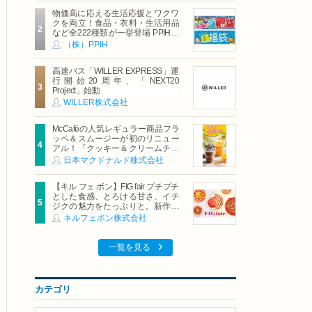
物価高に応える生活応援とワクワ
クを両立！食品・衣料・生活用品
など全222種類が一挙登場 PPIHグ
ループ「夏福袋」＆セール 8月6日
（株）PPIH
(木)より順次スタート
高速バス「WILLER EXPRESS」運
行開始20周年、「NEXT20
Project」始動
WILLER株式会社
McCaféの人気レギュラー商品フラ
ッペ＆スムージーが初のリニュー
アル！「クッキー＆クリームチョ
コフラッペ」「マンゴースムージ
日本マクドナルド株式会社
ー」8月5日（水）から販売開始
【キル フェ ボン】FIG fair プチプチ
とした食感、とろける甘さ、イチ
ジクの魅力をたっぷりと。新作を
含め、イチジク尽くしの全4種が登
キルフェボン株式会社
場8月20日（木）スタート
一覧を見る
カテゴリ