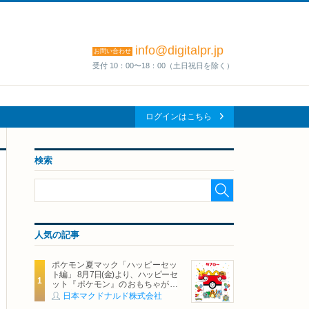
info@digitalpr.jp
お問い合わせ
受付 10：00〜18：00（土日祝日を除く）
ログインはこちら
検索
人気の記事
ポケモン夏マック「ハッピーセッ
ト編」 8月7日(金)より、ハッピーセ
ット『ポケモン』のおもちゃが期
間限定登場
日本マクドナルド株式会社