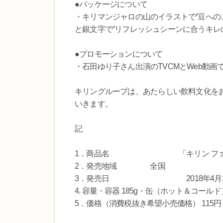
●パッケージについて
・キリマンジャロの山のイラストで“豆への
と銀文字で“リフレッシュシーンに合うキレ
●プロモーションについて
・石田ゆり子さん出演のTVCMとWeb動
キリングループは、あたらしい飲料文化を
いきます。
記
1．商品名 「キリン ファイア
2．発売地域 全国
3．発売日 2018年4月3
4. 容量・容器 185g・缶（ホット＆コー
5．価格（消費税抜き希望小売価格） 115