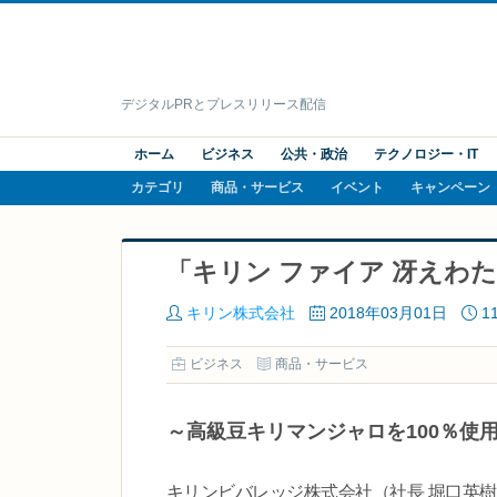
デジタルPRとプレスリリース配信
ホーム
ビジネス
公共・政治
テクノロジー・IT
カテゴリ
商品・サービス
イベント
キャンペーン
「キリン ファイア 冴えわ
キリン株式会社
2018年03月01日
1
ビジネス
商品・サービス
～高級豆キリマンジャロを100％使
キリンビバレッジ株式会社（社長 堀口英