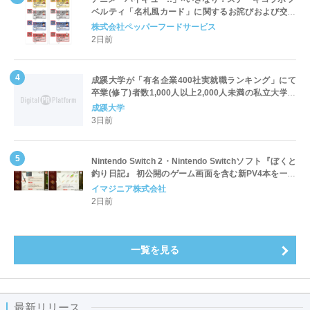
ベルティ「名札風カード」に関するお詫びおよび交換
対応についてのご案内
株式会社ペッパーフードサービス
2日前
成蹊大学が「有名企業400社実就職ランキング」にて
卒業(修了)者数1,000人以上2,000人未満の私立大学で
全国第1位を獲得！～実就職率は26.5%（前年比＋
成蹊大学
4.3pt）に伸長、東京の私立大学でも10位にランクイン
3日前
～
Nintendo Switch 2・Nintendo Switchソフト『ぼくと
釣り日記』 初公開のゲーム画面を含む新PV4本を一挙
公開！
イマジニア株式会社
2日前
一覧を見る
最新リリース