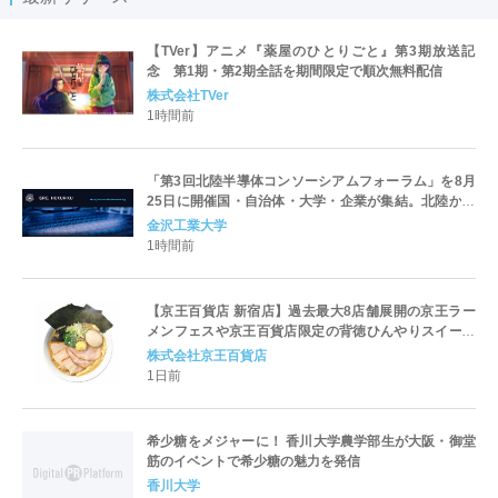
【TVer】アニメ『薬屋のひとりごと』第3期放送記
念 第1期・第2期全話を期間限定で順次無料配信
株式会社TVer
1時間前
「第3回北陸半導体コンソーシアムフォーラム」を8月
25日に開催国・自治体・大学・企業が集結。北陸から
世界に向けた半導体産業の発展とエコシステム形成を
金沢工業大学
議論
1時間前
【京王百貨店 新宿店】過去最大8店舗展開の京王ラー
メンフェスや京王百貨店限定の背徳ひんやりスイーツ
など、実演グルメが充実 過去最長21日間、計90店舗
株式会社京王百貨店
出店の 「大北海道展」
1日前
希少糖をメジャーに！ 香川大学農学部生が大阪・御堂
筋のイベントで希少糖の魅力を発信
香川大学