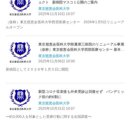
ェクト 新病院マスコミ公開のご案内
東京慈恵会医科大学
2025年11月10日 10:07
（仮称）東京慈恵会医科大学西部医療センター 2026年1月5日リニューア
ルオープン
東京慈恵会医科大学附属第三病院のリニューアル事業
（仮称）東京慈恵会医科大学西部医療センター 新本館
棟が竣工
東京慈恵会医科大学
2025年11月06日 10:00
新病院として２０２６年１月５日に開院
新型コロナ収束後も外来受診は回復せず パンデミッ
ク前の約6割に
東京慈恵会医科大学
2025年10月31日 10:07
〜約3,000人を対象とした受療行動に関する全国調査〜