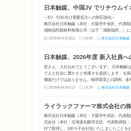
日本触媒、中国JV でリチウムイオ
～EV・ESS 向け需要拡大への対応強化～
株式会社日本触媒（本社：大阪市中央区、代表取
湖南福邦新材料有限公司（以下「湖南福邦」）におい
ビス（フルオロスルホニル）イミド、商品名：イオネ
2026年04月28日
10:05
株式会社日本触媒
日本触媒、2026年度 新入社員
皆さん、入社おめでとうございます。 日本触媒は、グ
て人と社会に豊かさと快適さを提供します」を掲
価値だけではありません。地球環境との調和、多様
2026年04月01日
13:30
株式会社日本触媒
ライラックファーマ株式会社の
株式会社日本触媒（本社：大阪市中央区、代表取
式会社（本社：北海道札幌市北区、代表取締役：須
付で取得し、100％子会社化いたしましたことをお知