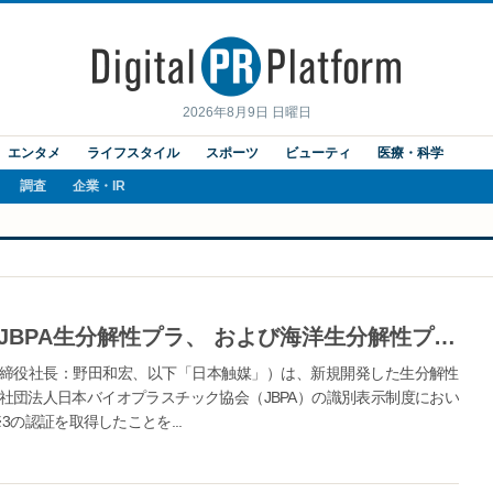
2026年8月9日 日曜日
エンタメ
ライフスタイル
スポーツ
ビューティ
医療・科学
調査
企業・IR
日本触媒、ルナーレⓇSE-S-01がJBPA生分解性プラ、 および海洋生分解性プラの認証を取得
締役社長：野田和宏、以下「日本触媒」）は、新規開発した生分解性
一般社団法人日本バイオプラスチック協会（JBPA）の識別表示制度におい
の認証を取得したことを...