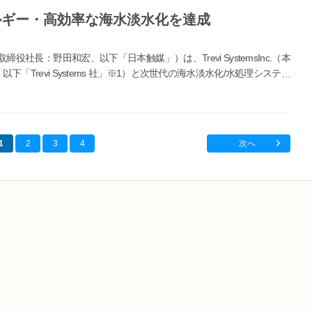
ルギー・高効率な海水淡水化を達成
長：野田和宏、以下「日本触媒」）は、Trevi SystemsInc.（本
、以下「Trevi Systems 社」※1）と次世代の海水淡水化/水処理システム
1
2
3
4
次へ