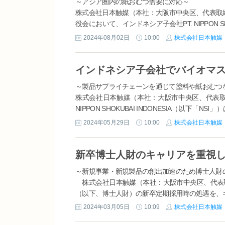
～アジア圏内の紙おむつ需要に対応～
株式会社日本触媒（本社：大阪市中央区、代表取
役会において、インドネシア子会社PT. NIPPON 
設を決議しました。 1.背景および投資目的 ...
2024年08月02日
10:00
株式会社日本触媒
～製品サプライチェーンを通じて塗料や紙おむつ
株式会社日本触媒（本社：大阪市中央区、代表取
NIPPON SHOKUBAI INDONESIA（以
全製品について、国際持続可能性カーボン認証(ISCC 
2024年05月29日
10:00
株式会社日本触媒
新卒博士人財のキャリアを重視
～新規事業・新規製品の創出加速のため博士人財
株式会社日本触媒（本社：大阪市中央区、代表取
（以下、博士人財）の新卒定期採用時の処遇を、キャ
用いたします。 表：博士人財の定期採用者の処遇改定
2024年03月05日
10:09
株式会社日本触媒