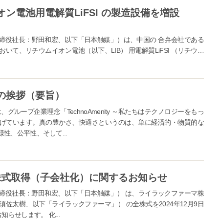
ン電池用電解質LiFSI の製造設備を増設
締役社長：野田和宏、以下「日本触媒」）は、中国の 合弁会社である
て、リチウムイオン電池（以下、LIB） 用電解質LiFSI （リチウム
ル®）の...
への挨拶（要旨）
ループ企業理念「TechnoAmenity ～私たちはテクノロジーをもっ
げています。真の豊かさ、快適さというのは、単に経済的・物質的な
性、公平性、そして...
株式取得（子会社化）に関するお知らせ
締役社長：野田和宏、以下「日本触媒」） は、ライラックファーマ株
佐太樹、以下「ライラックファーマ」） の全株式を2024年12月9日
らせします。 化...