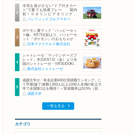
冷気を逃がさない“ドア付きカー
ト”で夏でも快適プレー 国内
初！※オリンピアオリジナル
「AirCon Cart（エアコンカー
パシフィックゴルフマネージメント株式会社
ト）」導入 | ＰＧＭ
ポケモン夏マック「ハッピーセッ
ト編」 8月7日(金)より、ハッピーセ
ット『ポケモン』のおもちゃが期
間限定登場
日本マクドナルド株式会社
シャトレーゼ「マッケンチーズブ
レッド」本日8月7日（金）より全
国のシャトレーゼ・YATSUDOKIで
発売
株式会社シャトレーゼ
成蹊大学が「有名企業400社実就職ランキング」に
て卒業(修了)者数1,000人以上2,000人未満の私立大
学で全国第1位を獲得！～実就職率は26.5%（前年
比＋4.3pt）に伸長、東京の私立大学でも10位にラ
成蹊大学
ンクイン～
一覧を見る
カテゴリ