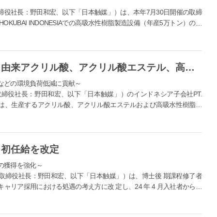
締役社長：野田和宏、以下「日本触媒」）は、本年7月30日開催の取締
SHOKUBAI INDONESIAでの高吸水性樹脂製造設備（年産5万トン）の増
インドネシア子会社でバイオマス由来アクリル酸、アクリル酸エステル、高吸水性樹脂の ハラール認証製品の製造・販売を開始
などの環境負荷低減に貢献～
締役社長：野田和宏、以下「日本触媒」）のインドネシア子会社PT.
下「NSI」）は、生産するアクリル酸、アクリル酸エステルおよび高吸水性樹脂の
...
し初任給を改定
の獲得を強化～
締役社長：野田和宏、以下「日本触媒」）は、博士後 期課程修了者
リア採用における処遇の考え方に改 定し、24 年 4 月入社者から適
内容 ...