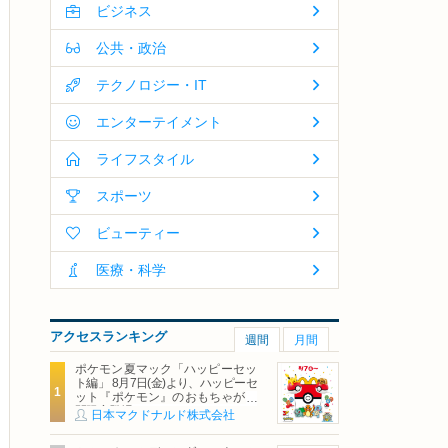
ビジネス
公共・政治
テクノロジー・IT
エンターテイメント
ライフスタイル
スポーツ
ビューティー
医療・科学
アクセスランキング
週間
月間
ポケモン夏マック「ハッピーセッ
ト編」 8月7日(金)より、ハッピーセ
ット『ポケモン』のおもちゃが期
間限定登場
日本マクドナルド株式会社