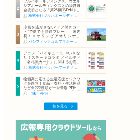
ツルハホールディングス、ウエル
シアホールディングスとの経営統
合後初となる「第26回JAPANドラ
ッグストアショー」に出展
株式会社ツルハホールディングス
冷気を逃がさない“ドア付きカー
ト”で夏でも快適プレー 国内
初！※オリンピアオリジナル
「AirCon Cart（エアコンカー
パシフィックゴルフマネージメント株式会社
ト）」導入 | ＰＧＭ
アニメ「ハイキュー!!」×いきな
り！ステーキコラボ ノベルティ
「名札風カード」に関するお詫び
および交換対応についてのご案内
株式会社ペッパーフードサービス
物価高に応える生活応援とワクワ
クを両立！食品・衣料・生活用品
など全222種類が一挙登場 PPIHグ
ループ「夏福袋」＆セール 8月6日
（株）PPIH
(木)より順次スタート
一覧を見る