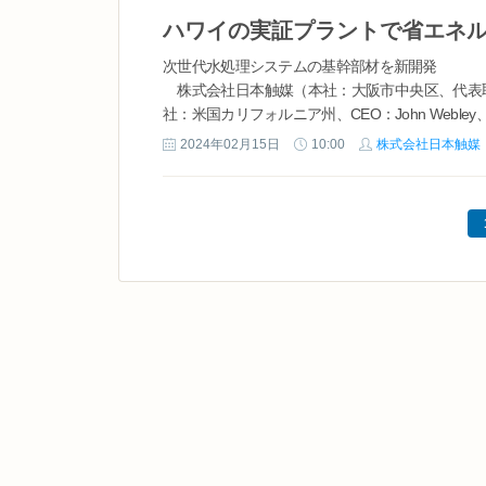
ハワイの実証プラントで省エネ
次世代水処理システムの基幹部材を新開発
株式会社日本触媒（本社：大阪市中央区、代表取締役社
社：米国カリフォルニア州、CEO：John Webley
である正浸透（FO）システムの...
2024年02月15日
10:00
株式会社日本触媒