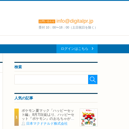
info@digitalpr.jp
お問い合わせ
受付 10：00〜18：00（土日祝日を除く）
ログインはこちら
検索
人気の記事
ポケモン夏マック「ハッピーセッ
ト編」 8月7日(金)より、ハッピーセ
ット『ポケモン』のおもちゃが期
間限定登場
日本マクドナルド株式会社