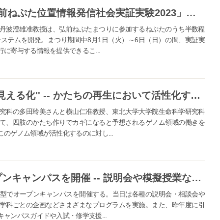
【弘前大学】8月1日～6日に「弘前ねぷた位置情報発信社会実証実験2023」を実施 -- 多数のねぷたの位置情報をWEB上でリアルタイム発信
丹波澄雄准教授は、弘前ねぷたまつりに参加するねぷたのうち半数程
システムを開発。まつり期間中8月1日（火）～6日（日）の間、実証実
に寄与する情報を提供できるこ...
【弘前大学】四肢の再生能力を''見える化'' -- かたちの再生において活性化するゲノム領域をカエルで実証
究科の多田玲美さんと横山仁准教授、東北大学大学院生命科学研究科
て、四肢のかたち作りでカギになると予想されるゲノム領域の働きを
のゲノム領域が活性化するのに対し...
弘前大学が8月8日に来場型オープンキャンパスを開催 -- 説明会や模擬授業などを実施、動画視聴型の各種コンテンツも公開
場型でオープンキャンパスを開催する。当日は各種の説明会・相談会や
学科ごとの企画などさまざまなプログラムを実施。また、昨年度に引
ャンパスガイドや入試・修学支援...