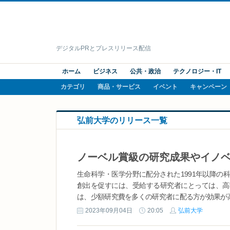
デジタルPRとプレスリリース配信
ホーム
ビジネス
公共・政治
テクノロジー・IT
カテゴリ
商品・サービス
イベント
キャンペーン
弘前大学のリリース一覧
ノーベル賞級の研究成果やイノ
生命科学・医学分野に配分された1991年以降
創出を促すには、受給する研究者にとっては、高
は、少額研究費を多くの研究者に配る方が効果が高い
2023年09月04日
20:05
弘前大学