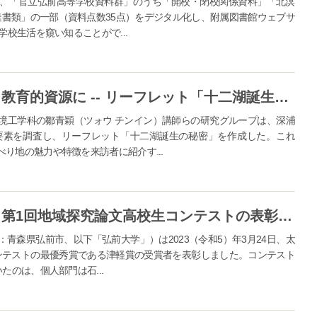
、「官立弘前高等学校資料群」のうち「開校・閉校関係資料」「北溟
達書類」の一部（資料点数35点）をデジタル化し、附属図書館ウェブサ
学校生活を窺い知ることがで...
【弘前大学】地すべり地を観光・教育的資源に -- リーフレット「十二湖誕生の秘密」を無料配布
境工学科の鄒青穎（ツォウ チンイン）講師らの研究グループは、深浦
要素を調査し、リーフレット「十二湖誕生の秘密」を作成した。これ
り地の魅力や特徴を来訪者に紹介す...
弘前大学が太宰治記念「津軽賞」第1回地域探究論文高校生コンテストの表彰式を挙行
青森県弘前市、以下「弘前大学」）は2023（令和5）年3月24日、太
ンテストの最優秀賞である津軽賞の受賞者を表彰しました。コンテスト
たのは、個人部門は石...