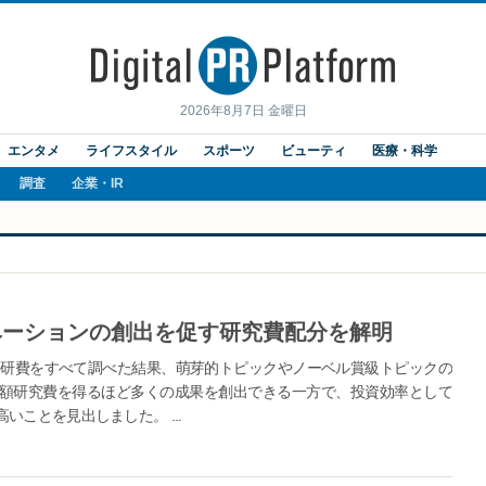
2026年8月7日 金曜日
エンタメ
ライフスタイル
スポーツ
ビューティ
医療・科学
調査
企業・IR
ベーションの創出を促す研究費配分を解明
の科研費をすべて調べた結果、萌芽的トピックやノーベル賞級トピックの
額研究費を得るほど多くの成果を創出できる一方で、投資効率として
ことを見出しました。 ...