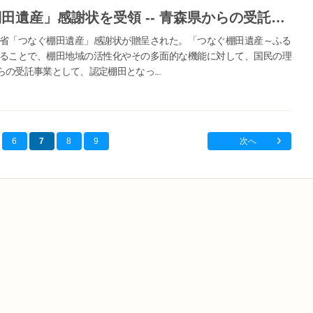
弘前大学が農林水産省「つなぐ棚田遺産」感謝状を受領 -- 青森県からの受託研究による黒石市大川原地区での活動が評価
省「つなぐ棚田遺産」感謝状が贈呈された。「つなぐ棚田遺産～ふる
ることで、棚田地域の活性化やその多面的な機能に対して、国民の理
の受託事業として、認定棚田となっ...
6
7
8
9
次へ