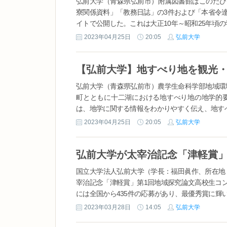
弘前大学（青森県弘前市）附属図書館はこのたび
寮関係資料」「教務日誌」の3件および「本省令
イトで公開した。これは大正10年～昭和25年頃の
2023年04月25日
20:05
弘前大学
弘前大学（青森県弘前市）農学生命科学部地域環
町とともに十二湖における地すべり地の地学的
は、地学に関する情報をわかりやすく伝え、地すべ
2023年04月25日
20:05
弘前大学
国立大学法人弘前大学（学長：福田眞作、所在地：
宰治記念「津軽賞」第1回地域探究論文高校生コ
には全国から435件の応募があり、最優秀賞に輝い
2023年03月28日
14:05
弘前大学