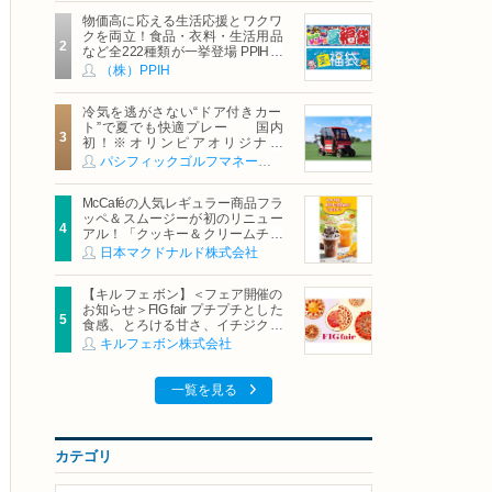
物価高に応える生活応援とワクワ
クを両立！食品・衣料・生活用品
など全222種類が一挙登場 PPIHグ
ループ「夏福袋」＆セール 8月6日
（株）PPIH
(木)より順次スタート
冷気を逃がさない“ドア付きカー
ト”で夏でも快適プレー 国内
初！※オリンピアオリジナル
「AirCon Cart（エアコンカー
パシフィックゴルフマネージメント株式会社
ト）」導入 | ＰＧＭ
McCaféの人気レギュラー商品フラ
ッペ＆スムージーが初のリニュー
アル！「クッキー＆クリームチョ
コフラッペ」「マンゴースムージ
日本マクドナルド株式会社
ー」8月5日（水）から販売開始
【キル フェ ボン】＜フェア開催の
お知らせ＞FIG fair プチプチとした
食感、とろける甘さ、イチジクの
魅力をたっぷりと。新作を含め、
キルフェボン株式会社
イチジク尽くしの全4種が登場8月
20日（木）スタート
一覧を見る
カテゴリ