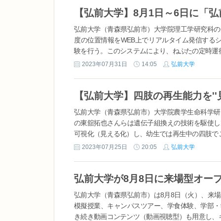
弘前大学（青森県弘前市）大学院理工学研究科の
度の位置情報をWEB上でリアルタイム発信する
験を行う。このシステムにより、ねぷたの定時運行
2023年07月31日
14:05
弘前大学
弘前大学（青森県弘前市）大学院農学生命科学研
の東舘拓也さんらは遺伝子組換えの技術を駆使し
可視化（見える化）し、幼生では再生中の四肢でこ
2023年07月25日
20:05
弘前大学
弘前大学（青森県弘前市）は8月8日（火）、来
模擬授業、キャンパスツアー、学食体験、学部・
き続き動画コンテンツ（動画視聴型）も用意し、キ