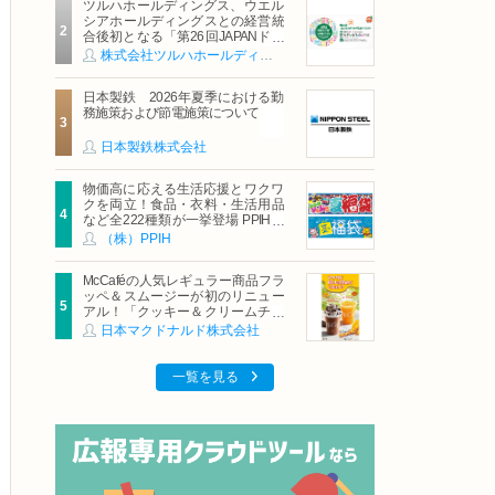
ツルハホールディングス、ウエル
シアホールディングスとの経営統
合後初となる「第26回JAPANドラ
ッグストアショー」に出展
株式会社ツルハホールディングス
日本製鉄 2026年夏季における勤
務施策および節電施策について
日本製鉄株式会社
物価高に応える生活応援とワクワ
クを両立！食品・衣料・生活用品
など全222種類が一挙登場 PPIHグ
ループ「夏福袋」＆セール 8月6日
（株）PPIH
(木)より順次スタート
McCaféの人気レギュラー商品フラ
ッペ＆スムージーが初のリニュー
アル！「クッキー＆クリームチョ
コフラッペ」「マンゴースムージ
日本マクドナルド株式会社
ー」8月5日（水）から販売開始
一覧を見る