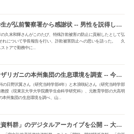
弘前大学大学院理工学研究科の学生が弘前警察署から感謝状 -- 男性を説得し特殊詐欺を未然に防ぐ
年の久末和輝さんがこのたび、特殊詐欺被害の防止に貢献したとして弘
はそれについて学長報告を行い、詐欺被害防止への思いを語った。 久
ストアで勤務中に...
弘前大学の研究グループがニホンザリガニの本州集団の生息環境を調査 -- 今後急速に分布を縮小させるおそれがあると推定
科の日野沢翼さん（研究当時学部4年）と木浪咲紀さん（研究当時学部
准教授（現東京大学大学院農学生命科学研究科）、元教育学部の大高明
本州集団の生息環境を調べ、山...
【弘前大学】「官立弘前高等学校資料群」のデジタルアーカイブを公開 -- 大正10年～昭和25年頃の学校生活を知る貴重な資料